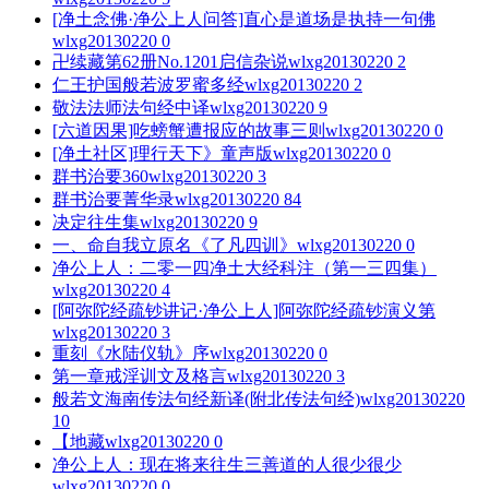
[净土念佛·净公上人问答]直心是道场是执持一句佛
wlxg20130220
0
卍续藏第62册No.1201启信杂说
wlxg20130220
2
仁王护国般若波罗蜜多经
wlxg20130220
2
敬法法师法句经中译
wlxg20130220
9
[六道因果]吃螃蟹遭报应的故事三则
wlxg20130220
0
[净土社区]理行天下》童声版
wlxg20130220
0
群书治要360
wlxg20130220
3
群书治要菁华录
wlxg20130220
84
决定往生集
wlxg20130220
9
一、命自我立原名《了凡四训》
wlxg20130220
0
净公上人：二零一四净土大经科注（第一三四集）
wlxg20130220
4
[阿弥陀经疏钞讲记·净公上人]阿弥陀经疏钞演义第
wlxg20130220
3
重刻《水陆仪轨》序
wlxg20130220
0
第一章戒淫训文及格言
wlxg20130220
3
般若文海南传法句经新译(附北传法句经)
wlxg20130220
10
【地藏
wlxg20130220
0
净公上人：现在将来往生三善道的人很少很少
wlxg20130220
0