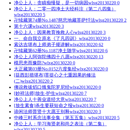
净公上人：贪瞋痴慢疑，是一切病因
wlxg20130220
0
净公上人：二零一四净土大经科注（第二八四集）
wlxg20130220
5
卍续藏第74册No.1487慈悲地藏菩萨忏法
wlxg20130220
2
第十六课
wlxg20130220
3
净公上人：因果教育挽救人心
wlxg20130220
3
一、命自我立原名《了凡四训》
wlxg20130220
0
索达吉堪布上师弟子规讲解
wlxg20130220
62
卍续藏第62册No.1187净土随学
wlxg20130220
6
净公上人阿弥陀佛四十八愿
wlxg20130220
13
模思患而豫防?
wlxg20130220
0
大正藏第03册No.0152六度集经
wlxg20130220
0
[益西彭措堪布]菩提心之七重因果的修法
(二)
wlxg20130220
2
佛说救拔熖口饿鬼陀罗尼经
wlxg20130220
0
[妙祥法师]放生·护生
wlxg20130220
7
净公上人十善业道经大意
wlxg20130220
7
[放生素食]杀生要获短命之报
wlxg20130220
0
谛闲法师普贤十大愿王别释
wlxg20130220
3
中峰三时系念法事全集（第五五集）
wlxg20130220
5
净公上人：学习海贤老和尚之表法（第二集）
wlxg20130220
5