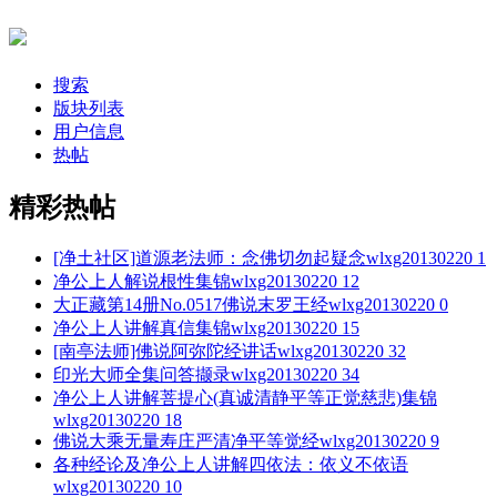
搜索
版块列表
用户信息
热帖
精彩热帖
[净土社区]道源老法师：念佛切勿起疑念
wlxg20130220
1
净公上人解说根性集锦
wlxg20130220
12
大正藏第14册No.0517佛说末罗王经
wlxg20130220
0
净公上人讲解真信集锦
wlxg20130220
15
[南亭法师]佛说阿弥陀经讲话
wlxg20130220
32
印光大师全集问答撷录
wlxg20130220
34
净公上人讲解菩提心(真诚清静平等正觉慈悲)集锦
wlxg20130220
18
佛说大乘无量寿庄严清净平等觉经
wlxg20130220
9
各种经论及净公上人讲解四依法：依义不依语
wlxg20130220
10