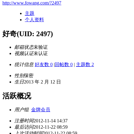
http://www.fowang.com/?2497
主题
个人资料
好奇
(UID: 2497)
邮箱状态
未验证
视频认证
未认证
统计信息
好友数 0
|
回帖数 0
|
主题数 2
性别
保密
生日
2013 年 2 月 12 日
活跃概况
用户组
金牌会员
注册时间
2012-11-14 14:37
最后访问
2012-11-22 08:59
上次活动时间
2012-11-22 08:59