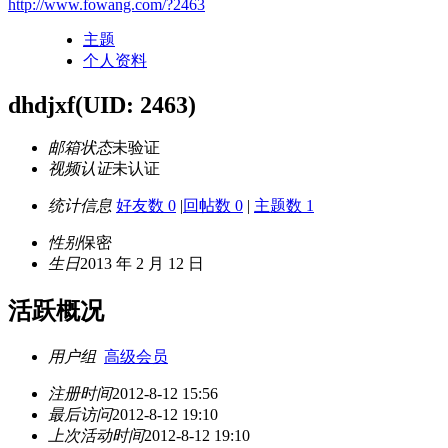
http://www.fowang.com/?2463
主题
个人资料
dhdjxf
(UID: 2463)
邮箱状态
未验证
视频认证
未认证
统计信息
好友数 0
|
回帖数 0
|
主题数 1
性别
保密
生日
2013 年 2 月 12 日
活跃概况
用户组
高级会员
注册时间
2012-8-12 15:56
最后访问
2012-8-12 19:10
上次活动时间
2012-8-12 19:10