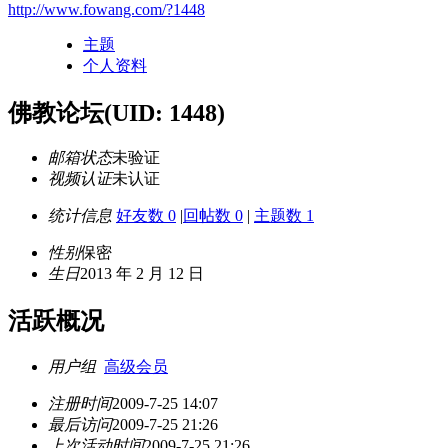
http://www.fowang.com/?1448
主题
个人资料
佛教论坛
(UID: 1448)
邮箱状态
未验证
视频认证
未认证
统计信息
好友数 0
|
回帖数 0
|
主题数 1
性别
保密
生日
2013 年 2 月 12 日
活跃概况
用户组
高级会员
注册时间
2009-7-25 14:07
最后访问
2009-7-25 21:26
上次活动时间
2009-7-25 21:26