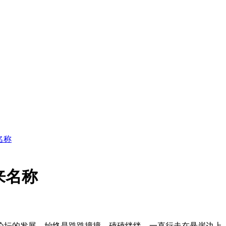
名称
来名称
论坛的发展，始终是跌跌撞撞，磕磕绊绊，一直行走在悬崖边上