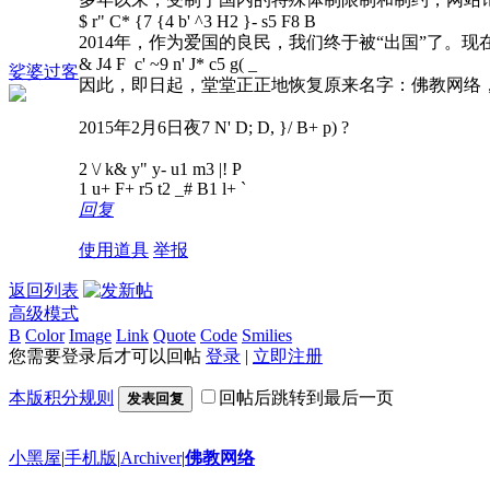
$ r" C* {7 {4 b' ^3 H2 }- s5 F8 B
2014年，作为爱国的良民，我们终于被“出国”了。
& J4 F c' ~9 n' J* c5 g( _
娑婆过客
因此，即日起，堂堂正正地恢复原来名字：佛教网络
2015年2月6日夜
7 N' D; D, }/ B+ p) ?
2 \/ k& y" y- u1 m3 |! P
1 u+ F+ r5 t2 _# B1 l+ `
回复
使用道具
举报
返回列表
高级模式
B
Color
Image
Link
Quote
Code
Smilies
您需要登录后才可以回帖
登录
|
立即注册
本版积分规则
回帖后跳转到最后一页
发表回复
小黑屋
|
手机版
|
Archiver
|
佛教网络