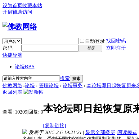
设为首页
收藏本站
开启辅助访问
找回密码
自动登录
密码
立即注册
登录
快捷导航
论坛
BBS
搜索
搜索
佛教网络
»
论坛
›
管理论坛
›
论坛事务
›
本论坛即日起恢复原来
返回列表
本论坛即日起恢复原
查看:
10209
|
回复:
0
[复制链接]
发表于 2015-2-6 19:21:21
|
显示全部楼层
|
阅读模式
多年以来，受制于国内的特殊体制限制和制约，网站