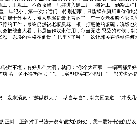
童工，正规工厂不敢收留，只好进入黑工厂，搬运工、勤杂工样
一盖，年纪小，第一次出远门，特别想家，只能躲在厕所里偷偷地
他是属于外乡人，被人辱骂是最正常的了，有一次老板吩咐郭关印
不停的工作，最终仍然被老板臭骂一顿，打翻他的饭碗，晚饭也
人会把他当人看，都是当作奴隶使用，每当无法 忍受的时候，郭
坚忍、忍辱的性格在他骨子里埋下了种子，这让郭关在遇到任何
破烂不堪，有好几个大洞，就问：“你个大画家，一幅画都卖好
的功 劳，舍不得扔掉它了”。其实即使实在不能用了，郭关也还
，发来消息：“越做越大了，恭喜恭喜”，郭关回复道：“才没几
形的正斜，正斜对于书法来说有很大的好处，我一爱好书法的朋