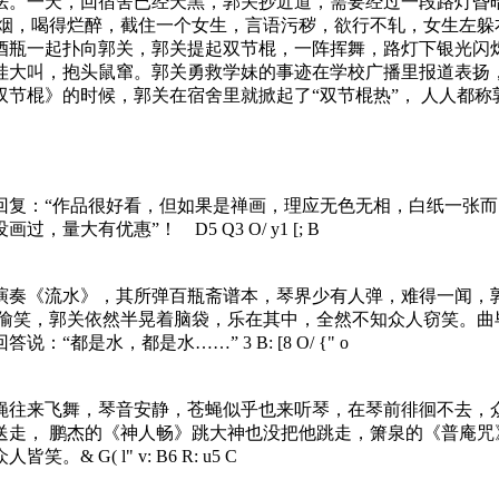
法。一天，回宿舍已经天黑，郭关抄近道，需要经过一段路灯昏
着烟，喝得烂醉，截住一个女生，言语污秽，欲行不轧，女生左躲
酒瓶一起扑向郭关，郭关提起双节棍，一阵挥舞，路灯下银光闪
哇大叫，抱头鼠窜。郭关勇救学妹的事迹在学校广播里报道表扬，
节棍》的时候，郭关在宿舍里就掀起了“双节棍热”， 人人都称
言回复：“作品很好看，但如果是禅画，理应无色无相，白纸一张而
没画过，量大有优惠”！
D5 Q3 O/ y1 [; B
演奏《流水》，其所弹百瓶斋谱本，琴界少有人弹，难得一闻，
口偷笑，郭关依然半晃着脑袋，乐在其中，全然不知众人窃笑。曲
答说：“都是水，都是水……”
3 B: [8 O/ {" o
蝇往来飞舞，琴音安静，苍蝇似乎也来听琴，在琴前徘徊不去，
送走， 鹏杰的《神人畅》跳大神也没把他跳走，箫泉的《普庵咒
众人皆笑。
& G( l" v: B6 R: u5 C