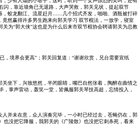
暗，少有人烟的小巷子，这时，听到一个女声惊恐的尖叫，还有
右闪，靠近墙角已无退路，大声哭救，郭关见状，提起双节
烁，蛟龙翻江、流星赶月……几个招式齐发，啪啪、酒瓶被打碎
竟然赢得许多男生跑来向郭关学习 双节棍法，一放学，寝室
郭关为“郭大侠”这也是为什么后来市双节棍协会聘请郭关为总教
已，境界会更高”；郭关回复道：“谢谢欣赏，兄台需要宣纸
郭关坐下，兴致悠然，半闭眼睛，嘴巴自然张着，陶醉在曲情之
毕，掌声雷动，轰笑一堂，皆佩服郭关琴技高超，忘情投入，
众人并未在意，众人演奏完毕，一小时已经过去，苍蝇仍在，郭
》也没把它降服，我郭关的《广陵散》也没把它刺杀死，看来