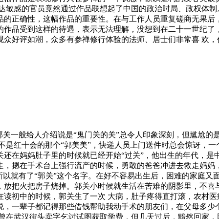
发达敏感的官员竟然通过作品联想起了中国的政治时局、政权体制
品的正确性，这幅作品的重要性。在与工作人员重复磋商无果后，
的作品受到这样的待遇，表示无法理解，没想到在二十一世纪了
观众好评如潮，众多有参禅修行体验的法师、居士们非常喜 欢，
郭关一般给人介绍说是“鬼门关的关”总令人印象深刻，但尴尬的
不是红十会的那个“郭美美”，快递人员上门送件时总会惊讶，
关还在妈妈肚子里的时候就已经开始“过关”，他出生的年代，是
，摁在手术台上强行流产的时候，勇敢的爸爸冲进去救走妈妈，
以就有了“郭关”这个名字。在好不容易出生后，困难的家庭又面临
，放把火把房子烧掉。郭关小时候就生活在苦难的阴影里，不喜
在读初中的时候，郭关生了一次 大病，肚子疼得直打滚，农村医
说，一辈子都记得那些借钱帮助我动手术的朋友们，在父母多少
关曾在武汉街头卖字乞讨试图获取学费，但几天过后，黯然回家，