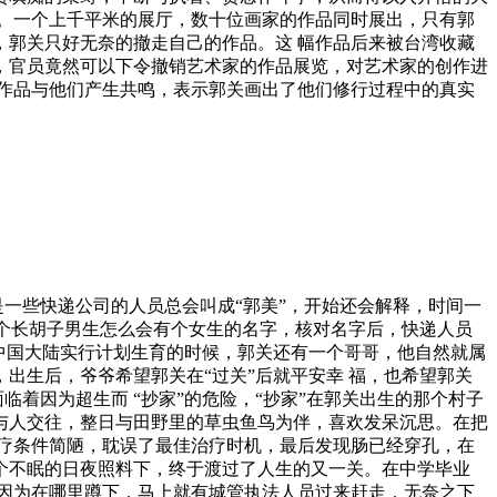
。一个上千平米的展厅，数十位画家的作品同时展出，只有郭
郭关只好无奈的撤走自己的作品。这 幅作品后来被台湾收藏
，官员竟然可以下令撤销艺术家的作品展览，对艺术家的创作进
作品与他们产生共鸣，表示郭关画出了他们修行过程中的真实
是一些快递公司的人员总会叫成“郭美”，开始还会解释，时间一
一个长胡子男生怎么会有个女生的名字，核对名字后，快递人员
中国大陆实行计划生育的时候，郭关还有一个哥哥，他自然就属
出生后，爷爷希望郭关在“过关”后就平安幸 福，也希望郭关
着因为超生而 “抄家”的危险，“抄家”在郭关出生的那个村子
与人交往，整日与田野里的草虫鱼鸟为伴，喜欢发呆沉思。在把
疗条件简陋，耽误了最佳治疗时机，最后发现肠已经穿孔，在
个不眠的日夜照料下，终于渡过了人生的又一关。在中学毕业
因为在哪里蹲下，马上就有城管执法人员过来赶走，无奈之下