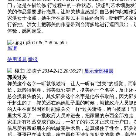
门，这是在描绘修 行过程中的一种状态。没想到艺术细胞
关的作品需要强行撤展，让郭关越发感觉到自己创作此幅作
家洪女士收藏，她生活在高度民主自由的台湾，听到艺术家
行管控。洪女士把郭关的作品带到台湾多地进行巡回展出，
体验，感同身受。
( p$ r! u& `* i# m. p9 r
回复
使用道具
举报
楼主
|
发表于 2014-2-12 20:16:27
|
显示全部楼层
郭关过关
郭关这个名字一听就很独特，让人一听有“过关”的感觉，而
长，就懒得解释，郭美就郭美吧，挺美的一个名字，反正还 
总会摸着头傻笑。其实郭关这个名字是他爷爷取的，因为郭
于超生的了，郭关还在妈妈肚子里的时候，就被政府人员抓走
的人生在面对困难时能像关公一样“过关斩将，所向披靡！”所
里太常见了，一批政府人员冲进去，把家里的东西全部抢走
家里所有积蓄交成罚款后，十岁了的郭关才正式注册户口。
借尽所有亲戚朋友的钱做完手术后，总算保住了性命，郭关
后，哥哥已在读大学，家中再也无法负担郭关的学 费，郭