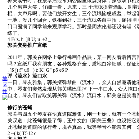
郭关读书时，在放学后经常到公园里锻炼身体，操练双节棍
几个男声大笑，仔细一看，原来，三 个流氓提着酒瓶，叨
棍，大声斥喝，要他们放开女生，三个流氓恼怒成羞，举起
一地，没几个回合，铁棍到处，三个流氓各自中招，痛得哇
门口围满了同学前来观摩学习。那时是周杰伦都还没有唱《双
练了。
4 F/ z. h ]8 U; u e2 _
郭关变身推广宣纸
2011年，郭关在网络上举行禅画作品展，某一网友看后留
吗？宣纸厂我有朋友，各种规格齐全，质地白净细腻，保证
. ]$ j) f" u6 _) t; K! G" p5 e6 P
弹《流水》流口水
地
一日，琴友雅集，郭关擅弹琴曲《流水》，众人自然邀请他
区
中，琴友们突然发现从郭关嘴巴里掉 下一串口水，众人掩
性
自此，琴友们皆取笑郭关弹《流水》流口水，郭关总是笑着回
修行的苍蝇
郭关与四五个琴友在悟真道院雅集，刚一开始，就有一个苍
关叹道：此苍蝇很是了得，王中文的《阳关三叠》也没把它
此苍蝇是道院的修行者，境界真高，我等琴音不能奈其何！
2 ~( k( T5 I2 c