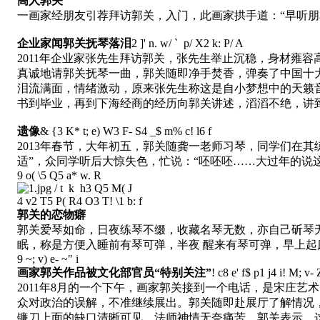
高人郭关
一画家经朋友引荐拜访郭关，入门，此画家拱手道：“早听朋
企业家闻郭关抚琴落泪
2 ]' n. w/ ` p/ X2 k: P/ A
2011年企业家张先生拜访郭关，张先生举止沉稳，身材雍
真诚地请郭关抚琴一曲，郭关随即净手焚香，弹奏了中国十
泪流满面，情绪激动，原来张先生称这是自小梦想中的天籁
书到毕业，再到下海经商的经历向郭关讲述，滔滔不绝，讲到
遗像
& {3 K* t; e) W3 F- S4 _$ m% c! l6 f
2013年春节，大年初五，郭关随龚一老师习琴，同学们在
适”，众同学听后大惊失色，忙说：“呸呸呸……大过年的说
9 o( \5 Q5 a* w. R
/ t k h3 Q5 M( J
4 v2 T5 P( R4 O3 T! \1 b: f
郭关的恋物癖
郭关爱琴如命，日夜练琴不缀，收藏名琴无数，亦自己斫琴
眠，称是方便入睡前有琴可弹，半夜 醒来有琴可弹，早上
9 ~; v) e- ~" i
画家郭关作品被文化部官员“特别关注”
! c8 e' f$ p1 j4 i! M; v- 
2011年8月的一个下午，画家郭关接到一个电话，是宋庄
众对政治的误解，不准继续展出。郭关随即赴展厅了解情况
镰刀上面的缺口清晰可见，法师神情无奈痛苦。郭关表示，