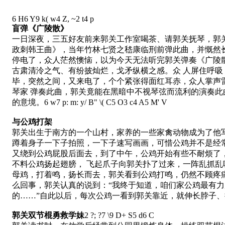
6 H6 Y9 k( w4 Z, ~2 t4 p
盲弹《广陵散》
一日深夜，三五好友前来郭关工作室喝茶、请郭关抚琴，郭
政刺韩王曲》，当年竹林七贤之嵇康临刑前弹此曲，并慨然长
停电了，众人茫然懊恼，以为今天无法听完郭关弹奏《广陵
古肃清泠之气、有纷披灿烂，戈矛纵横之感。众 人屏住呼
毕，突然之间，又来电了，个个紧张得面红耳赤，众人掌声
琴家 弹奏此曲，郭关竟能在黑暗中不视琴弦而流利的演奏
的意境。
6 w7 p: m: y/ B" \( C5 O3 c4 A5 M' V
与公鸡打架
郭关出生于南方的一个山村，家养的一些家禽动物成为了他
蹲着身子一下子拍照，一下子速写画画，可惜公鸡并不是经
又绕到公鸡屁股后面去，到了中午，公鸡开始有些不耐烦了
不料公鸡扬起翅膀， 飞起爪子向郭关扑了过来，一阵乱抓
母鸡，打着鸣，扬长而去，郭关看到公鸡打鸣，仍然不顾疼
么回事，郭关认真的说到：“我终于知道，咱们家公鸡最有
的……”自此以后，每次公鸡一看到郭关靠近，就伸长脖子
郭关双节棍勇救学妹
2 ?; ?7 \9 D+ S5 d6 C