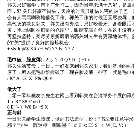
郭关只好辍学，南下广州打工，因为当年未满十八岁，是属
面，郭 关只好露宿街头，天冷的时候只能借乞丐的被子盖
会有人骂骂咧咧地催促工作。郭关工作的时候还受尽凌辱，
高气扬的欺负郭关，郭关没有办法，只好咬着牙、含着眼泪
黄，晚上蜗睡在脏乱的仓库里，眼睛充满血丝，在这里没有
再坚持坚持，受尽劳累折磨后的郭关对人生有更深地体悟。
的“关”提供了良好的锻炼机会。
+ s& I( @$ X6 x% W) Y3 B: N7 Z
毛巾破，脸皮薄
) _2 g- `; u0 Q3 D. i( ~1 x
郭关生活节俭，一日，一好友来到郭关家里，看到洗脸的毛巾
厚了，所以把毛巾给搓破了，现在脸皮薄一些了，就是毛巾
/ K" A- G! X- P& Q0 v
做大了
二零一零年画友余先生在网上看到郭关在台湾举办个展的讯息
1 a R# S8 ?/ u6 f
8 E' `- }' W8 B/ ~$ X
正与斜
一日郭关给学生授课，谈到书法造型，说：“书法要注意字
邪？”学生一阵迷糊，哪跟哪？
: o' E' x; E5 S+ c W( E, V; }