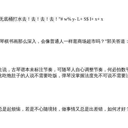
无底桶打水去！去！去！去！”
# w% y- L+ S$ I+ x+ x
琴棋书画那么深入，会像普通人一样逛商场超市吗？”郭关答道
生说，古琴谱本未标注节奏，可随琴人自心调整节奏，何必拍数
比吃饱肚子的人说不需要吃饭，弹琴没掌握法度先不可说不需要
总是起烦恼，若是不心随境转，做事情又总是出差错，如何才好