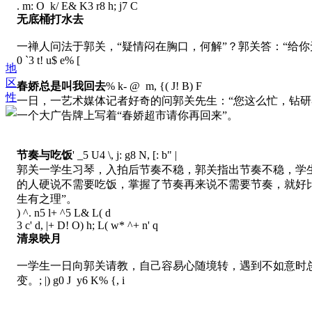
. m: O k/ E& K3 r8 h; j7 C
无底桶打水去
一禅人问法于郭关，“疑情闷在胸口，何解”？郭关答：“给你
0 `3 t! u$ e% [
地
区
春娇总是叫我回去
% k- @ m, {( J! B) F
性
一日，一艺术媒体记者好奇的问郭关先生：“您这么忙，钻研
一个大广告牌上写着“春娇超市请你再回来”。
节奏与吃饭
' _5 U4 \, j: g8 N, [: b" |
郭关一学生习琴，入拍后节奏不稳，郭关指出节奏不稳，学
的人硬说不需要吃饭，掌握了节奏再来说不需要节奏，就好
生有之理”。
) ^. n5 l+ ^5 L& L( d
3 c' d, |+ D! O) h; L( w* ^+ n' q
清泉映月
一学生一日向郭关请教，自己容易心随境转，遇到不如意时
变。
; |) g0 J y6 K% {, i