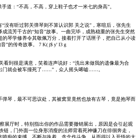
手道：“不高，不高，穿上鞋子也才一米七的身高”。
“没有听过郭关弹琴则不算认识郭 关之说”，寒喧后，张先生
成流芳千古的“知音”故事。一曲完毕，成熟稳重的张先生突然
超的琴学修养令其敬佩万分，接着打开了话匣子，把自己从小读
知音”的传奇故事。
7 K( j$ y' I3 g
郭关看到很是满意，笑着连声说好：“洗出来做我的遗像最为合
出门就会被车撞死了……”，众人摇头唏嘘……。
手弹琴，最不可思议处，其被窝里竟然也放有古琴，竟是抱琴而
视察展厅时，特别指出你的作品需要撤销展出，原因是会引起观
铁链，门外面一位身形消瘦的法师背着死神镰刀在徘徊奔走，
贪嗔痴的束缚，不断与执着、贪念作斗争，从而得以入开悟的大