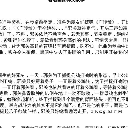
关净手焚香、在琴桌前坐定，准备为朋友们抚弹《广陵散》，开
叹： “《广陵散》于今绝矣……” 郭关凝神定气，开头三声如
散》了，不料，郭关依然不动声色，若无其事，节奏稳定，继续
吸，紧张得伸长脖子，意欲看到郭关高妙的指法，可惜天太黑，只
雷动，皆为郭关高超的盲弹技艺所折服，殊不知，此曲为琴曲中
此曲，实在令人敬佩。黑暗中失去了眼睛的作用，只能用耳朵专心
写生的好素材，一天，郭关为了捕捉公鸡打鸣时的形态，早上公
常打 鸣，郭关只好蹲着身子，一直跟着公鸡转，为了捕捉打鸣时
，一直盯着郭关看，郭关也依然着迷的盯着公鸡看，等待着公鸡
乱啄后，郭关鼻青脸肿的趴倒在地上一动不敢动，一群母鸡也似乎
痛，勉强拿起相机，终于捕捉到几个满意的背面镜头，但再也不敢
力度、最有战斗力的其实不是它的嘴巴，也不是他的爪子，而是他
、提起爪子欲战斗样，郭关只好绕着远远走开。
# F, s: g; b3 I" M