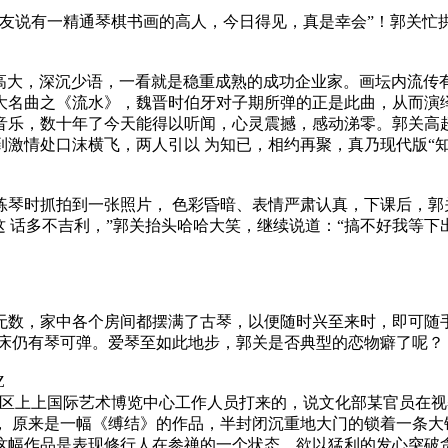
友说有一精通琴棋书画的高人，今日得见，真是幸会”！郭关忙拱
容高大，深沉少语，一看就是稳重成熟的成功企业家。画坛内流传有
大名曲之《流水》，魏晋时伯牙对子期所弹的正是此曲，从而演绎
音乐，数十年了今天能得以听闻，心灵震撼，感动涕零。郭关高
激情处口沫横飞，两人引以 为知已，相约再聚，真乃现代版“
其练琴时抓拍到一张照片， 色彩昏暗、表情严肃认真，下课后，
这 话多不吉利，”郭关抬头哈哈大笑，继续说道：“搞不好我等下
无数，家中各个房间都摆满了古琴，以便随时兴至来时，即可随
起床仍有琴可弹。爱琴至如此地步，郭关是否典型的恋物癖了呢？
Z
艺术区上上国际艺术博览中心工作人员打来的，说文化部某官员在
， 原来是一幅《缚结》的作品，半封闭沉重地大门的锁着一条大
这幅作品是表现修行人在参禅的一个状态，欲以猛利的发心突破