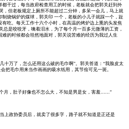
样都干过，每当政府检查用工的时候，老板就会把郭关赶到外
哭，但老板规定上厕所不能超过二分钟，多呆一会儿，马上就
制烧锅炉的煤球，郭关印 一个，老板的小儿子就踩一个，趾
没有吃。每天工作十六个小时，在高温的烤炉边上熏的头发焦
关总是咬咬牙，噙着泪水，为了每个月一百多元微薄的工资，
困难的时候都会坦然地面对，郭关说苦难的经历为我过人生
几十万了，怎么还用这么破的毛巾啊”。郭关答道：“我脸皮太
是会把毛巾用来当作画画的吸水纸用，其节俭可见一斑。
个月，肚子好像也不怎么大，不知是男是女，害羞……”
友当上政协委员后，就卖了很多字，路子就不知道是正还是