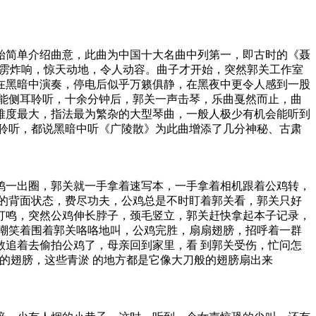
始简单介绍曲意，此曲为中国十大名曲中列第一，即古时的《聂
霹雳炸响，惊天动地，令人动容。曲子才开始，突然郭关工作室
在黑暗中演奏，停电后似乎万籁俱静，在黑夜中更令人感到一股
能侧耳聆听，十余分钟后，郭关一声击琴，乐曲戛然而止，曲
难度最大，指法最为繁杂的大型琴曲，一般人极少有机会能听到
聆听，都说黑暗中听《广陵散》为此曲增添了几分神秘、古肃
鸡一出圈，郭关就一手拿着速写本，一手拿着相机跟着公鸡转，
的背面状态，费尽功夫，公鸡总是不时盯着郭关看，郭关只好
打鸣，突然公鸡伸长脖子，颈毛竖立，郭关赶快拿起本子记录，
嘲笑着围着郭关咯咯地叫，公鸡完胜，扇扇翅膀，招呼着一群
追着去偷拍公鸡了，母亲回到家里，看 到郭关受伤，忙问怎
的翅膀，这些青淤 的地方都是它像大刀般的翅膀扇出来