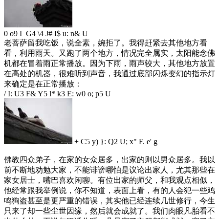
0 o9 I G4 \4 J# I$ u: n& U
老菩萨留我吃饭，说全素，婉拒了。我得赶紧去其他地方看
看，利用雨天。又跑了两个地方，情况完全属实，太阳能念佛
机都在冒着雨正常播放。因为下雨，雨声较大，其他地方放置
在高处的机器，很难听到声音，我通过底部闪烁变幻的指示灯
来确定是在正常播放：
/ I: U3 F& Y5 l* k3 E: w0 o; p5 U
+ C5 y) }: Q2 U; x" F. e' g
佛教四众弟子，在家的女众居多，出家的则以男众居多。我以
前不断地劝勉大家，不能诽谤哪怕是议论出家人，尤其那些在
家女居士，嘴巴喜欢闲聊。有位出家的师父，和我观点相似，
他经常跟我举例说，你不知道，表面上看，有的人会犯一些鸡
鸣狗盗甚至是更严重的错误，其实他已经连续几世修行，今生
只来了却一些尘世因缘，然后就会成就了。我们肉眼凡胎看不