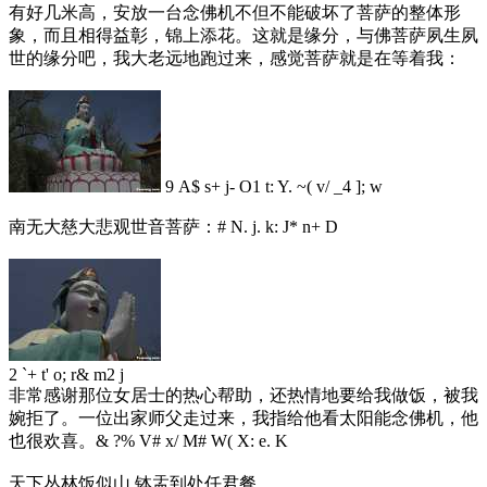
有好几米高，安放一台念佛机不但不能破坏了菩萨的整体形
象，而且相得益彰，锦上添花。这就是缘分，与佛菩萨夙生夙
世的缘分吧，我大老远地跑过来，感觉菩萨就是在等着我：
9 A$ s+ j- O1 t: Y. ~( v/ _4 ]; w
南无大慈大悲观世音菩萨：
# N. j. k: J* n+ D
2 `+ t' o; r& m2 j
非常感谢那位女居士的热心帮助，还热情地要给我做饭，被我
婉拒了。一位出家师父走过来，我指给他看太阳能念佛机，他
也很欢喜。
& ?% V# x/ M# W( X: e. K
天下丛林饭似山 钵盂到处任君餐