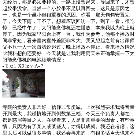
去经历，那是必须要掉的。一路上没想起来，等回来了，才想
起胶带没拿。当然一个小胶带不足以再回去，这只是原因之
一，也是一个虽小但很重要的原因。你看，那天匆匆安置完
了，今天下雨，干不了。想着应该回访一下。到了一看，很吃
惊，已经中午了，太阳能念佛机还在播放。本来我以为晚上就
停了。因为我家里阳台上有一台，我作为参考，他那个播放时
间非常短，看来室内室外差距非常大。我又想起之前有出家师
父不只一人一次跟我说起过，晚上播放不停止。看来播放情况
比我料想的还要好，今天就是让我利用雨天来正确掌握一下太
阳能念佛机的电池续航情况：
- ]) x: l X9 h: v, A- ?
寺院的负责人非常好，信仰非常虔诚。上次强烈要求我将音量
开到最大，我谨慎地开到倒数第三档。今天三个负责人都在，
都是慈眉善目之人。在我看来，人是非常重要的因素，有些事
情，只因为有了某人或某些人，才得以成就。我还在考虑，这
里以后可以做很多事情，我还会再来的，有很多话今天也来不