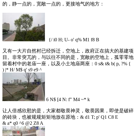
的，静一点的，宽敞一点的，更接地气的地方：
{/ i0 H; U- o' q% M1 f8 B
又有一大片自然村已经拆迁，空地上，政府正在搞大的基建项
目。非常突兀的，与以往不同的是，宽敞的空地上，孤零零地
留着村中的老庙一座，以及小土地庙两座：
0 s& t& b( p, ?% {
) |* H/ M$ q' s9 e9 ^
6 N$ [4 N: f" M4 ~* k
让人倍感欣慰的是，大家都敬畏神灵，敬畏因果，即使是破碎
的砖块，也被规规矩矩地放在原地：
& d1 T; p' Q1 C8 E
& a* q0 ^6 @2 Z8 A