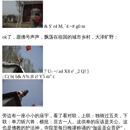
& S' r4 M, `4 ~# g0 m
ok了，愿佛号声声，飘荡在祖国的城市乡村，大泽旷野：
7 U- ~/ a4 X8 e' _2 Q! ]
; C( b( b& A% |8 z! Y5 m" c
旁边有一座小小的庙宇，看了看对联，上联：独骑过五关，下
联：单刀斩六将，横批：亘古一人。这供奉的应该是关公。这
也是佛教的护法神，寺院里每日晚课称诵的“伽蓝圣众菩萨”，