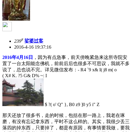
#
239
娑婆过客
2016-4-16 19:37:16
2016年4月16日
，因为有点急事，前天傍晚紧急来这所寺院安
置了一台太阳能念佛机，前前后后也很多不可思议，我就不多
说了，总也说不完。详见微信发布：
- R4 `9 x& I( j8 m( o
( X# K. ?5 G& D% ~: I
$ ?( o' Q" }, B0 z9 ]0 y5 i" Z
那天还放了很多书，走的时候，包括在那一路上，我老在琢
磨，有没有忘记拿东西，平时不这么样的。其实，我很少丢三
落四的掉东西，只要掉了，都是有原因，有事情要我做，要我