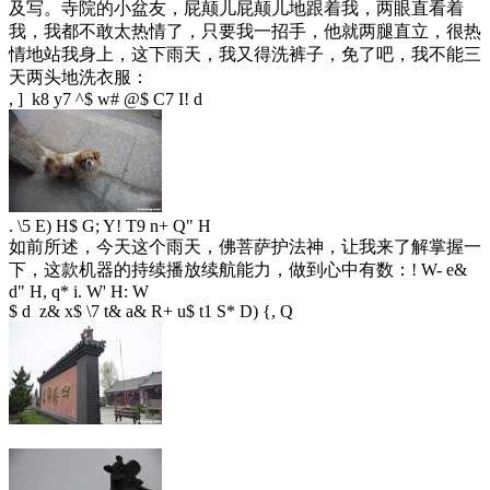
及写。寺院的小盆友，屁颠儿屁颠儿地跟着我，两眼直看着
我，我都不敢太热情了，只要我一招手，他就两腿直立，很热
情地站我身上，这下雨天，我又得洗裤子，免了吧，我不能三
天两头地洗衣服：
, ] k8 y7 ^$ w# @$ C7 I! d
. \5 E) H$ G; Y! T9 n+ Q" H
如前所述，今天这个雨天，佛菩萨护法神，让我来了解掌握一
下，这款机器的持续播放续航能力，做到心中有数：
! W- e&
d" H, q* i. W' H: W
$ d z& x$ \7 t& a& R+ u$ t1 S* D) {, Q