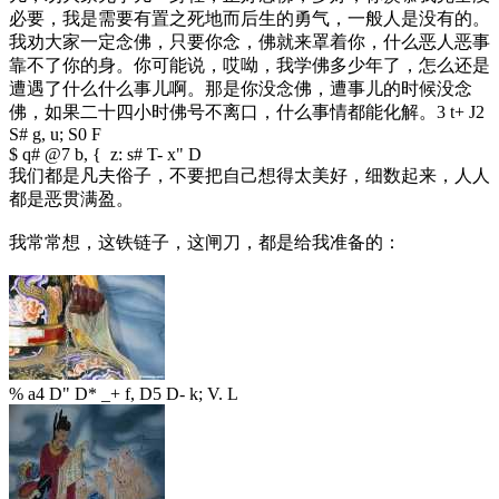
必要，我是需要有置之死地而后生的勇气，一般人是没有的。
我劝大家一定念佛，只要你念，佛就来罩着你，什么恶人恶事
靠不了你的身。你可能说，哎呦，我学佛多少年了，怎么还是
遭遇了什么什么事儿啊。那是你没念佛，遭事儿的时候没念
佛，如果二十四小时佛号不离口，什么事情都能化解。
3 t+ J2
S# g, u; S0 F
$ q# @7 b, { z: s# T- x" D
我们都是凡夫俗子，不要把自己想得太美好，细数起来，人人
都是恶贯满盈。
我常常想，这铁链子，这闸刀，都是给我准备的：
% a4 D" D* _+ f, D5 D- k; V. L