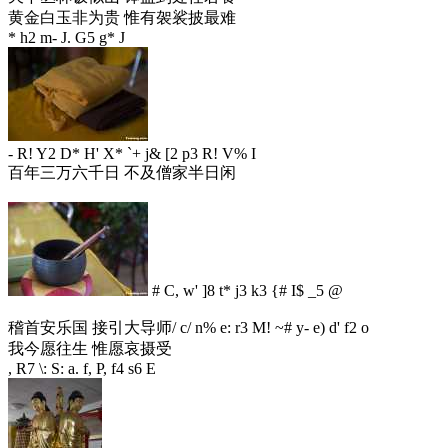
黄金白玉非为贵 惟有袈裟披最难
* h2 m- J. G5 g* J
- R! Y2 D* H' X* `+ j& [2 p3 R! V% I
百年三万六千日 不及僧家半日闲
# C, w' ]8 t* j3 k3 {# I$ _5 @
稽首安乐国 接引大导师
/ c/ n% e: r3 M! ~# y- e) d' f2 o
我今愿往生 惟愿哀摄受
, R7 \: S: a. f, P, f4 s6 E