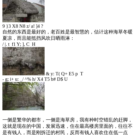
9 }3 X8 N8 z/ a! ]4 ?
自然的东西是最好的，老百姓是最智慧的，估计这种海草冬暖
夏凉，而且能抵挡风吹日晒雨淋：
/ |. t f1 Y; ], C H
& y: T( Q+ E5 p T
- g; i+ u: _/ ^% h/ X4 T5 b# D$ U
一侧是繁华的都市，一侧是海草房，我有种时空错乱的赶脚，
这就是现在的中国，发展迅速，住在最高楼房里面的，往往不
是有钱人，而是刚拆迁的村民，反而有钱人喜欢住在低一点