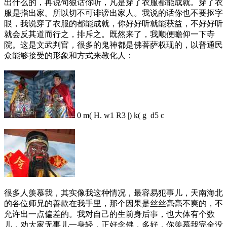
出什么的，再说句狠话你听，凡是穿了衣服都能成就。穿了衣
服是指出家。所以切不可诽谤出家人。我说的话你也不要抠字
眼，我说穿了衣服的都能成就，你好好听就能获益，不好好听
就会反其道而行之，排斥之。既然来了，我顺便瞻仰一下寺
院。这是文武判官，很多的鬼神都是佛菩萨权现的，以普通民
众能够接受的形象和方式来教化人：
0 m( H. w1 R3 |) k( g d5 c
很多人羡慕我，其实像我这种情况，最容易犯事儿，天南海北
的各位师兄的善款在我手里，那个因果是丝丝毫毫不爽的，不
允许出一点偏差的。我对自己的生前身后事，也大体有个数
儿，劝大家无事儿一身轻，正好念佛，多好，你羡慕我完全没