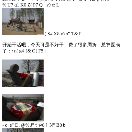
% U7 q1 K0 Z( P7 Q+ s9 c: L
) S# X8 v) o" T& P
开始干活吧，今天可是不好干，费了很多周折，总算圆满
了：
/ n( g4 {& O( F5 j
- o; e" D. @% J" t' w8 [ N" B8 b