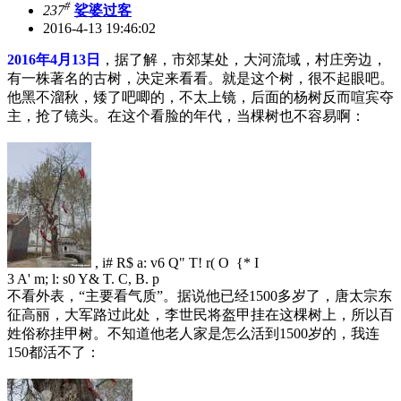
#
237
娑婆过客
2016-4-13 19:46:02
2016年4月13日
，据了解，市郊某处，大河流域，村庄旁边，
有一株著名的古树，决定来看看。就是这个树，很不起眼吧。
他黑不溜秋，矮了吧唧的，不太上镜，后面的杨树反而喧宾夺
主，抢了镜头。在这个看脸的年代，当棵树也不容易啊：
, i# R$ a: v6 Q" T! r( O {* I
3 A' m; l: s0 Y& T. C, B. p
不看外表，“主要看气质”。据说他已经1500多岁了，唐太宗东
征高丽，大军路过此处，李世民将盔甲挂在这棵树上，所以百
姓俗称挂甲树。不知道他老人家是怎么活到1500岁的，我连
150都活不了：