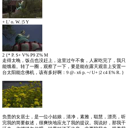
+ L' o. W. |5 Y
2 {* P. S+ V% P9 Z% M
走得太晚，饭点也没赶上，这里过午不食，人家吃完了，我只
能饿着。转了一圈，观察了一下，要是能在露天观音上安置一
台太阳能念佛机，该有多好啊：
9 @- x6 p. ~/ U+ |2 c4 E% R. }
负责的女居士，是一位小姑娘，清净，素雅，聪慧，漂亮，听
完我的简要叙述，很爽快地应允了我的提议。我说好，那我干