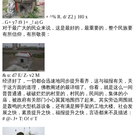
+ ^% R. d/ Z2 j H0 x
. G+ y7 i9 }+ _! a) G
对于最广大的民众来说，这是最好的，最重要的，整个民族要
有所信仰，有所敬畏：
& u: d7 E/ Z- v2 M
经济好了，一切都会迅速地同步提升看齐，这与福报有关，关
于这方面的道理，佛教阐述的最详细了。你看，就是这么一间
普普通通，破破烂烂的村里的，村民的，民间的，集体的小
庙，被政府有关部门小心翼翼地围挡了起来。其实旁边周围就
是轰鸣的大型机器设备，还有满是脚手架的工地大楼。社会发
展之快，素质提升之快，福报提升之快，言语都来不及描述：
# @- J+ T: O! r/ T