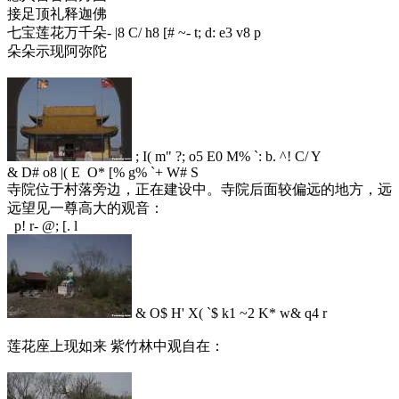
接足顶礼释迦佛
七宝莲花万千朵
- |8 C/ h8 [# ~- t; d: e3 v8 p
朵朵示现阿弥陀
; I( m" ?; o5 E0 M% `: b. ^! C/ Y
& D# o8 |( E O* [% g% `+ W# S
寺院位于村落旁边，正在建设中。寺院后面较偏远的地方，远
远望见一尊高大的观音：
p! r- @; [. l
& O$ H' X( `$ k1 ~2 K* w& q4 r
莲花座上现如来 紫竹林中观自在：