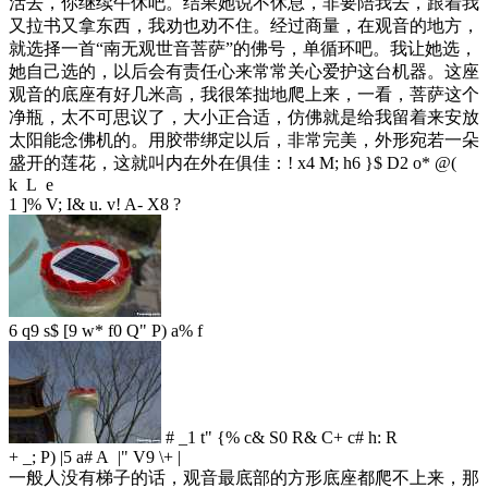
活去，你继续午休吧。结果她说不休息，非要陪我去，跟着我
又拉书又拿东西，我劝也劝不住。经过商量，在观音的地方，
就选择一首“南无观世音菩萨”的佛号，单循环吧。我让她选，
她自己选的，以后会有责任心来常常关心爱护这台机器。这座
观音的底座有好几米高，我很笨拙地爬上来，一看，菩萨这个
净瓶，太不可思议了，大小正合适，仿佛就是给我留着来安放
太阳能念佛机的。用胶带绑定以后，非常完美，外形宛若一朵
盛开的莲花，这就叫内在外在俱佳：
! x4 M; h6 }$ D2 o* @(
k L e
1 ]% V; I& u. v! A- X8 ?
6 q9 s$ [9 w* f0 Q" P) a% f
# _1 t" {% c& S0 R& C+ c# h: R
+ _; P) |5 a# A |" V9 \+ |
一般人没有梯子的话，观音最底部的方形底座都爬不上来，那