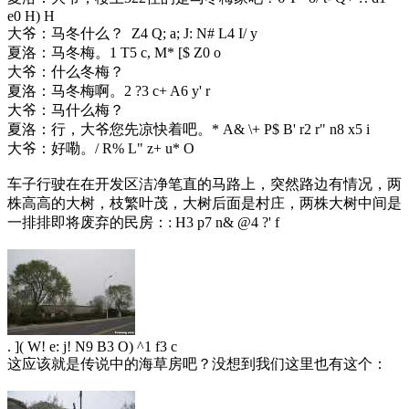
e0 H) H
大爷：马冬什么？
Z4 Q; a; J: N# L4 I/ y
夏洛：马冬梅。
1 T5 c, M* [$ Z0 o
大爷：什么冬梅？
夏洛：马冬梅啊。
2 ?3 c+ A6 y' r
大爷：马什么梅？
夏洛：行，大爷您先凉快着吧。
* A& \+ P$ B' r2 r" n8 x5 i
大爷：好嘞。
/ R% L" z+ u* O
车子行驶在在开发区洁净笔直的马路上，突然路边有情况，两
株高高的大树，枝繁叶茂，大树后面是村庄，两株大树中间是
一排排即将废弃的民房：
: H3 p7 n& @4 ?' f
. ]( W! e: j! N9 B3 O) ^1 f3 c
这应该就是传说中的海草房吧？没想到我们这里也有这个：