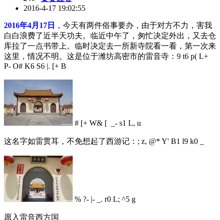
2016-4-17 19:02:55
2016年4月17日
，今天有两件俗事要办，由于对方不力，害我
白白浪费了近半天功夫。临近中午了，匆忙决定外出，又去仓
库拉了一点书带上。临时决定去一所新寺院看一看，第一次来
这里，情况不明。这是位于潍坊高密市的雷音寺：
9 t6 p( L+
P- O# K6 S6 |. [+ B
# [+ W& [ _- s1 L, u
这名字如雷贯耳，不免想起了西游记：
; z, @* Y' B1 l9 k0 _
% ?- |- _. r0 L; ^5 g
愿入雷音西方国