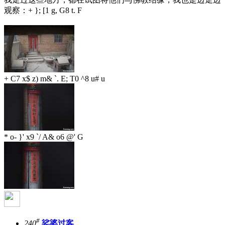
观察：
+ }; [1 g, G8 t. F
+ C7 x$ z) m& `. E; T0 ^8 u# u
* o- }' x9 `/ A& o6 @' G
#
240
娑婆过客