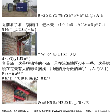
9 ~2 S& Y5 \% Y$ k* F+ h* k1 @8 A h
近前看了看，锁着门，进不去：
/ L0 t! n6 a- A2 \+ w6 p* C- t
5 H: J _4 U$ s) ~% }
* W" o* g0 U1 x! _3 Q
4 ~. O) y1 J3 o* }
鱼骨庙，这是很独特的小庙，只在沿海地区少有一些。这是据
说在过去有大的鲸鱼搁浅，用他的身骨做的庙宇：
, A- \) \8 {(
R; x+ t( a% P
# b7 I: ]" \0 |# P. r& p2 _8 k7 \
& x# K5 S# H3 J0 K, _, `8 ~/ R
我走过这些地方，都在试图将他们与佛教结缘，我也是边走边