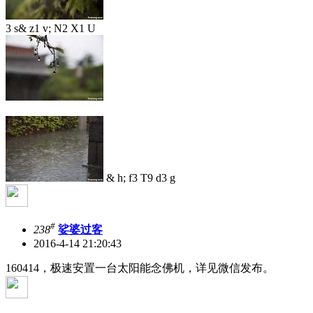
3 s& z1 v; N2 X1 U
& h; f3 T9 d3 g
#
238
娑婆过客
2016-4-14 21:20:43
160414，极速安置一台太阳能念佛机，详见微信发布。