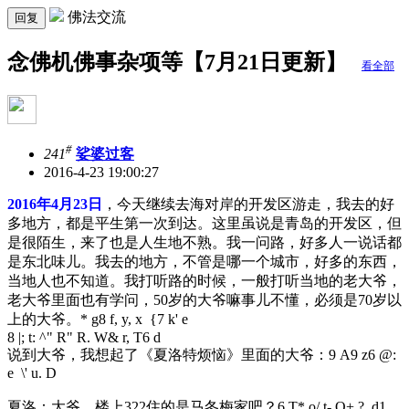
佛法交流
回复
念佛机佛事杂项等【7月21日更新】
看全部
#
241
娑婆过客
2016-4-23 19:00:27
2016年4月23日
，今天继续去海对岸的开发区游走，我去的好
多地方，都是平生第一次到达。这里虽说是青岛的开发区，但
是很陌生，来了也是人生地不熟。我一问路，好多人一说话都
是东北味儿。我去的地方，不管是哪一个城市，好多的东西，
当地人也不知道。我打听路的时候，一般打听当地的老大爷，
老大爷里面也有学问，50岁的大爷嘛事儿不懂，必须是70岁以
上的大爷。
* g8 f, y, x {7 k' e
8 |; t: ^" R" R. W& r, T6 d
说到大爷，我想起了《夏洛特烦恼》里面的大爷：
9 A9 z6 @:
e \' u. D
夏洛：大爷，楼上322住的是马冬梅家吧？
6 T* o/ t- Q+ ?. d1