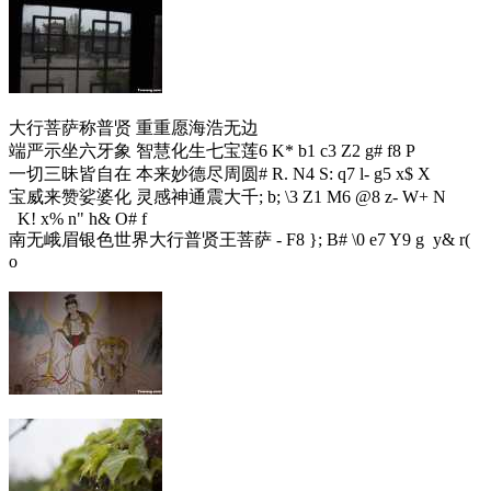
大行菩萨称普贤 重重愿海浩无边
端严示坐六牙象 智慧化生七宝莲
6 K* b1 c3 Z2 g# f8 P
一切三昧皆自在 本来妙德尽周圆
# R. N4 S: q7 l- g5 x$ X
宝威来赞娑婆化 灵感神通震大千
; b; \3 Z1 M6 @8 z- W+ N
K! x% n" h& O# f
南无峨眉银色世界大行普贤王菩萨
- F8 }; B# \0 e7 Y9 g y& r(
o