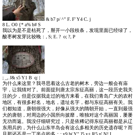
& b7 p/ ^" F. F' Y4 C. j
8 L. O0 {* a% b# S
我以为是不是枯死了，掰开一小段枝条，发现里面已经绿了，
酸枣树发芽比较晚：
, S; E. ? o; ?, P
; _, J& s5 Y1 B q: |
为什么来这里？我寻思着这么古老的树木，旁边一般会有庙
宇，让我猜对了。前面提到唐太宗东征高丽，这一段历史我关
注的少，但是仅据我走过的地方来看，在我们青岛广大的农村
地区，有很多村名，地名，遗址名字，都与东征高丽有关。我
们都知道，唐朝很强大，好像从强大的隋朝开始，一直到最强
大的唐朝，对周边的小国所向披靡，唯独对这个高丽国，屡屡
无功而返。我没仔细研究过，只是依稀记得东征高丽都是从辽
东用兵的，为什么山东半岛会有这么多相关的历史遗存呢？而
且那还不是一丁半点的多：
: x9 h( Y" ]5 x+ R5 p' N! I