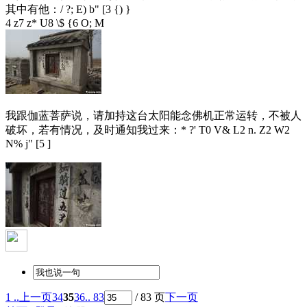
其中有他：
/ ?; E) b" [3 {) }
4 z7 z* U8 \$ {6 O; M
我跟伽蓝菩萨说，请加持这台太阳能念佛机正常运转，不被人
破坏，若有情况，及时通知我过来：
* ?' T0 V& L2 n. Z2 W2
N% j" [5 ]
1 ..
上一页
34
35
36
.. 83
/ 83 页
下一页