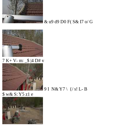
& u9 d9 D0 F( S& I7 o/ G
7 K+ V- m: _$ |4 D# v
9 I N& Y7 \ {/ s! L- B
$ w& S: Y5 z1 e