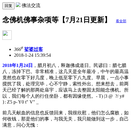
佛法交流
回复
念佛机佛事杂项等【7月21日更新】
看全部
#
366
娑婆过客
2018-1-24 15:39:54
2018年1月24日
，腊月初八，释迦佛成道日。民谚曰：腊七腊
八，冻掉下巴。非常精准，这几天是全年最冷，中午的最高温
竟然也在零下好几度，晚上低至零下八九度。早晨，一点小事
搅扰了我，处理完毕，心不宁静，索性外出。想来想去，前两
天已经了解的那两处庙宇，应该马上去整固太阳能念佛机。所
以，我们每个人的行住坐卧，都有因缘使然。
- T) |3 @ ?/ y#
}: Z5 p- Y0 t" V" _
前几天献血的信息也反馈回来，我很欣慰，他们怎么腐败，如
何收钱，那是他们的事，与我无关，我只能做到这一步，自己
满意，问心无愧：