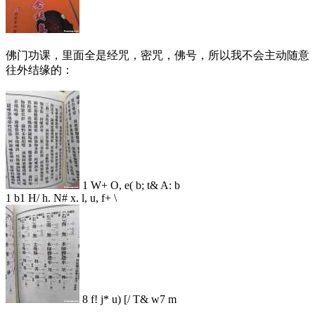
佛门功课，里面全是经咒，密咒，佛号，所以我不会主动随意
往外结缘的：
1 W+ O, e( b; t& A: b
1 b1 H/ h. N# x. l, u, f+ \
8 f! j* u) [/ T& w7 m