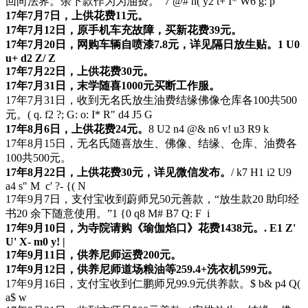
回向法界。余下款作为为油费。”
7 @# h( y2 t+ I* W6 g: p
17年7月7日，上供花费11元。
17年7月12日，原手机车充故障，买新花费39元。
17年7月20日，网购车辆自喷漆7.8元，详见隔日放生贴。
1 U0
u+ d2 Z/ Z
17年7月22日，上供花费30元。
17年7月31日，末学随喜1000元买断工作服。
17年7月31日，收到无名氏放生油费结缘佛像仓库各100共500
元。
( q. f2 ?; G: o: I* R" d4 J5 G
17年8月6日，上供花费24元。
8 U2 n4 @& n6 v! u3 R9 k
17年8月15日，无名氏随喜放生、佛像、结缘、仓库、油费各
100共500元。
17年8月22日，上供花费30元，详见微信发布。
/ k7 H1 i2 U9
a4 s" M c' ?- {( N
17年9月7日，支付宝收到蔚师兄50元善款，“放生款20 助印经
书20 余下随意使用。”
1 {0 q8 M# B7 Q: F i
17年9月10日，为寺院请购《瑜伽焰口》花费1438元。
. E1 Z'
U' X- m0 y! |
17年9月11日，供养尼师运费200元。
17年9月12日，供养尼师道场粮油等259.4+洗衣机599元。
17年9月16日，支付宝收到仁鹏师兄99.9元供养款。
$ b& p4 Q(
a$ w