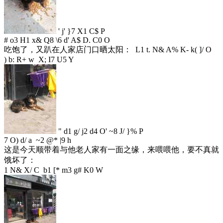
' j' }7 X1 C$ P
# o3 H1 x& Q8 \6 d' A$ D. C0 O
吃饱了，又趴在人家店门口晒太阳：
L1 t. N& A% K- k( ]/ O
) b: R+ w X; I7 U5 Y
" d1 g/ j2 d4 O' ~8 J/ }% P
7 O) d/ a ~2 @* |9 h
这是今天顺带着与他老人家有一面之缘，来喂喂他，要不真就
饿坏了：
1 N& X/ C b1 [* m3 g# K0 W