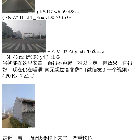
) K5 R7 w# b9 d& e- i
( x& Z* H" d4 _% @: D0 ^+ t5 G
+ ?- V" l* ?# y x6 ?0 i$ o- a
+ N, {5 m) k% F8 y4 ?- i1 G
当初能在这里安置一台很不容易，难以固定，但效果一直很
好，现在仍在唱诵“南无观世音菩萨”（微信发了一个视频）：
( P0 K- [7 Z1 T
走近一看，已经快要掉下来了，严重移位：