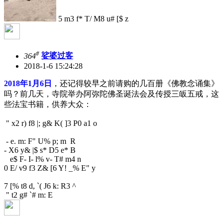
5 m3 f* T/ M8 u# [$ z
#
364
娑婆过客
2018-1-6 15:24:28
2018年1月6日
，还记得较早之前请购的几百册《佛教念诵集》
吗？前几天，寺院举办阿弥陀佛圣诞法会及传授三皈五戒，这
些法宝书籍，供养大众：
" x2 r) f8 |; g& K( ]3 P0 a1 o
- e. m: F" U% p; m R
- X6 y& |$ s* D5 e* B
e$ F- I- l% v- T# m4 n
0 E/ v9 f3 Z& [6 Y! _% E" y
7 [% t8 d, `( J6 k: R3 ^
" t2 g# `# m: E