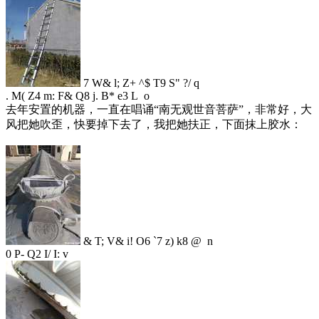
7 W& l; Z+ ^$ T9 S" ?/ q
. M( Z4 m: F& Q8 j. B* e3 L o
去年安置的机器，一直在唱诵“南无观世音菩萨”，非常好，大
风把她吹歪，快要掉下去了，我把她扶正，下面抹上胶水：
& T; V& i! O6 `7 z) k8 @ n
0 P- Q2 I/ I: v