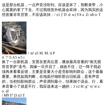
这是那台机器，一点声音没听到。应该是坏了，剪断束带，小
心翼翼的拿了下去。不过我很意外机器会坏掉，因为我买的这
些质量非常厉害，不应该坏掉：
/ x1 ]' D' d: w) Y# a Z/ n$ o: T
+ m' a5 M. M. i) P
4 `7 \5 A5 w5 i
换了一台新机器，安置在更高位置，播放最高音量的“南无观
世音菩萨”圣号。因缘一旦开启了，就收不住，过一阵子我必
须再来看看反馈，主要是音量大小是否影响到群众，这个最最
重要。果然如我判断，在地面仔细听那台旧机器，是有声音
的，当初怕影响群众，声音调到最小，结果闹个误会。行，看
来音量小了就是不行，我应该来这一趟的：
3 v2 R! g" v( \4 x:
o. @
/ M9 I7 ]3 u3 T