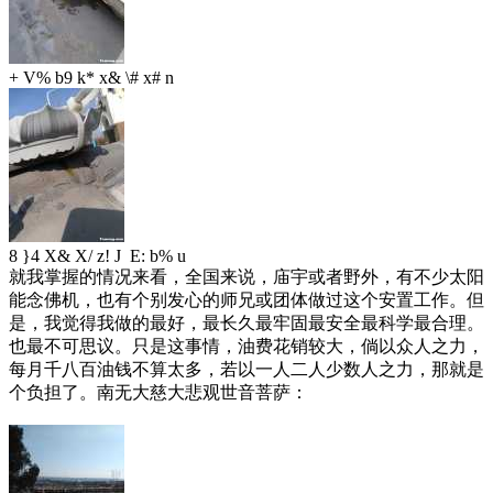
+ V% b9 k* x& \# x# n
8 }4 X& X/ z! J E: b% u
就我掌握的情况来看，全国来说，庙宇或者野外，有不少太阳
能念佛机，也有个别发心的师兄或团体做过这个安置工作。但
是，我觉得我做的最好，最长久最牢固最安全最科学最合理。
也最不可思议。只是这事情，油费花销较大，倘以众人之力，
每月千八百油钱不算太多，若以一人二人少数人之力，那就是
个负担了。南无大慈大悲观世音菩萨：