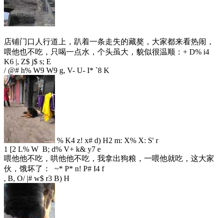
店铺门口人行道上，趴着一条走失的藏獒，大家都来看热闹，
喂他也不吃，只喝一点水，个头虽大，貌似很温顺：
+ D% i4
K6 |, Z$ j$ s; E
/ @# h% W9 W9 g, V- U- I* `8 K
% K4 z! x# d) H2 m: X% X: S' r
1 [2 L% W B; d% V+ k& y7 e
喂他他不吃，哄他他不吃，我拿出狗粮，一喂他就吃，这大家
伙，饿坏了：
~* P* n! P# I4 f
, B, O/ |# w$ r3 B) H