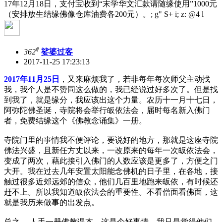
17年12月18日，支付宝收到“末学华文汇款请随缘使用”1000元
（安排放生结缘佛像仓库油费各200元）。
; g" S+ i; z: @4 l
#
362
娑婆过客
2017-11-25 17:23:13
2017年11月25日
，又来麻烦我了，若非每年每次师父主动找
我，我个人是不赞同这么做的，我已经说过好多次了。但是找
到我了，就是缘分，我应该出这个力量。农历十一月十七日，
阿弥陀佛圣诞，寺院将会举行皈依法会，届时每名新入佛门
者，免费结缘这个《佛教念诵集》一册。
寺院门里的事情我不便评论，要说好的地方，那就是这座寺院
佛法兴盛，且新任方丈以来，一改原来的每年一次皈依法会，
变成了两次，藉此接引入佛门的人数应该是更多了，方便之门
大开。我在过去几年安置太阳能念佛机的日子里，在各地，接
触过很多近郊远郊的信众，他们几百里地跑来皈依，有时候还
赶不上。所以我知道皈依法会的重要性。不看僧面看佛面，这
就是我历来做事的出发点。
总之， 人手一册佛教课本，这是个好事情。我只是觉得他们