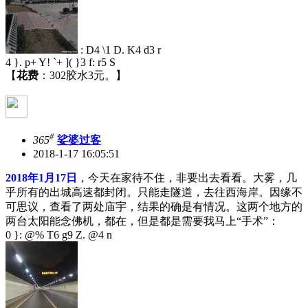
: D4 \1 D. K4 d3 r
4 }. p+ Y! `+ ]( }3 f: r5 S
【
花费
：302胶水3元。】
#
365
娑婆过客
2018-1-17 16:05:51
2018年1月17日
，今天在家待不住，非要出去看看。大雾，几
乎所有的出城高速都封闭。只能走隧道，去往西海岸。因缘不
可思议，查看了两处庙宇，结果的确是有情况。这两个地方的
两台太阳能念佛机，都在，但是都是需要我马上“手术”：
0 }: @% T6 g9 Z. @4 n