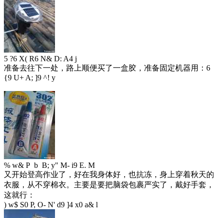
5 ?6 X( R6 N& D: A4 j
准备去往下一处，路上顺便买了一盒胶，准备固定机器用：
6
{9 U+ A; ]9 ^! y
% w& P b B; y" M- i9 E. M
又开始登高作业了，好在我身体好，也抗冻，身上穿着秋天的
衣服，从不穿棉衣。主要是要把脑袋包裹严实了，戴好手套，
这就行：
) w$ S0 P, O- N' d9 ]4 x0 a& l