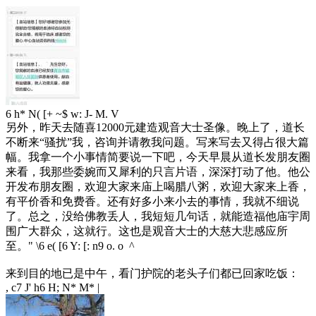
6 h* N( [+ ~$ w: J- M. V
另外，昨天去随喜12000元建造观音大士圣像。晚上了，道长
不断来“骚扰”我，咨询并请教我问题。写来写去又得占很大篇
幅。我拿一个小事情简要说一下吧，今天早晨从道长发朋友圈
来看，我那些委婉而又犀利的只言片语，深深打动了他。他公
开发布朋友圈，欢迎大家来庙上喝腊八粥，欢迎大家来上香，
有平价香和免费香。还有好多小来小去的事情，我就不细说
了。总之，没给佛教丢人，我短短几句话，就能造福他庙宇周
围广大群众，这就行。这也是观音大士的大慈大悲感应所
至。
" \6 e( [6 Y: [: n9 o. o ^
来到目的地已是中午，看门护院的老头子们都已回家吃饭：
, c7 J' h6 H; N* M* |