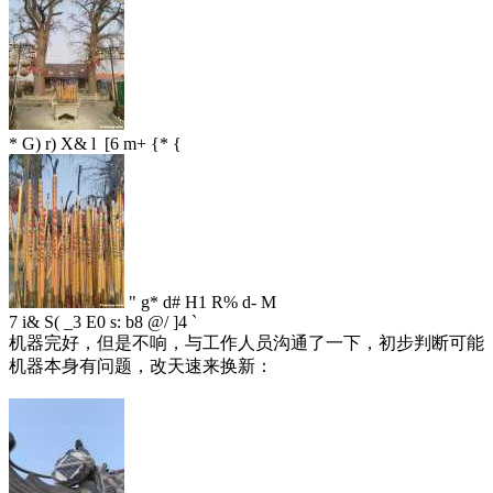
* G) r) X& l [6 m+ {* {
" g* d# H1 R% d- M
7 i& S( _3 E0 s: b8 @/ ]4 `
机器完好，但是不响，与工作人员沟通了一下，初步判断可能
机器本身有问题，改天速来换新：