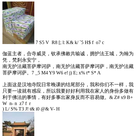
7 S5 V R8 [; l: K& k/ `5 H$ f o7 c
伽蓝主者，合寺威灵，钦承佛敕共输诚，拥护法王城，为翰为
凭，梵刹永安宁，
南无护法藏菩萨摩诃萨，南无护法藏菩萨摩诃萨，南无护法藏
菩萨摩诃萨。
7 _5 M4 Y9 W6 e! j) E; x% t* S* A
上面这是汉地寺院日常晚课的结尾部分，我和你们不一样，我
只要一读就有感应，所以我要好好利用我在家人的身份多做有
利于佛法的事情，有好多事出家身反而不容易做。
& Z# x9 B+
W n- n z7 f r
) L/ S% T3 J! t& i0 @& V- H