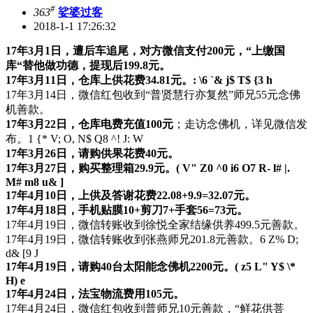
#
363
娑婆过客
2018-1-1 17:26:32
17年3月1日，遭后车追尾，对方微信支付200元，“上缴国
库“替他做功德，提现后199.8元。
17年3月11日，仓库上供花费34.81元。
: \6 `& j$ T$ {3 h
17年3月14日，微信红包收到“普贤慧行亦复然”师兄55元念佛
机善款。
17年3月22日，仓库电费充值100元
；走访念佛机，详见微信发
布。
1 {* V; O, N$ Q8 ^! J: W
17年3月26日，请购供果花费40元。
17年3月27日，购买整理箱29.9元。
( V" Z0 ^0 i6 O7 R- l# |.
M# m8 u& ]
17年4月10日，上供及答谢花费22.08+9.9=32.07元。
17年4月18日，手机贴膜10+剪刀7+手套56=73元。
17年4月19日，微信转账收到徐悦全家结缘供养499.5元善款。
17年4月19日，微信转账收到张燕师兄201.8元善款。
6 Z% D;
d& [9 J
17年4月19日，请购40台太阳能念佛机2200元。
( z5 L" Y$ \*
H) e
17年4月24日，法宝物流费用105元。
17年4月24日，微信红包收到普师兄10元善款，“鲜花供菩