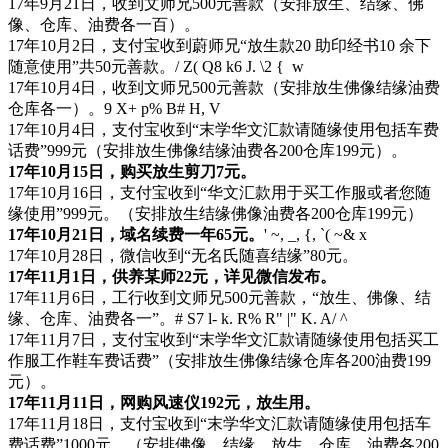
17年9月21日，收到文师兄500元善款（安排放生、结缘、佛
像、仓库、油费各一百）。
17年10月2日，支付宝收到蔚师兄“放生款20 助印经书10 余下
随意使用”共50元善款。
/ Z( Q8 k6 J. \2 { w
17年10月4日，收到文师兄500元善款（安排放生佛像结缘油费
仓库各一）。
9 X+ p% B# H, V
17年10月4日，支付宝收到“末学华文汇款请随缘使用包括车费
话费”999元（安排放生佛像结缘油费各200仓库199元）。
17年10月15日，购买放生剪刀7元。
17年10月16日，支付宝收到“华文汇款用于买工作服或者您随
缘使用”999元。（安排放生结缘佛像油费各200仓库199元）
17年10月21日，域名续费一年65元。
' ~, _, {, `( ~& x
17年10月28日，微信收到“无名氏随喜结缘”80元。
17年11月1日，供养某师22元，详见微信发布。
17年11月6日，工行收到文师兄500元善款，“放生、佛像、结
缘、仓库、油费各一”。
# S7 l- k. R% R" |" K. A/ ^
17年11月7日，支付宝收到“末学华文汇款请随缘使用包括买工
作服工作鞋车费话费”（安排放生佛像结缘仓库各200油费199
元）。
17年11月11日，网购风速仪192元，放生用。
17年11月18日，支付宝收到“末学华文汇款请随缘使用包括车
费话费”1000元。（安排佛像、结缘、放生、仓库、油费各200