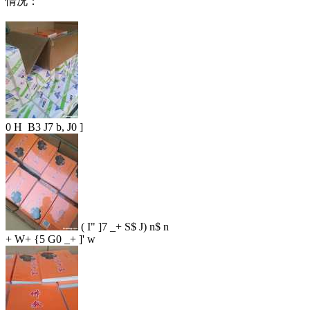
情况：
0 H B3 J7 b, J0 ]
( I" ]7 _+ S$ J) n$ n
+ W+ {5 G0 _+ ]' w