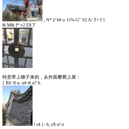
, N* j! b# o G% G" S2 A/ T+ l' l
& M& I* v2 E8 T
特意带上梯子来的，从外面攀爬上屋：
1 R6 \9 u- u# i6 n7 h
! s4 {- h, y$ o! o