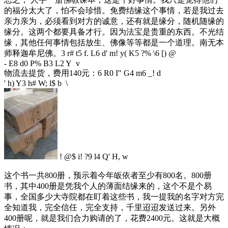
的福分太大了，怕不会珍惜。免费结缘这个事情，若是我过去
亲力亲为，必须看到对方的诚意，还有就是缘分，随机随缘的
缘分。这两个都要具备才行。因为法宝是贵重的东西。不光结
缘，其他任何事情包括放生、佛像等等都是一个道理。南无本
师释迦牟尼佛。
3 r# t5 f. L6 d' m! y( K5 ?% \6 [) @
- E8 d0 P% B3 L2 Y v
物流去提货，费用140元：
6 R0 I" G4 m6 _! d
' h) Y3 h# W; l$ b \
! @$ i! ?9 l4 Q' H, w
这个书一共800册，预示着今年皈依者至少有800名。800册
书，其中400册是凭我个人的薄面结缘来的，这个不是个易
事，全国多少大寺院都在盯着这些书，我一提我的名字对方完
全知道我，完全信任，完全支持，千里迢迢发送过来。另外
400册呢，就是我们合力购请的了，花费2400元。这就是大概