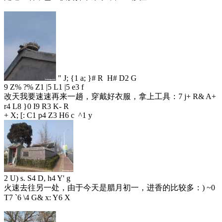
" J; {1 a; }# R H# D2 G
9 Z% ?% Z1 |5 L1 |5 e3 f
改天我要速速再来一趟，穿戴好衣服，拿上工具：
7 j+ R& A+
r4 L8 }0 I9 R3 K- R
+ X; [: C1 p4 Z3 H6 c ^1 y
2 U) s. S4 D, h4 Y' g
火速去往另一处，由于今天是腊月初一，进香的比较多：
) ~0
T7 `6 \4 G& x: Y6 X