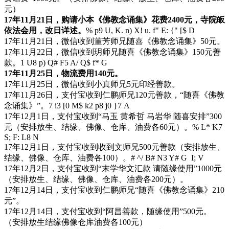
元）
17年11月21日，购请小本《佛教念诵集》花费2400元，寺院皈
依法会用，改日详述。
% p9 U, K. n) X! u. f" E: {" [$ D
17年11月21日，微信收到董芳师兄随喜《佛教念诵集》50元。
17年11月22日，微信收到玥师兄随喜《佛教念诵集》150元善
款。
1 U8 p) Q# F5 A/ Q$ f* G
17年11月25日，物流费用140元。
17年11月25日，微信收到小真师兄5元印经善款。
17年11月26日，支付宝收到仁鹏师兄120元善款，“随喜《佛教
念诵集》”。
7 i3 [0 M$ k2 p8 j0 }7 A
17年12月1日，支付宝收到“马玉 黄希哲 马岩华 随喜安排”300
元（安排放生、结缘、佛像、仓库、油费各60元）。
% L* K7
S; F: L8 N
17年12月1日，支付宝收到收到文师兄500元善款（安排放生、
结缘、佛像、仓库、油费各100）。
# ^/ B# N3 Y# G I; V
17年12月2日，支付宝收到“末学华文汇款 请随缘使用”1000元
（安排放生、结缘、佛像、仓库、油费各200元）。
17年12月14日，支付宝收到仁鹏师兄“随喜《佛教念诵集》210
元”。
17年12月14日，支付宝收到“阿昌善款，随缘使用”500元。
（安排放生结缘佛像仓库油费各100元）