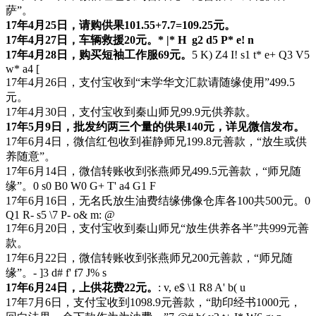
萨”。
17年4月25日，请购供果101.55+7.7=109.25元。
17年4月27日，车辆救援20元。
* |* H g2 d5 P* e! n
17年4月28日，购买短袖工作服69元。
5 K) Z4 I! s1 t* e+ Q3 V5
w* a4 [
17年4月26日，支付宝收到“末学华文汇款请随缘使用”499.5
元。
17年4月30日，支付宝收到秦山师兄99.9元供养款。
17年5月9日，批发约两三个量的供果140元，详见微信发布。
17年6月4日，微信红包收到崔静师兄199.8元善款，“放生或供
养随意”。
17年6月14日，微信转账收到张燕师兄499.5元善款，“师兄随
缘”。
0 s0 B0 W0 G+ T' a4 G1 F
17年6月16日，无名氏放生油费结缘佛像仓库各100共500元。
0
Q1 R- s5 \7 P- o& m: @
17年6月20日，支付宝收到秦山师兄“放生供养各半”共999元善
款。
17年6月22日，微信转账收到张燕师兄200元善款，“师兄随
缘”。
- ]3 d# f' f7 J% s
17年6月24日，上供花费22元。
: v, e$ \1 R8 A' b( u
17年7月6日，支付宝收到1098.9元善款，“助印经书1000元，