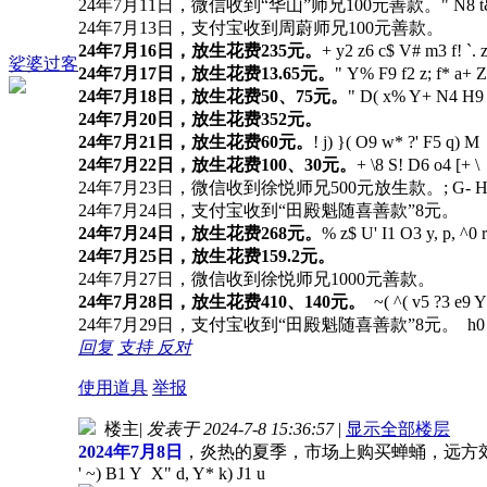
24年7月11日，微信收到“华山”师兄100元善款。
" N8 t
24年7月13日，支付宝收到周蔚师兄100元善款。
24年7月16日，放生花费235元。
+ y2 z6 c$ V# m3 f! `. 
娑婆过客
24年7月17日，放生花费13.65元。
" Y% F9 f2 z; f* a+ Z
24年7月18日，放生花费50、75元。
" D( x% Y+ N4 H9 j
24年7月20日，放生花费352元。
24年7月21日，放生花费60元。
! j) }( O9 w* ?' F5 q) M
24年7月22日，放生花费100、30元。
+ \8 S! D6 o4 [+ \
24年7月23日，微信收到徐悦师兄500元放生款。
; G- H
24年7月24日，支付宝收到“田殿魁随喜善款”8元。
24年7月24日，放生花费268元。
% z$ U' I1 O3 y, p, ^0 r
24年7月25日，放生花费159.2元。
24年7月27日，微信收到徐悦师兄1000元善款。
24年7月28日，放生花费410、140元。
~( ^( v5 ?3 e9 Y
24年7月29日，支付宝收到“田殿魁随喜善款”8元。
h0 
回复
支持
反对
使用道具
举报
楼主
|
发表于 2024-7-8 15:36:57
|
显示全部楼层
2024年7月8日
，炎热的夏季，市场上购买蝉蛹，远方
' ~) B1 Y X" d, Y* k) J1 u