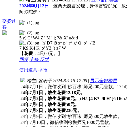
2024年8月12日
，这两天感冒发烧，身体昏昏沉沉，放
阿弥陀佛：
娑婆过
客
5 y) C/ W4 Z" M" j; ?& X' u& d
h' D7 j8 s* p" r* g/ Q; o' _/ B
7 K9 K4 K' o' Y3 `( z7 W
【
花费
：4只60元。】
回复
支持
反对
使用道具
举报
楼主
|
发表于 2024-8-4 15:17:05
|
显示全部楼层
24年7月1日，微信收到“妙百味”师兄200元善款。
' ?! 
24年7月1日，放生花费12.18元。
24年7月2日，放生花费50元。
) H5 }4 K* J0 H' ]6 O6 z
24年7月6日，放生花费50元。
24年7月8日，放生花费230元。
24年7月9日，微信收到“妙百味”师兄600元放生款。
24年7月10日，微信收到徐悦师兄1000元善款。