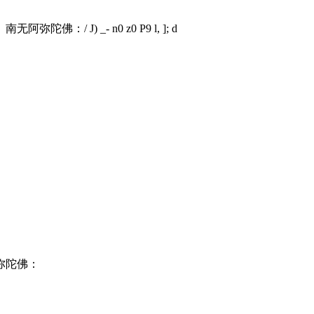
。南无阿弥陀佛：
/ J) _- n0 z0 P9 l, ]; d
弥陀佛：