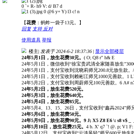
0 `+ R- h9 V: d/ B7 d
0 @6 y+ Y) l3 c! n
【
花费
：蚂蚱一袋子13元。】
回复
支持
反对
使用道具
举报
楼主
|
发表于 2024-6-2 18:37:36
|
显示全部楼层
24年5月1日，放生花费30元。
( O; Q8 r" h& E
24年5月1日，微信收到“徐宝贵武清全家随喜放生”300
24年5月1日，支付宝收到沈晓莉师兄200.8元放生款。
24年5月1日，支付宝收到赖彬江师兄1000元善款。
1 L
24年5月2日，支付宝收到周蔚师兄100元善款。
6 A# n7
24年5月2日，放生花费520元。
24年5月3日，放生花费640元。
24年5月4日，放生花费85元。
24年5月4、13、15、26日，支付宝收到“鑫芔2024”
24年5月6日，放生花费50元。
24年5月9日，放生花费90元。
9 J; X5 Z8 E6 \: s8 v$ _
24年5月10日，放生花费25元。
4 b. X' q7 `! @. p; V1 F
24年5月12日，支付宝收到“云淡风轻”师兄600元放生