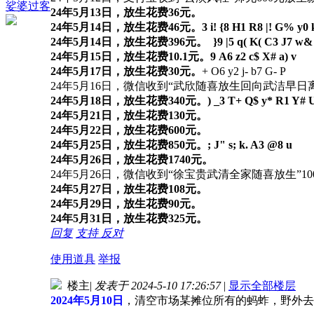
娑婆过客
24年5月13日，放生花费36元。
24年5月14日，放生花费46元。
3 i! {8 H1 R8 |! G% y0
24年5月14日，放生花费396元。
}9 |5 q( K( C3 J7 w&
24年5月15日，放生花费10.1元。
9 A6 z2 c$ X# a) v
24年5月17日，放生花费30元。
+ O6 y2 j- b7 G- P
24年5月16日，微信收到“武欣随喜放生回向武洁早日离
24年5月18日，放生花费340元。
) _3 T+ Q$ y* R1 Y# 
24年5月21日，放生花费130元。
24年5月22日，放生花费600元。
24年5月25日，放生花费850元。
; J" s; k. A3 @8 u
24年5月26日，放生花费1740元。
24年5月26日，微信收到“徐宝贵武清全家随喜放生”10
24年5月27日，放生花费108元。
24年5月29日，放生花费90元。
24年5月31日，放生花费325元。
回复
支持
反对
使用道具
举报
楼主
|
发表于 2024-5-10 17:26:57
|
显示全部楼层
2024年5月10日
，清空市场某摊位所有的蚂蚱，野外去