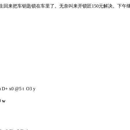
生回来把车钥匙锁在车里了。无奈叫来开锁匠150元解决。下午
d) D+ x0 @5 t O3 y
# w