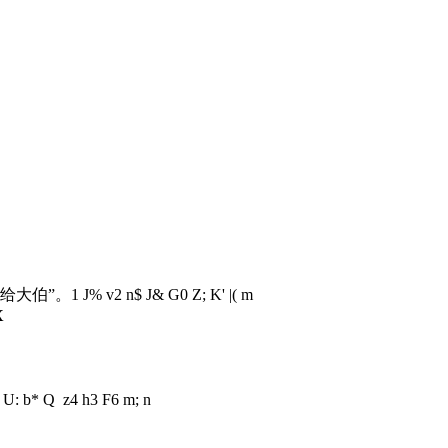
向给大伯”。
1 J% v2 n$ J& G0 Z; K' |( m
X
9 U: b* Q z4 h3 F6 m; n