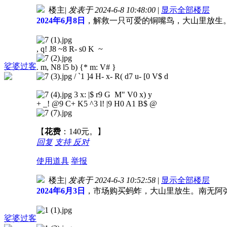
楼主
|
发表于 2024-6-8 10:48:00
|
显示全部楼层
2024年6月8日
，解救一只可爱的铜嘴鸟，大山里放生
, q! J8 ~8 R- s0 K ~
娑婆过客
. m, N8 l5 b) {* m: V# }
/ `1 ]4 H- x- R( d7 u- [0 V$ d
3 x: |$ r9 G M" V0 x) y
+ _! @9 C+ K5 ^3 l! |9 H0 A1 B$ @
【
花费
：140元。】
回复
支持
反对
使用道具
举报
楼主
|
发表于 2024-6-3 10:52:58
|
显示全部楼层
2024年6月3日
，市场购买蚂蚱，大山里放生。南无阿
娑婆过客