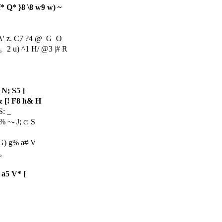
f* Q* }8 \8 w9 w) ~
A' z. C7 ?4 @ G O
元。
2 u) ^1 H/ @3 |# R
 N; S5 ]
& [! F8 h& H
S: _
 ~- J; c: S
G) g% a# V
元。
* a5 V* [