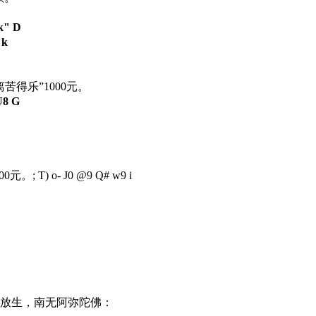
 k" D
 k
苦得乐”1000元。
U8 G
00元。
; T) o- J0 @9 Q# w9 i
放生，南无阿弥陀佛：