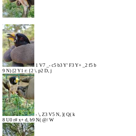
1 V7 _- c5 b3 Y' F3 Y+ _2 f5 b
9 N) [2 Y1 r: {2 \. p2 D, j
- \, Z3 V5 N, ]( Q( k
8 U0 r# x+ d, b9 N( @/ W