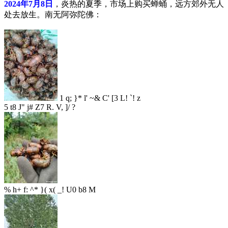
2024年7月8日
，炎热的夏季，市场上购买蝉蛹，远方郊外无人
处去放生。南无阿弥陀佛：
1 q; }* l' ~& C' [3 L! `! z
5 t8 J" j# Z7 R. V, ]/ ?
% h+ f: ^* }( x( _! U0 b8 M