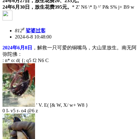
24年6月27日，放生花费20、233元。
24年6月30日，放生花费395元。
* Z' N6 \* I) ^' P& S% j+ B9 w
#
812
娑婆过客
2024-6-8 10:48:00
2024年6月8日
，解救一只可爱的铜嘴鸟，大山里放生。南无阿
弥陀佛：
: n* o: d( {; q5 f2 N6 C
' V. E( [& W, X/ w+ W8 }
0 I- v5 r- o4 @6 z