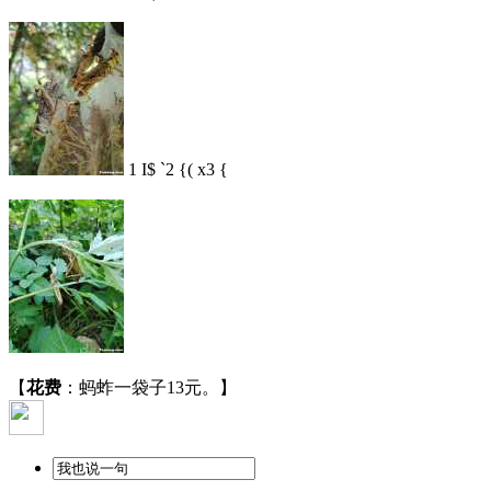
1 I$ `2 {( x3 {
【
花费
：蚂蚱一袋子13元。】