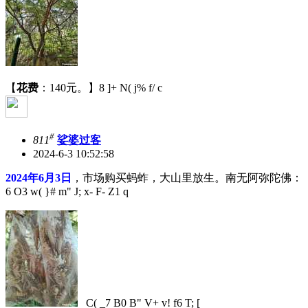
【
花费
：140元。】
8 ]+ N( j% f/ c
#
811
娑婆过客
2024-6-3 10:52:58
2024年6月3日
，市场购买蚂蚱，大山里放生。南无阿弥陀佛：
6 O3 w( }# m" J; x- F- Z1 q
C( _7 B0 B" V+ v! f6 T; [