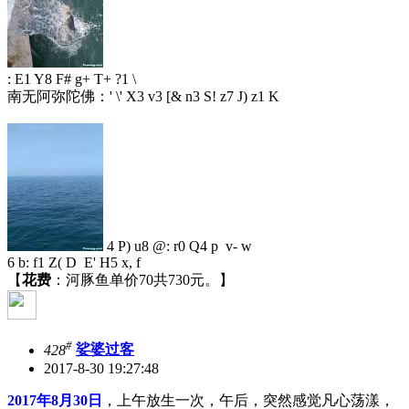
: E1 Y8 F# g+ T+ ?1 \
南无阿弥陀佛：
' \' X3 v3 [& n3 S! z7 J) z1 K
4 P) u8 @: r0 Q4 p v- w
6 b: f1 Z( D E' H5 x, f
【
花费
：河豚鱼单价70共730元。】
#
428
娑婆过客
2017-8-30 19:27:48
2017年8月30日
，上午放生一次，午后，突然感觉凡心荡漾，