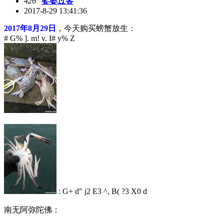
426
娑婆过客
2017-8-29 13:41:36
2017年8月29日
，今天购买螃蟹放生：
# G% ]. m! v. I# y% Z
: G+ d" j2 E3 ^, B( ?3 X0 d
南无阿弥陀佛：