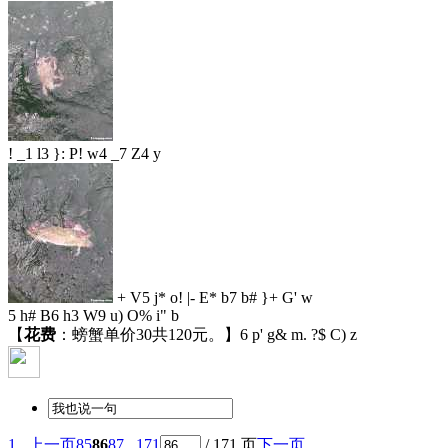
! _1 l3 }: P! w4 _7 Z4 y
+ V5 j* o! |- E* b7 b# }+ G' w
5 h# B6 h3 W9 u) O% i" b
【
花费
：螃蟹单价30共120元。】
6 p' g& m. ?$ C) z
1 ..
上一页
85
86
87
.. 171
/ 171 页
下一页