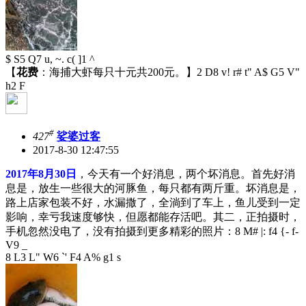
$ S5 Q7 u, ~. c( ]1 ^
【
花费
：海捕大虾每只十元共200元。】
2 D8 v! r# t" A$ G5 V"
h2 F
#
427
娑婆过客
2017-8-30 12:47:55
2017年8月30日
，今天有一个好消息，两个坏消息。首先好消
息是，放生一些很大的河豚鱼，每只都有两斤重。坏消息是，
路上店家包装不好，水漏撒了，全淌到了车上，鱼儿受到一定
影响，幸亏我速度够快，但愿都能存活吧。其二，正拍摄时，
手机忽然没电了，没有拍摄到更多精彩的照片：
8 M# |: f4 {- f-
V9 _
8 L3 L" W6 `' F4 A% g1 s