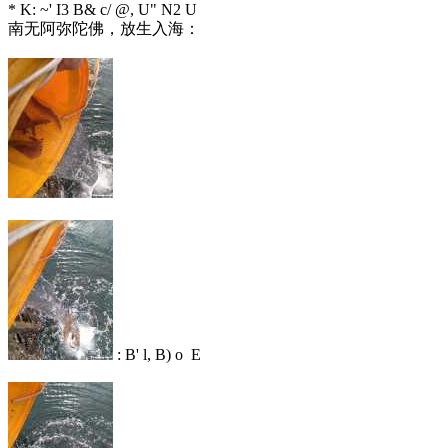
* K: ~' I3 B& c/ @, U" N2 U
南无阿弥陀佛，放生入海：
: B' l, B) o E