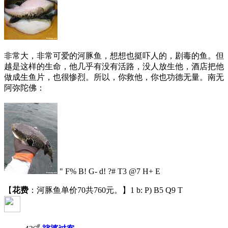
非常大，非常可爱的河豚鱼，想想也挺吓人的，剧毒的鱼。但
越是这样的生命，他几乎有没有活路，没人放生他，酒店把他
做成生鱼片，也很惨烈。所以，你救他，你也功德无量。南无
阿弥陀佛：
" F% B! G- d! ?# T3 @7 H+ E
【
花费
：河豚鱼单价70共760元。】
1 b: P) B5 Q9 T
#