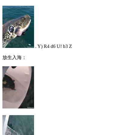
. Y) R4 d6 U! b3 Z
放生入海：