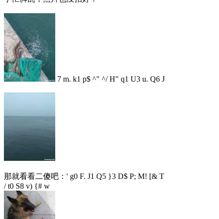
7 m. k1 p$ ^" ^/ H" q1 U3 u. Q6 J
那就看看二傻吧：
' g0 F. J1 Q5 }3 D$ P; M! [& T
/ t0 S8 v) {# w