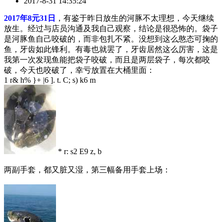
2017-8-31 14:35:24
2017年8元31日
，有鉴于昨日放生的河豚不太理想，今天继续
放生。经过与店员沟通及我自己观察，结论是很恐怖的。袋子
是河豚鱼自己咬破的，而非包扎不紧。没想到这么憨态可掬的
鱼，牙齿如此锋利。有毒也就罢了，牙齿居然这么厉害，这是
我第一次发现鱼能把袋子咬破，而且是两层袋子，每次都咬
破，今天也咬破了，幸亏放置在大桶里面：
1 r& h% }+ |6 ]. t. C; s) k6 m
* r: s2 E9 z, b
两副手套，都又脏又湿，第三幅备用手套上场：