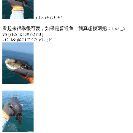
5 T3 r+ r: C+ \
看起来很乖很可爱，如果是普通鱼，我真想摸两把：
1 s7 _5
v$ |) E$ u: D# o2 n0 j
- O l& @# C" G7 v1 a; F