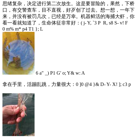
思绪复杂，决定进行第二次放生。这是要冒险的，果然，下桥
口，有交警查车，目不直视，好歹创了过去。想一想，一年下
来，并没有被罚几次，已经是万幸。机器鲜活的海捕大虾，你
看一看就知道了，生命体征非常好：
( j- Y, `3 P R, s8 S- v! F
0 m% m* p4 T1 }; L
6 a" _) P1 G' o; Y& w: A
拿在手里，活蹦乱跳，力量很大：
0 ]0 @4 }& D- Y- X! ]; c3 p