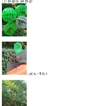
; {/ ]9 q0 h- a8 I$ @
; p( n, ~$ k; t