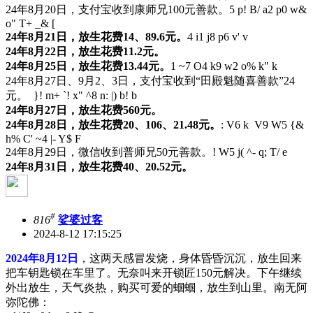
24年8月20日，支付宝收到康师兄100元善款。
5 p! B/ a2 p0 w&
o" T+ _& [
24年8月21日，放生花费14、89.6元。
4 i1 j8 p6 v' v
24年8月22日，放生花费11.2元。
24年8月25日，放生花费13.44元。
1 ~7 O4 k9 w2 o% k" k
24年8月27日、9月2、3日，支付宝收到“田殿魁随喜善款”24
元。
}! m+ `! x" ^8 n: |) b! b
24年8月27日，放生花费560元。
24年8月28日，放生花费20、106、21.48元。
: V6 k V9 W5 {&
h% C' ~4 |- Y$ F
24年8月29日，微信收到普师兄50元善款。
! W5 j( ^- q; T/ e
24年8月31日，放生花费40、20.52元。
#
816
娑婆过客
2024-8-12 17:15:25
2024年8月12日
，这两天感冒发烧，身体昏昏沉沉，放生回来
把车钥匙锁在车里了。无奈叫来开锁匠150元解决。下午继续
外出放生，天气炎热，购买可爱的蝈蝈，放生到山里。南无阿
弥陀佛：