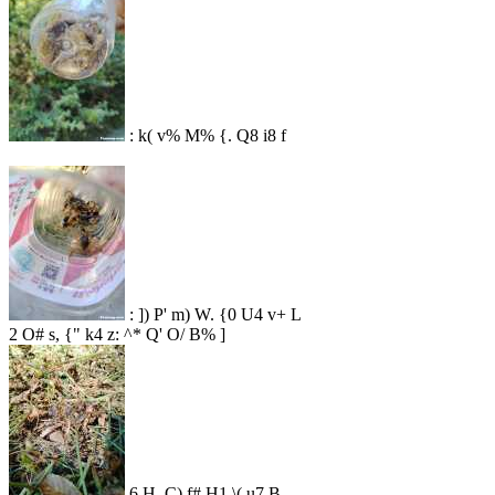
: k( v% M% {. Q8 i8 f
: ]) P' m) W. {0 U4 v+ L
2 O# s, {" k4 z: ^* Q' O/ B% ]
6 H, C) f# H1 \( u7 B