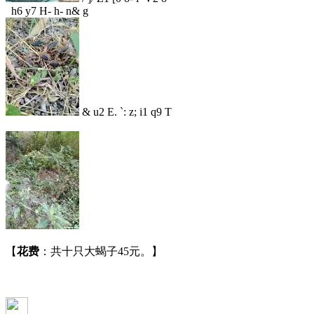
h6 y7 H- h- n& g
& u2 E. `: z; i1 q9 T
【
花费
：共十只大蝎子45元。】