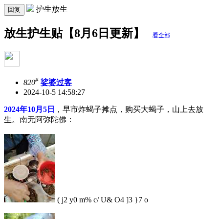
护生放生
回复
放生护生贴【8月6日更新】
看全部
#
820
娑婆过客
2024-10-5 14:58:27
2024年10月5日
，早市炸蝎子摊点，购买大蝎子，山上去放
生。南无阿弥陀佛：
( j2 y0 m% c/ U& O4 ]3 }7 o