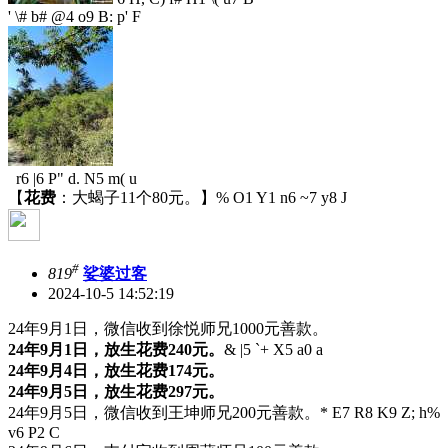
' \# b# @4 o9 B: p' F
r6 |6 P" d. N5 m( u
【
花费
：大蝎子11个80元。】
% O1 Y1 n6 ~7 y8 J
#
819
娑婆过客
2024-10-5 14:52:19
24年9月1日，微信收到徐悦师兄1000元善款。
24年9月1日，放生花费240元。
& |5 `+ X5 a0 a
24年9月4日，放生花费174元。
24年9月5日，放生花费297元。
24年9月5日，微信收到王坤师兄200元善款。
* E7 R8 K9 Z; h%
v6 P2 C