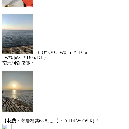
1 }, Q" Q/ C; W0 m Y: D- u
: W% @3 s* D0 i, D1 }
南无阿弥陀佛：
【
花费
：寄居蟹共68.8元。】
: D. H4 W: O$ X( F