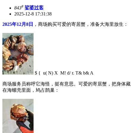
#
843
娑婆过客
2025-12-8 17:31:38
2025年12月8日
，商场购买可爱的寄居蟹，准备大海里放生：
$ { u( N) X M! d/ r. T& b& A
商场服务员称呼它海怪，挺有意思。可爱的寄居蟹，把身体藏
在海螺壳里面，鸠占鹊巢：