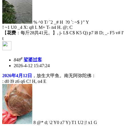
% ^0 T/ `2 _# H ?0 `: ~$ }" Y
! ~1 U0 _4 X: q8 I. M+ T- n4 H. @; C
【
花费
：每斤28共41元。】
, j- L$ C$ K5 Q) p7 l8 D; _- F5 v# I'
t
#
848
娑婆过客
2026-4-12 15:47:24
2026年4月12日
，放生大甲鱼。南无阿弥陀佛：
: d0 I9 z6 q6 C! H, o4 E
8 @* d; \2 Y0 z7 Y) T1 U2 |! x1 G