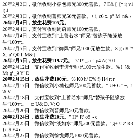
26年2月2日，微信收到小糖包师兄300元善款。
7 E& [ [* i) v1
l) J
26年2月3日，微信收到普师兄50元善款。
+ i, c6 x. p" M n& \
26年2月4日，放生花费105元。
26年2月4日，支付宝收到周蔚师兄100元善款。
26年2月4日，支付宝收到“上善若水”师兄“替孩子随缘放
生”100元。
26年2月5日，支付宝收到“御风”师兄1000元放生款。
8 ]( d# `*
X, u' Q0 I. M& |
26年2月5日，放生花费119.7元。
?/ I* _- c" p4 A( ?0 l
26年2月12日，支付宝收到李进华师兄100元放生款。
% l ]&
M( g' _9 Y' D
26年2月15日，放生花费100元。
% K0 h/ E% f) H4 r; r
26年2月17日，微信收到小糖包师兄500元善款。
" U+ G" ~; |!
\6 V
26年2月18日，支付宝收到“上善若水”师兄“替孩子随缘放
生”100元。
+ c; U& D. V: Q
26年2月20日，微信收到普师兄50元善款。
26年2月24日，放生花费20元。
" H* R' o5 |- c
26年2月25日，微信收到“淡如水”师兄200元善款。
' g+ \! z' R3
{/ j$ E4 e
26年2月27日，微信收到徐悦师兄1000元善款。