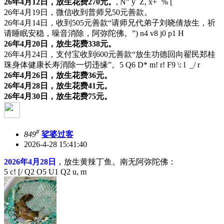
26年4月12日，放生花费270元。
, N" y Z, x+ `% [
26年4月19日，微信收到普师兄50元善款。
26年4月14日，收到505元善款“请师兄代弟子刘晓倩放生，祈
请睡眠安稳，噪音消除，阿弥陀佛。”
) n4 v8 j0 p1 H
26年4月20日，放生花费338元。
26年4月24日，支付宝收到600元善款“放生功德回向翟民郑桂
珠身体健康长寿消除一切违缘”。
5 Q6 D* m! r! F9 \: l _/ r
26年4月26日，放生花费36元。
26年4月28日，放生花费41元。
26年4月30日，放生花费75元。
#
849
娑婆过客
2026-4-28 15:41:40
2026年4月28日
，放生黄辣丁鱼。南无阿弥陀佛：
5 c! [/ Q2 O5 U1 Q2 u, m