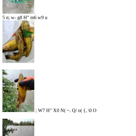
5 n; w- g8 H" m6 w9 u
; W7 H" X0 N( ~. Q/ o( {, \0 O