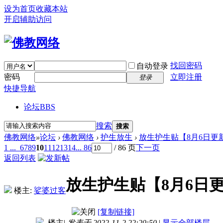
设为首页
收藏本站
开启辅助访问
找回密码
自动登录
密码
立即注册
登录
快捷导航
论坛
BBS
搜索
搜索
佛教网络
»
论坛
›
佛教网络
›
护生放生
›
放生护生贴【8月6日更
1 ...
6
7
8
9
10
11
12
13
14
... 86
/ 86 页
下一页
返回列表
放生护生贴【8月6日
楼主:
娑婆过客
[复制链接]
楼主
|
发表于 2022-11-2 22:20:50
|
显示全部楼层