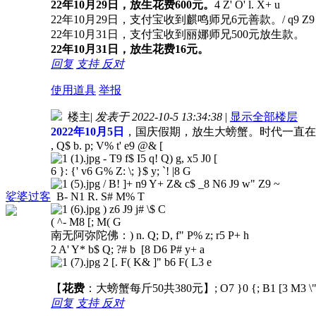
22年10月29日，放生花费600元。
4 Z' O' l. X+ u
22年10月29日，支付宝收到麒鸣师兄6元善款。
/ q9 Z
22年10月31日，支付宝收到丽娜师兄500元放生款。
22年10月31日，放生花费16元。
回复
支持
反对
使用道具
举报
楼主
|
发表于 2022-10-5 13:34:38
|
显示全部楼层
2022年10月5日
，国庆假期，放生大螃蟹。时代一直在
, Q$ b. p; V% t' e9 @& [
- T9 f$ I5 q! Q) g, x5 J0 [
6 }: {' v6 G% Z: \; }$ y; `! |8 G
/ B! ]+ n9 Y+ Z& c$ _8 N6 J9 w" Z9 ~
娑婆过客
B- N1 R. S# M% T
) z6 J9 j# \$ C
( ^- M8 [; M( G
南无阿弥陀佛：
) n. Q; D, f" P% z; r5 P+ h
2 A' Y* b$ Q; ?# b [8 D6 P# y+ a
2 [. F( K& ]" b6 F( L3 e
【
花费
：大螃蟹每斤50共380元】
; O7 }0 {; B1 [3 M3 \"
回复
支持
反对