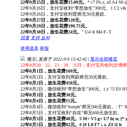
22年9月25日，放生花费15.09元。
* c7 I% z, z0 A4 S8 
22年9月26日，支付宝收到“李想放生”300元。
1 C2 v& 
22年9月26日，支付宝收到普师兄50元善款。
22年9月27日，放生花费120元。
22年9月29日，放生花费199.75元。
22年9月30日，放生花费24元。
" U4 \6 M4 F- T
回复
支持
反对
使用道具
举报
楼主
|
发表于 2022-9-9 13:42:42
|
显示全部楼层
22年8月20、22、23、29、31日，支付宝共收到文增
22年8月1日，放生花费169元。
22年8月2日，支付宝收到周蔚师兄50元善款。
22年8月2日，放生花费450元。
22年8月2日，微信收到“李想放生”300元。
( y' ?2 E0 H!
22年8月3日，放生花费30元。
22年8月4日，放生花费15元。
22年8月4日，微信收到“Joseph”师兄500元善款。
: T" X
22年8月5日，支付宝收到“自在”师兄600元放生款。
22年8月5日，放生花费40元。
5 M+ V5 g+ U7 h( n; [* 
22年8月5日，放生花费82元。
# }# L0 F7 \. s. Z# i1 h