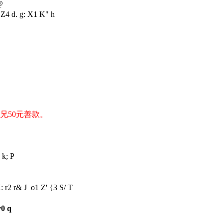
@
Z4 d. g: X1 K" h
师兄50元善款。
 k; P
: r2 r& J o1 Z' {3 S/ T
y0 q