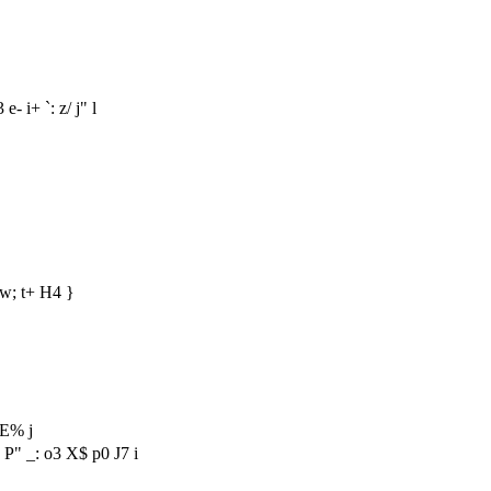
e- i+ `: z/ j" l
 w; t+ H4 }
 E% j
 P" _: o3 X$ p0 J7 i