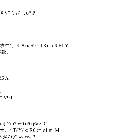
y# V" `. s7 _, o* P
。
喜放生”。
9 i8 o/ S9 I. h3 q. n$ E1 Y
善款。
 d6 A
款。
@" V9 I
 m( ^) a* w6 o9 q% z: C
0元。
4 T/ Y/ k; R6 c* v1 m: M
5 @7 Q" w/ W# ?