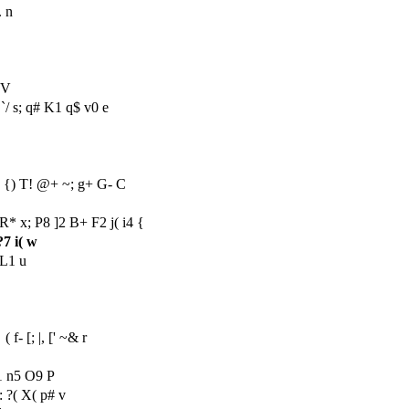
. n
 V
`/ s; q# K1 q$ v0 e
; {) T! @+ ~; g+ G- C
 R* x; P8 ]2 B+ F2 j( i4 {
7 i( w
 L1 u
。
( f- [; |, [' ~& r
g1 n5 O9 P
x: ?( X( p# v