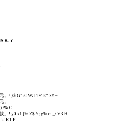
$ K- ?
。
6元。
/ }$ G" s! W: l4 v' E" x# ~
0元。
) \% C
生款。
! y0 x1 [% Z$ Y; g% e: _/ V3 H
s: k' K1 F