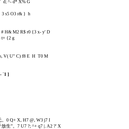
 ` d; ^- d* X% G
。
3 s5 O3 r& } h
。
# H& M2 R$ r0 {3 x- y' D
 t+ {2 g
o, V( U" C) f8 E H T0 M
 `1 ]
元。
0 Q+ X, H7 @, W3 j7 I
于放生”。
7 U7 ?; ^+ q7 |. A2 ?' X