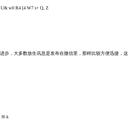
9 U& w0 R4 [4 W7 s+ Q, Z
进步，大多数放生讯息是发布在微信里，那样比较方便迅捷，这里主
 f6 k