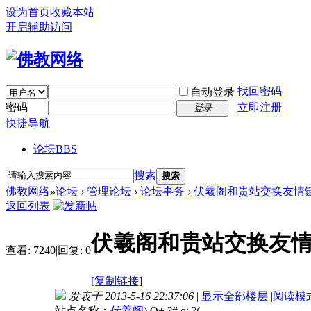
设为首页
收藏本站
开启辅助访问
找回密码
自动登录
密码
立即注册
登录
快捷导航
论坛
BBS
搜索
搜索
佛教网络
»
论坛
›
管理论坛
›
论坛事务
›
伏羲阁和贵站交换友情
返回列表
伏羲阁和贵站交换友
查看:
7240
|
回复:
0
[复制链接]
发表于 2013-5-16 22:37:06
|
显示全部楼层
|
阅读模
站点名称：
伏羲阁
) Q+ ?# q; ?( _