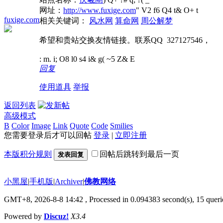
网址：
http://www.fuxige.com
" V2 f6 Q4 t& O+ t
fuxige.com
相关关键词：
风水网
算命网
周公解梦
希望和贵站交换友情链接。联系QQ 327127546，
: m. i; O8 l0 s4 i& g( ~5 Z& E
回复
使用道具
举报
返回列表
高级模式
B
Color
Image
Link
Quote
Code
Smilies
您需要登录后才可以回帖
登录
|
立即注册
本版积分规则
回帖后跳转到最后一页
发表回复
小黑屋
|
手机版
|
Archiver
|
佛教网络
GMT+8, 2026-8-8 14:42
, Processed in 0.094383 second(s), 15 querie
Powered by
Discuz!
X3.4