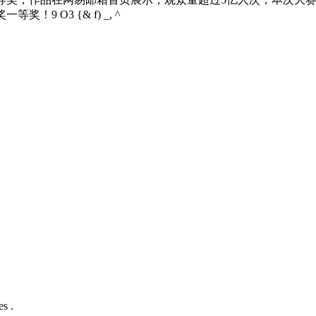
奖一等奖！
9 O3 {& f) _, ^
s .