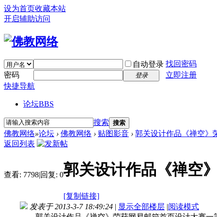
设为首页
收藏本站
开启辅助访问
找回密码
自动登录
密码
立即注册
登录
快捷导航
论坛
BBS
搜索
搜索
佛教网络
»
论坛
›
佛教网络
›
贴图影音
›
郭关设计作品《禅空》
返回列表
郭关设计作品《禅空
查看:
7798
|
回复:
0
[复制链接]
发表于 2013-3-7 18:49:24
|
显示全部楼层
|
阅读模式
郭关设计作品《禅空》荣获网易邮箱首页设计大赛一等