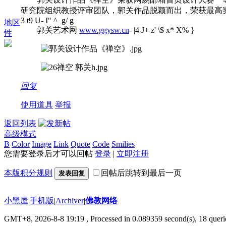
研究院组织教授评审团队，郭关作品脱颖而出，荣获最高
3 t9 U- I" ^ g/ g
地区
郭关艺术网
www.ggysw.cn
- |4 J+ z' \$ x* X% }
性
回复
使用道具
举报
返回列表
高级模式
B
Color
Image
Link
Quote
Code
Smilies
您需要登录后才可以回帖
登录
|
立即注册
本版积分规则
回帖后跳转到最后一页
发表回复
小黑屋
|
手机版
|
Archiver
|
佛教网络
GMT+8, 2026-8-8 19:19
, Processed in 0.089359 second(s), 18 querie