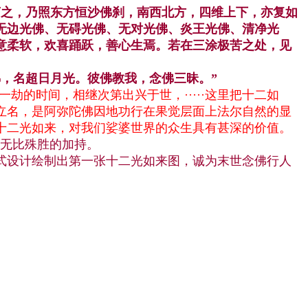
言之，乃照东方恒沙佛刹，南西北方，四维上下，亦复如
无边光佛、无碍光佛、无对光佛、炎王光佛、清净光
意柔软，欢喜踊跃，善心生焉。若在三涂极苦之处，见
，名超日月光。彼佛教我，念佛三昧。”
一劫的时间，相继次第出兴于世，·····这里把十二如
立名，是阿弥陀佛因地功行在果觉层面上法尔自然的显
十二光如来，对我们娑婆世界的众生具有甚深的价值。
有无比殊胜的加持。
式设计绘制出第一张十二光如来图，诚为末世念佛行人