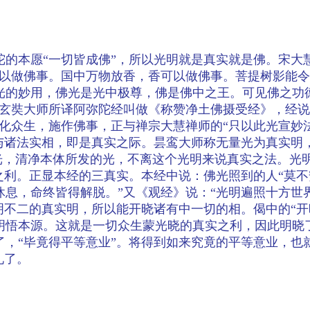
的本愿“一切皆成佛”，所以光明就是真实就是佛。宋大
可以做佛事。国中万物放香，香可以做佛事。菩提树影能
光的妙用，佛光是光中极尊，佛是佛中之王。可见佛之功
玄奘大师所译阿弥陀经叫做《称赞净土佛摄受经》，经说：
化众生，施作佛事，正与禅宗大慧禅师的“只以此光宣妙法
如与诸法实相，即是真实之际。昙鸾大师称无量光为真实明
佛光，清净本体所发的光，不离这个光明来说真实之法。
之利。正显本经的三真实。本经中说：佛光照到的人“莫不
息，命终皆得解脱。”又《观经》说：“光明遍照十方世
明不二的真实明，所以能开晓诸有中一切的相。偈中的“
明悟本源。这就是一切众生蒙光晓的真实之利，因此明晓
了，“毕竟得平等意业”。将得到如来究竟的平等意业，也
礼了。