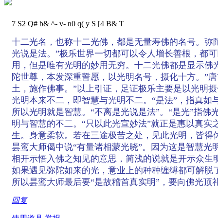
7 S2 Q# b& ^- v- n0 q( y S [4 B& T
十二光名，也称十二光佛，都是无量寿佛的名号。弥陀
光说是法。”极乐世界一切都可以令人增长善根，都
用，但是唯有光明的妙用无穷。十二光佛都是显示佛
陀世尊，本发深重誓愿，以光明名号，摄化十方。”唐
土，施作佛事。”以上引证，足证极乐主要是以光明摄
光明本来不二，即智慧与光明不二。“是法”，指真
所以光明就是智慧。“不离是光说是法”。“是光”指
明与智慧的不二。“只以此光宣妙法”就正是惠以真实
生。身意柔软。若在三途极苦之处，见此光明，皆得休
昙鸾大师偈中说“有量诸相蒙光晓”。因为这是智慧光
相开示悟入佛之知见的意思，简浅的说就是开示众生
如果遇见弥陀如来的光，意业上的种种缠缚都可解脱
所以昙鸾大师最后要“是故稽首真实明”，要向佛光顶
回复