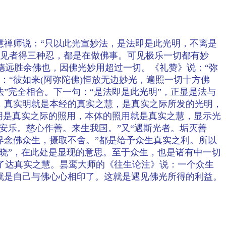
慧禅师说：“只以此光宣妙法，是法即是此光明，不离是
令见者得三种忍，都是在做佛事。可见极乐一切都有妙
德远胜余佛也，因佛光妙用超过一切。《礼赞》说：“弥
“彼如来(阿弥陀佛)恒放无边妙光，遍照一切十方佛
”完全相合。下一句：“是法即是此光明”，正显是法与
，真实明就是本经的真实之慧，是真实之际所发的光明，
光明是真实之际的照用，本体的照用就是真实之慧，显示光
安乐。慈心作善。来生我国。”又“遇斯光者。垢灭善
界念佛众生，摄取不舍。”都是给予众生真实之利。所以
开晓”，在此处是显现的意思。至于众生，也是诸有中一切
了达真实之慧。昙鸾大师的《往生论注》说：一个众生
就是自己与佛心心相印了。这就是遇见佛光所得的利益。