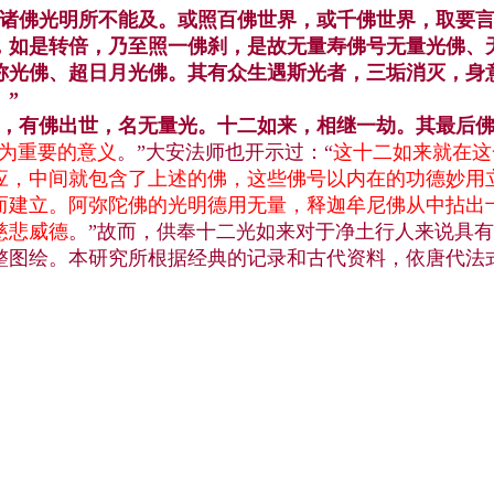
，诸佛光明所不能及。或照百佛世界，或千佛世界，取要
，如是转倍，乃至照一佛刹，是故无量寿佛号无量光佛、
称光佛、超
日月光佛。其有众生遇斯光者，三垢消灭，身
”
劫，有佛出世，名无量光。十二如来，相继一劫。其最后佛
为重要的意义
。”大安法师也开示过：“
这十二如来就在这
应，中间就包含了上述的佛，这些佛号以内在的功德妙用
而建立。阿弥陀佛的光明德用无量，释迦牟尼佛从中拈出
慈悲威德
。”故而，供奉十二光如来对于净土行人来说具
整图绘。本研究所根据经典的记录和古代资料，依唐代法