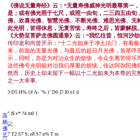
《佛说无量寿经》云：“无量寿佛威神光明最尊第一
是；或有佛光照于七尺，或照
一由旬，二三四五由旬
佛、欢喜光佛、智慧光佛、不断光佛、难思光佛、无
此光明，皆得休息，无复苦恼，寿终之后，皆蒙解脱。
《大势至菩萨念佛圆通章》云：“我忆往昔，恒河沙
传印老和尚曾开示：“
十二光如来于净土法门，有着极
来，前面的无量光佛，与最后的超日月光佛，首尾呼
示，同时，亦是为对治众生的烦恼，令众生离苦得乐
这些佛号光明能对治我们厚重的烦恼，传达阿弥陀佛
然而，历史上却未留下一幅以十二光如来为本尊的完
之一大幸事
。
3 D5 H% {# A- `% }' D0 ]7 I0 n1 d
" |$ v* ?4 m0 {
东
林
佛
7 T2 S7 S; z8 S7 u% T m
艺