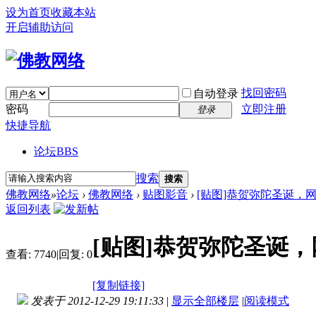
设为首页
收藏本站
开启辅助访问
找回密码
自动登录
密码
立即注册
登录
快捷导航
论坛
BBS
搜索
搜索
佛教网络
»
论坛
›
佛教网络
›
贴图影音
›
[贴图]恭贺弥陀圣诞，
返回列表
[贴图]恭贺弥陀圣诞
查看:
7740
|
回复:
0
[复制链接]
发表于 2012-12-29 19:11:33
|
显示全部楼层
|
阅读模式