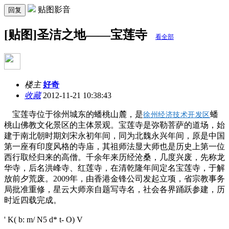
贴图影音
回复
[贴图]圣洁之地——宝莲寺
看全部
楼主
好奇
收藏
2012-11-21 10:38:43
宝莲寺位于徐州城东的蟠桃山麓，是
蟠
徐州经济技术开发区
桃山佛教文化景区的主体景观。宝莲寺是弥勒菩萨的道场，始
建于南北朝时期刘宋永初年间，同为北魏永兴年间，原是中国
第一座有印度风格的寺庙，其祖师法显大师也是历史上第一位
西行取经归来的高僧。千余年来历经沧桑，几度兴废，先称龙
华寺，后名洪峰寺、红莲寺，在清乾隆年间定名宝莲寺，于解
放前夕荒废。
2009
年，由香港金锋公司发起立项，省宗教事务
局批准重修，星云大师亲自题写寺名，社会各界踊跃参建，历
时近四载完成。
' K( b: m/ N5 d* t- O) V