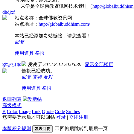
末学是全球佛教资讯网技术管理（
http://globalbuddhism
dhdjxf
站点名称：全球佛教资讯网
站点地址：
http://globalbuddhism.com/
本站已经添加贵站链接，请您查看！
回复
使用道具
举报
发表于 2012-8-12 20:05:39
|
显示全部楼层
娑婆过客
链接已经成功。
回复
支持
反对
使用道具
举报
返回列表
高级模式
B
Color
Image
Link
Quote
Code
Smilies
您需要登录后才可以回帖
登录
|
立即注册
本版积分规则
回帖后跳转到最后一页
发表回复