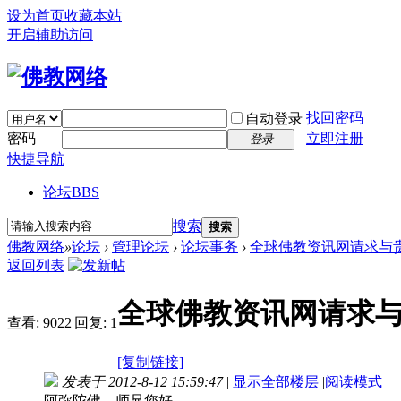
设为首页
收藏本站
开启辅助访问
找回密码
自动登录
密码
立即注册
登录
快捷导航
论坛
BBS
搜索
搜索
佛教网络
»
论坛
›
管理论坛
›
论坛事务
›
全球佛教资讯网请求与
返回列表
全球佛教资讯网请求
查看:
9022
|
回复:
1
[复制链接]
发表于 2012-8-12 15:59:47
|
显示全部楼层
|
阅读模式
阿弥陀佛，师兄您好。