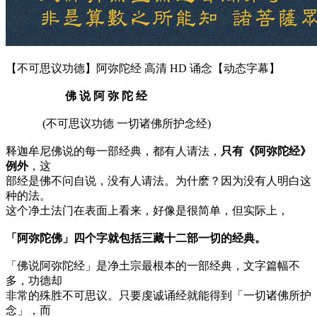
【不可思议功德】阿弥陀经 高清 HD 诵念【动态字幕】
佛 说 阿 弥 陀 经
(不可思议功德 一切诸佛所护念经)
释迦牟尼佛说的每一部经典，都有人请法，
只有《阿弥陀经》
例外
，这
部经是佛不问自说，没有人请法。为什麽？因为没有人明白这
种的法。
这个净土法门在表面上看来，好像是很简单，但实际上，
「阿弥陀佛」四个字就包括三藏十二部一切的经典。
「佛说阿弥陀经」是净土宗最根本的一部经典，文字篇幅不
多，功德却
非常的殊胜不可思议。只要虔诚诵经就能得到「一切诸佛所护
念」，而