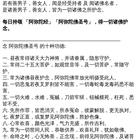
若有善男子，善女人，闻是经受持者 及 闻诸佛名者，
是诸善男子，善女人，皆为一切诸佛之所护念。
每日持颂 「阿弥陀经」「阿弥陀佛圣号」，得一切诸佛护
念。
----------------------------------------------------------------------------
念 阿弥陀佛圣号 的十种功德:
一. 昼夜常得诸天大力神将，并请眷属，隐形守护。
二. 常得二十五大菩萨，如观世音等，及一切菩萨，常随守
护。
三. 常为诸佛昼夜护念，阿弥陀佛常放光明摄受此人。
四. 一切恶鬼若夜叉罗刹皆不能害，一切毒蛇毒龙毒药悉不能
害。
五. 一切火难，水难，冤贼，刀箭牢狱，钮械横死，枉死，悉
皆不受。
六. 先所作罪，皆悉消灭，所杀冤命，彼蒙解脱，更无执对。
七. 夜梦正直，或复梦见阿弥陀佛，胜妙色像。
八. 心常欢喜，颜色光泽，气力充盛，所作吉利。
九. 常为一切世间人民，恭敬供养，欢喜礼拜，犹如敬佛。
十. 命终之时，心无怖畏，正念现，前得见阿弥陀佛，及诸菩