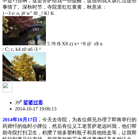
不是巧合啊，这是菩萨给我一些提醒，这说明我又该忙活这些
事情了。深秋时节，寺院里红红黄黄，秋意浓：
) ~3 e: o, j# w" f8 _! K! K
5 ?8 t$ X8 z) x+ ^8 @ z$ u
: C; c, k4 z0 u6 \3 ^
#
39
娑婆过客
2014-10-17 19:06:13
2014年10月17日
，今天去寺院，为各位师兄办理了即将举行的
药师忏的临时小牌位，然后有位义工老菩萨老远叫我，他们帮
助寺院打扫卫生，积攒了很多塑料瓶子和其他纸盒等，让我帮