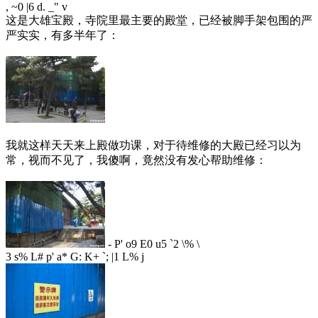
, ~0 |6 d. _" v
这是大雄宝殿，寺院里最主要的殿堂，已经被脚手架包围的严
严实实，有多半年了：
我就这样天天来上殿做功课，对于待维修的大殿已经习以为
常，视而不见了，我傻啊，竟然没有发心帮助维修：
- P' o9 E0 u5 `2 \% \
3 s% L# p' a* G: K+ `; |1 L% j