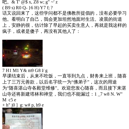
吧。
& T' @$ x, Z8 w; g" ~' z
( B9 s) R0 Q- }6 H) Y7 f; ?
话又说回来了，这些学问都不是佛教所提倡的，没有必要学习
他。看明白了自己，我会更加坦然地面对生活。凌晨的街道
上，安静的很，估计除了早起的买卖生意人，再就是我这样的
疯子，或者是傻子，再没有其他人了：
7 H1 M1 Y& m9 G8 l/ g
早课结束后，从来不吃饭，一直等到九点，财务来上班，随喜
上了三万元善款，以后名字统一为“佛弟子”，这次的用途
为“随喜湛山寺各殿堂维修”。欢迎您发心随喜，而且接下来湛
山寺还将新建塔林和禅堂，我们也不能漏过：
1 _7 w8 N. W"
M c5 e
+ h" j0 ] g: w# p, h9 e