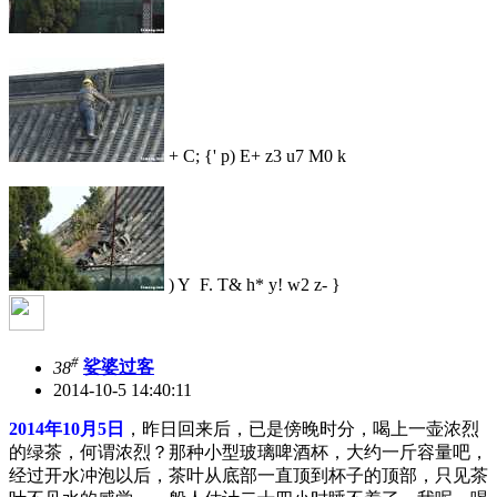
+ C; {' p) E+ z3 u7 M0 k
) Y F. T& h* y! w2 z- }
#
38
娑婆过客
2014-10-5 14:40:11
2014年10月5日
，昨日回来后，已是傍晚时分，喝上一壶浓烈
的绿茶，何谓浓烈？那种小型玻璃啤酒杯，大约一斤容量吧，
经过开水冲泡以后，茶叶从底部一直顶到杯子的顶部，只见茶