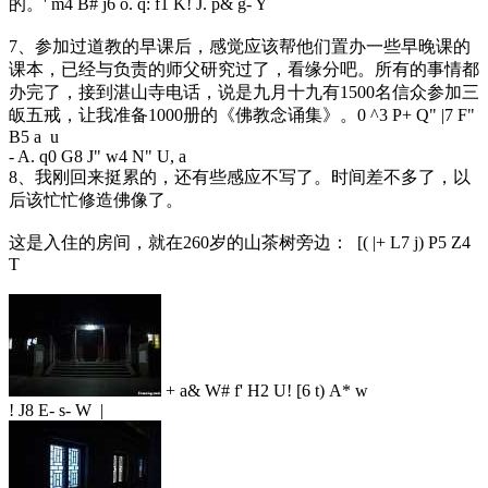
的。
' m4 B# j6 o. q: f1 K! J. p& g- Y
7、参加过道教的早课后，感觉应该帮他们置办一些早晚课的
课本，已经与负责的师父研究过了，看缘分吧。所有的事情都
办完了，接到湛山寺电话，说是九月十九有1500名信众参加三
皈五戒，让我准备1000册的《佛教念诵集》。
0 ^3 P+ Q" |7 F"
B5 a u
- A. q0 G8 J" w4 N" U, a
8、我刚回来挺累的，还有些感应不写了。时间差不多了，以
后该忙忙修造佛像了。
这是入住的房间，就在260岁的山茶树旁边：
[( |+ L7 j) P5 Z4
T
+ a& W# f' H2 U! [6 t) A* w
! J8 E- s- W |