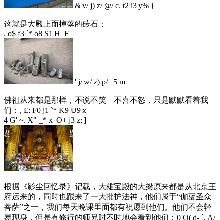
& v/ j) z/ @/ c. t2 i3 y% {
这就是大殿上面掉落的砖石：
. o$ f3 `* o8 S1 H F
' j/ w/ z) p/ _5 m
佛祖从来都是那样，不说不笑，不喜不怒，只是默默看着我
们：
, E; F0 j1 `* K9 U9 x
4 G' ~. X" _* x O+ j3 z; ]
根据《影尘回忆录》记载，大雄宝殿的大梁原来都是从北京王
府运来的，同时也跟来了一大批护法神，他们属于“伽蓝圣众
菩萨”之一，我们每天晚课里面都有祝愿到他们。他们不会轻
易现身，但是有修行的师兄时不时地会看到他们：
0 Q( d- `, A/