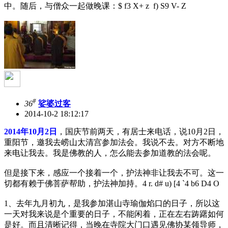
中。随后，与僧众一起做晚课：
$ f3 X+ z f) S9 V- Z
#
36
娑婆过客
2014-10-2 18:12:17
2014年10月2日
，国庆节前两天，有居士来电话，说10月2日，
重阳节，邀我去崂山太清宫参加法会。我说不去。对方不断地
来电让我去。我是佛教的人，怎么能去参加道教的法会呢。
但是接下来，感应一个接着一个，护法神非让我去不可。这一
切都有赖于佛菩萨帮助，护法神加持。
4 r. d# u) [4 `4 b6 D4 O
1、去年九月初九，是我参加湛山寺瑜伽焰口的日子，所以这
一天对我来说是个重要的日子，不能闲着，正在左右踌躇如何
是好。而且清晰记得，当晚在寺院大门口遇见佛协某领导师，