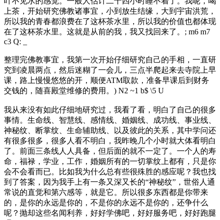
叶不见水的感觉。一般人估计二十四小时睡不着了。我呢，喝
上茶，开始研究佛教诸事宜，小到放生结缘，大到宇宙洪荒，
所以我的青春都浪费在了这杯茶水里，所以我的价值也都体现
在了这杯茶水里。这就是从前的我，我又找回来了。
; m6 m7
c3 Q: _
整理完佛教事宜，我第一次开始仔细研究自己的手相，一直研
究到凌晨两点，然后迷糊了一会儿，三点半爬起来去寺院上早
课，路上慢慢悠悠的开，顺便ATM取款，准备早课后到财务
交钱的，随喜殿堂维修的费用。
) N2 ~1 b$ \5 U
我从来没有如此仔细地研究过，我看了看，明白了自己的很多
事情。生命线、智慧线、感情线、婚姻线、成功线、事业线、
神秘纹、断掌纹、生命辅助线、以及彼此的关系，其中学问还
有很多很多，很多人看不明白，我昨晚几个小时就大体看明白
了。前面三条线人人具备，但后面的就不一定了。一个人的寿
命，福禄，学业，工作，婚姻所有的一切掌纹上都有，只是你
会不会看而已。比如我为什么总有些很殊胜的感应呢？我也找
到了答案，因为我手上有一条又深又长的“神秘纹”，世俗人通
常说的直觉和第六感等，就是它。所以很多东西都是你带来
的，是你的永远是你的，不是你的永远不是你的，还争什么
呢？抛却这些名闻利养，好好学佛吧，好好服务吧，好好跑腿