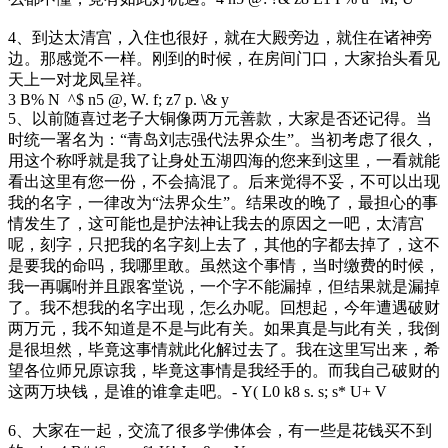
4、到达太清宫，入住也很好，就在大殿旁边，就住在诸神旁
边。那感觉不一样。刚到的时候，在房间门口，大家抬头看见
天上一对龙凤呈祥。
3 B% N ^$ n5 @, W. f; z7 p. \& y
5、以前随喜过老子大铜像两万元善款，大家是否还记得。当
时统一署名为：“青岛刘志强代法界众生”。当初考虑了很久，
用这个称呼就是我了让身处五湖四海的您来到这里，一看就能
看出这里有您一份，不会搞混了。后来觉得不妥，不可以出现
我的名字，一律改为“法界众生”。结果改的晚了，最担心的事
情发生了，这可能也是护法神让我去的原因之一吧，太清宫
呢，刻字，只把我的名字刻上去了，其他的字都去掉了，这不
是要我的命吗，我哪里敢。虽然这个事情，当时缴费的时候，
我一再嘱咐并且跟客堂说，一个字不能漏掉，但结果就是漏掉
了。我不想我的名字出现，怎么办呢。回想起，今年遭遇破财
两万元，我不知道是不是与此有关。如果真是与此有关，我倒
是很坦然，毕竟这事情就此化解过去了。我在这里写出来，希
望各位师兄原谅我，毕竟这事情是我经手的。而我自己破财的
这两万块钱，是谁的谁拿走吧。
- Y( L0 k8 s. s; s* U+ V
6、大家在一起，交流了很多学佛体会，有一些是花钱买不到