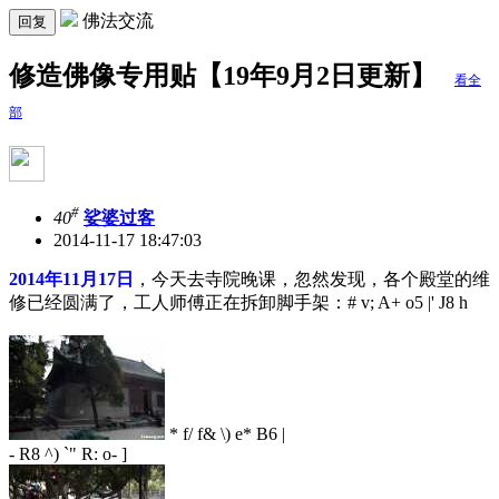
佛法交流
回复
修造佛像专用贴【19年9月2日更新】
看全
部
#
40
娑婆过客
2014-11-17 18:47:03
2014年11月17日
，今天去寺院晚课，忽然发现，各个殿堂的维
修已经圆满了，工人师傅正在拆卸脚手架：
# v; A+ o5 |' J8 h
* f/ f& \) e* B6 |
- R8 ^) `" R: o- ]