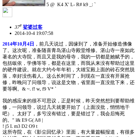
5 @ K4 X' L- R# k9 _: `
#
37
娑婆过客
2014-10-4 19:07:58
2014年10月4日
，前几天说过，因缘到了，准备开始修造佛像
了。这次呢，准备随喜青岛湛山寺殿堂维修。湛山寺一座如此
著名的大寺院，而且又是我的母寺，我的一切都是她赋予的，
包括皈依，学佛等等，都是在这里，而我从来没有帮助过这里
的硬件建设。就在大约今年年初，大雄宝殿上面的砖石突然脱
落，幸好没伤着人。这么长时间了，到现在一直没有开展抢
修，昨晚问了问领导，说这是文物，省里面一直没批下来，还
要等啊。
& ~. f! w, f9 V* `
我的感应来的很不可思议，正是时候，昨天突然想到要帮助维
修，一问领导，说过几天就要开始了（上面没批，悄悄地干
吧）。太好了，多亏没有错过，要是错过了，我会后悔死
的。
" l& E9 G( A8 |
! j5 I. m3 D2 O9 t
这所寺院，在《影尘回忆录》里面，有大量篇幅报道，有很多