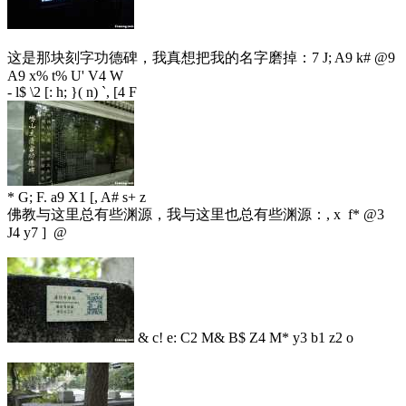
这是那块刻字功德碑，我真想把我的名字磨掉：
7 J; A9 k# @9
A9 x% t% U' V4 W
- l$ \2 [: h; }( n) `, [4 F
* G; F. a9 X1 [, A# s+ z
佛教与这里总有些渊源，我与这里也总有些渊源：
, x f* @3
J4 y7 ] @
& c! e: C2 M& B$ Z4 M* y3 b1 z2 o