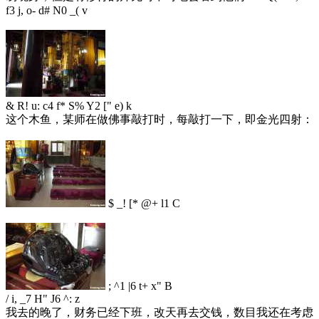
f3 j, o- d# N0 _( v
& R! u: c4 f* S% Y2 [" e) k
这个木鱼，某师在做佛事敲打时，每敲打一下，即金光四射：
$ _! [* @+ l1 C
; ^1 |6 t+ x" B
/ i, _7 H" J6 ^: z
我去的晚了，财务已经下班，改天再去交钱，数目我还在考虑