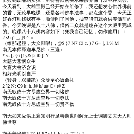
忙拉到废品站卖掉，所得善款购买水果供养佛忏及各种法会。
今天看到，大雄宝殿已经开始在维修了，我还想发心供养佛前
的香，无论早晚课，还是各种佛事法事，都点这个香，今天正
好香灯师找我有事，顺便问了问他，抽空咱们就会供养佛前的
香。今天晚课是八十八佛，僧俗二众就是跪在这个大殿里完成
的。晚课八十八佛内容如下（凭我自己记忆，勿作他用）：
2 s! q1 _, ]9 ^' o
（维那起腔，大众跟唱）
, @$ }7 N7 C! c. }7 G+ [, L% M
南无本师释迦牟尼佛（三遍）
* v- [: {6 [! y& |2 t0 ]! Y
大慈大悲悯众生
大喜大舍济含识
相好光明以自严
（转身，双膝跪）众等至心皈命礼
2 ]2 N; C9 k: h. J# k/ u# C+ r# Z
南无皈依十方尽虚空界一切诸佛
南无皈依十方尽虚空界一切尊法
南无皈依十方尽虚空界一切贤圣僧
南无如来应供正遍知明行足善逝世间解无上士调御丈夫天人师
佛世尊
南无普光佛
3 J% j4 E7 o! {. h+ w- T" ]+ I