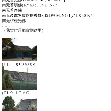
南无普明佛
) R* n3 c3 F4 U N7 r
南无普净佛
南无多摩罗拔旃檀香佛
8 J5 D% M, N! s1 y" L& e8 F, \
南无栴檀光佛
……
（我暂时只能背到这里）
( l [3 [+ i( C3 n3 I) e
( F1 r0 u1 C r' C