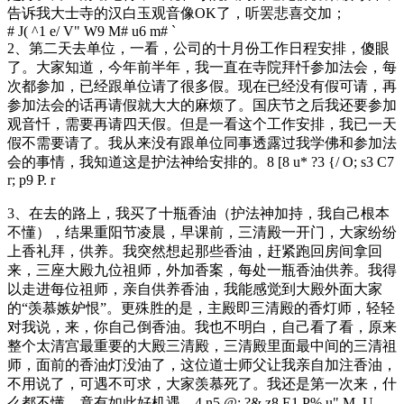
告诉我大士寺的汉白玉观音像OK了，听罢悲喜交加；
# J( ^1 e/ V" W9 M# u6 m# `
2、第二天去单位，一看，公司的十月份工作日程安排，傻眼
了。大家知道，今年前半年，我一直在寺院拜忏参加法会，每
次都参加，已经跟单位请了很多假。现在已经没有假可请，再
参加法会的话再请假就大大的麻烦了。国庆节之后我还要参加
观音忏，需要再请四天假。但是一看这个工作安排，我已一天
假不需要请了。我从来没有跟单位同事透露过我学佛和参加法
会的事情，我知道这是护法神给安排的。
8 [8 u* ?3 {/ O; s3 C7
r; p9 P. r
3、在去的路上，我买了十瓶香油（护法神加持，我自己根本
不懂），结果重阳节凌晨，早课前，三清殿一开门，大家纷纷
上香礼拜，供养。我突然想起那些香油，赶紧跑回房间拿回
来，三座大殿九位祖师，外加香案，每处一瓶香油供养。我得
以走进每位祖师，亲自供养香油，我能感觉到大殿外面大家
的“羡慕嫉妒恨”。更殊胜的是，主殿即三清殿的香灯师，轻轻
对我说，来，你自己倒香油。我也不明白，自己看了看，原来
整个太清宫最重要的大殿三清殿，三清殿里面最中间的三清祖
师，面前的香油灯没油了，这位道士师父让我亲自加注香油，
不用说了，可遇不可求，大家羡慕死了。我还是第一次来，什
么都不懂，竟有如此好机遇。
4 n5 @: ?& z8 E1 P% u" M, U