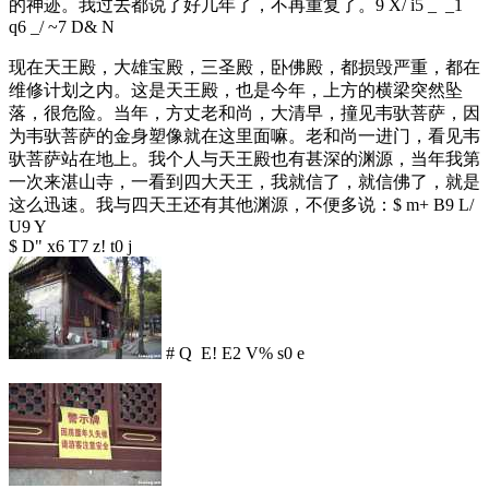
的神迹。我过去都说了好几年了，不再重复了。
9 X/ i5 _ _1
q6 _/ ~7 D& N
现在天王殿，大雄宝殿，三圣殿，卧佛殿，都损毁严重，都在
维修计划之内。这是天王殿，也是今年，上方的横梁突然坠
落，很危险。当年，方丈老和尚，大清早，撞见韦驮菩萨，因
为韦驮菩萨的金身塑像就在这里面嘛。老和尚一进门，看见韦
驮菩萨站在地上。我个人与天王殿也有甚深的渊源，当年我第
一次来湛山寺，一看到四大天王，我就信了，就信佛了，就是
这么迅速。我与四天王还有其他渊源，不便多说：
$ m+ B9 L/
U9 Y
$ D" x6 T7 z! t0 j
# Q E! E2 V% s0 e