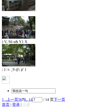
) V, S6 u& Y1 X
; }: i- _9 @; p' }
1 ..
上一页
5
6
7
8
.. 14
/ 14 页
下一页
首页
|
登录
|
注册