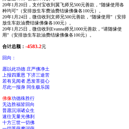
20年1月20日，支付宝收到翼飞师兄500元善款，“随缘使用各
种均可”（安排放生车费油费结缘佛像各100元）。
20年1月24日，微信收到文师兄500元善款，“随缘使用”（安排
放生车款油费结缘佛像各100元）。
20年1月25日，微信收到Evanna师兄1000元善款，“请随缘使
用”（安排放生车款油费结缘佛像各100元）。
-4583.2
合计总额：
元
回向：
愿以此功德 庄严佛净土
上报四重恩 下济三途苦
若有见闻者 悉发菩提心
尽此一报身 同生极乐国
佛像
功德殊胜行
无边胜福皆回向
普愿沉溺诸众生
速往无量光佛刹
十方三世一切佛
一切菩萨摩诃萨