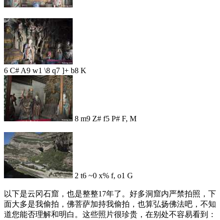
6 C# A9 w1 \8 q7 ]+ b8 K
8 m9 Z# f5 P# F, M
2 t6 ~0 x% f, o1 G
以下是云冈石窟，也是整整17年了。好多洞窟内严禁拍照，下
面大多是我偷拍，佛菩萨加持我偷拍，也算弘扬佛法吧，不知
道您能否理解和明白。这些照片很珍贵，在别处不容易看到：