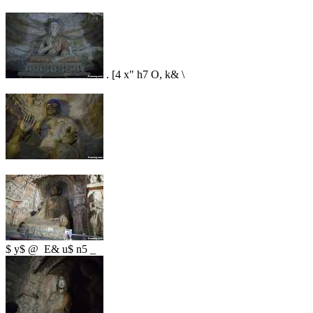
. [4 x" h7 O, k& \
$ y$ @ E& u$ n5 _