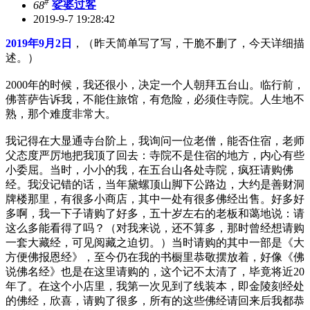
#
68
娑婆过客
2019-9-7 19:28:42
2019年9月2日
，（昨天简单写了写，干脆不删了，今天详细描
述。）
2000年的时候，我还很小，决定一个人朝拜五台山。临行前，
佛菩萨告诉我，不能住旅馆，有危险，必须住寺院。人生地不
熟，那个难度非常大。
我记得在大显通寺台阶上，我询问一位老僧，能否住宿，老师
父态度严厉地把我顶了回去：寺院不是住宿的地方，内心有些
小委屈。当时，小小的我，在五台山各处寺院，疯狂请购佛
经。我没记错的话，当年黛螺顶山脚下公路边，大约是善财洞
牌楼那里，有很多小商店，其中一处有很多佛经出售。好多好
多啊，我一下子请购了好多，五十岁左右的老板和蔼地说：请
这么多能看得了吗？（对我来说，还不算多，那时曾经想请购
一套大藏经，可见阅藏之迫切。）当时请购的其中一部是《大
方便佛报恩经》，至今仍在我的书橱里恭敬摆放着，好像《佛
说佛名经》也是在这里请购的，这个记不太清了，毕竟将近20
年了。在这个小店里，我第一次见到了线装本，即金陵刻经处
的佛经，欣喜，请购了很多，所有的这些佛经请回来后我都恭