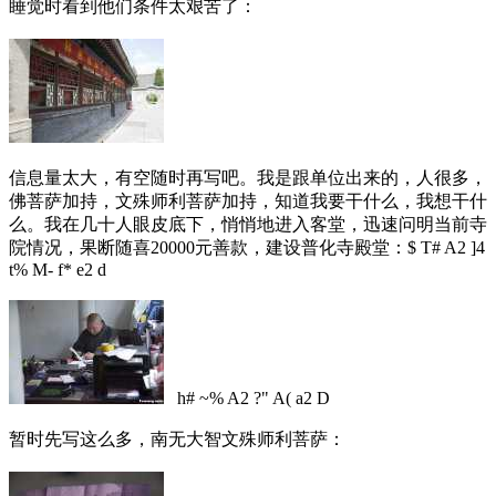
睡觉时看到他们条件太艰苦了：
信息量太大，有空随时再写吧。我是跟单位出来的，人很多，
佛菩萨加持，文殊师利菩萨加持，知道我要干什么，我想干什
么。我在几十人眼皮底下，悄悄地进入客堂，迅速问明当前寺
院情况，果断随喜20000元善款，建设普化寺殿堂：
$ T# A2 ]4
t% M- f* e2 d
h# ~% A2 ?" A( a2 D
暂时先写这么多，南无大智文殊师利菩萨：