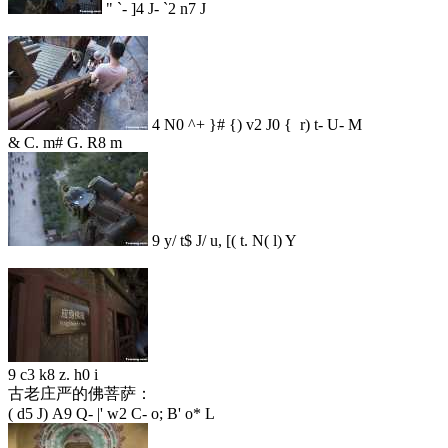
" `- ]4 J- `2 n7 J
4 N0 ^+ }# {) v2 J0 { r) t- U- M
& C. m# G. R8 m
9 y/ t$ J/ u, [( t. N( l) Y
9 c3 k8 z. h0 i
古老庄严的佛菩萨：
( d5 J) A9 Q- |' w2 C- o; B' o* L