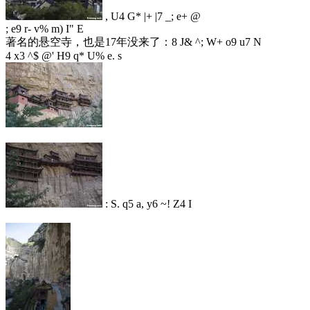
, U4 G* |+ |7 _; e+ @
; e9 r- v% m) I" E
著名的悬空寺，也是17年没来了：
8 J& ^; W+ o9 u7 N
4 x3 ^$ @' H9 q* U% e. s
: S. q5 a, y6 ~! Z4 I