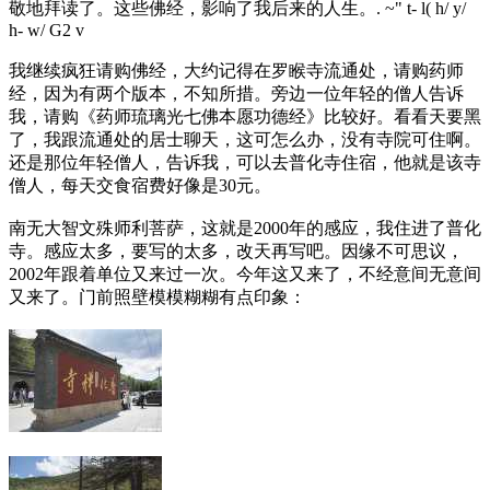
敬地拜读了。这些佛经，影响了我后来的人生。
. ~" t- l( h/ y/
h- w/ G2 v
我继续疯狂请购佛经，大约记得在罗睺寺流通处，请购药师
经，因为有两个版本，不知所措。旁边一位年轻的僧人告诉
我，请购《药师琉璃光七佛本愿功德经》比较好。看看天要黑
了，我跟流通处的居士聊天，这可怎么办，没有寺院可住啊。
还是那位年轻僧人，告诉我，可以去普化寺住宿，他就是该寺
僧人，每天交食宿费好像是30元。
南无大智文殊师利菩萨，这就是2000年的感应，我住进了普化
寺。感应太多，要写的太多，改天再写吧。因缘不可思议，
2002年跟着单位又来过一次。今年这又来了，不经意间无意间
又来了。门前照壁模模糊糊有点印象：