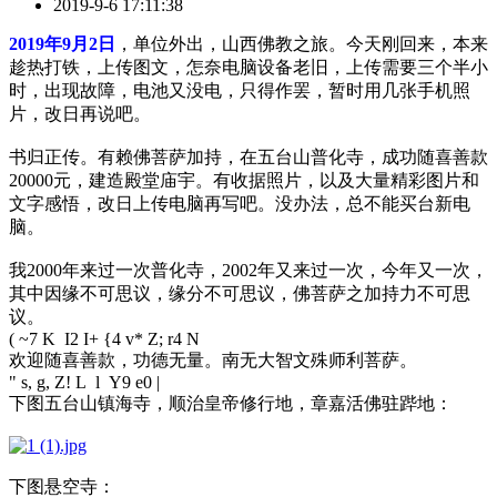
2019-9-6 17:11:38
2019年9月2日
，单位外出，山西佛教之旅。今天刚回来，本来
趁热打铁，上传图文，怎奈电脑设备老旧，上传需要三个半小
时，出现故障，电池又没电，只得作罢，暂时用几张手机照
片，改日再说吧。
书归正传。有赖佛菩萨加持，在五台山普化寺，成功随喜善款
20000元，建造殿堂庙宇。有收据照片，以及大量精彩图片和
文字感悟，改日上传电脑再写吧。没办法，总不能买台新电
脑。
我2000年来过一次普化寺，2002年又来过一次，今年又一次，
其中因缘不可思议，缘分不可思议，佛菩萨之加持力不可思
议。
( ~7 K I2 I+ {4 v* Z; r4 N
欢迎随喜善款，功德无量。南无大智文殊师利菩萨。
" s, g, Z! L l Y9 e0 |
下图五台山镇海寺，顺治皇帝修行地，章嘉活佛驻跸地：
下图悬空寺：