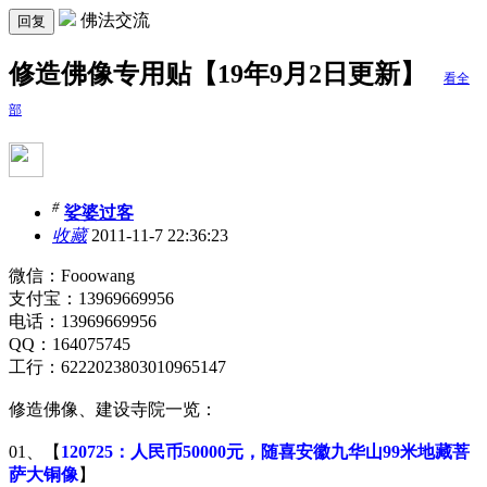
佛法交流
回复
修造佛像专用贴【19年9月2日更新】
看全
部
#
娑婆过客
收藏
2011-11-7 22:36:23
微信：Fooowang
支付宝：13969669956
电话：13969669956
QQ：164075745
工行：6222023803010965147
修造佛像、建设寺院一览：
01、【
120725：人民币50000元，随喜安徽九华山99米地藏菩
萨大铜像
】