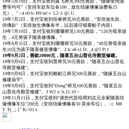
19年5月19日，支付宝收到翼飞师兄300元善款，“随缘使用油
费等均可”（安排车款车位各100，放生结缘佛像油费各25
元）。
" ~4 e0 b- H9 m! v L2 \1 @; U
19年7月2日，支付宝收到佳睿师兄30元善款，“安排放生款、
供佛款”（安排放生佛像各半，以后请仔细看帖子内容）
19年7月10日，支付宝收到珊珊师兄130元善款，“126为母亲放
生，4元替孩子随喜修佛像。”
19年8月31日，支付宝收到珊珊师兄50元善款，“40元替母亲放
生10元为孩子随喜修造佛像”。
2 k: a6 s1 D: _4 @5 P/ f
19年9月2日，善款20000元，随喜五台山普化寺殿堂修建。
19年9月6日，支付宝收到普师兄50元善款，“随喜五台山普化
寺殿堂修建”。
19年9月8日，支付宝收到赖彬江师兄500元善款，“随缘五台山
修建庙宇”。
19年9月8日，支付宝收到“Dong”师兄100元善款，“随喜五台
山普化寺殿堂修建”。
3 W2 x: b, [1 }0 ~
19年11月11日，支付宝收到“请您代苏绍周刘志元全家随喜结
缘佛像车位”200元（安排结缘佛像各50 其余车位）。
: c M8
T F( _; {" K/ O1 s