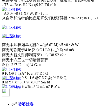
- T5 w- R: e. H2 N# q9 K" T6 e" h
A0 l+ ~8 {1 X7 W, R' {( J: i
来自呼和浩特的比丘尼师父们绕塔拜佛：
% E: E; k/ C( T/ l
南无本师释迦牟尼佛
0 w/ g6 d" M) v5 v0 ~& W
南无阿弥陀佛
4 b: [2 s) O1 L0 {- _0 Z( v# m8 |
南无大智文殊师利菩萨
+ l: \; B8 S2 z2 e
南无十方三世一切诸佛菩萨
& {; e2 \7 J2 n! s) `4 G- u
9 F; Q9 l" I) A" F. c P7 D5 G
9 S+ L6 @7 N7 @; `* R& Q
0 n! Y+ x: j5 l+ v( x0 O" S& b! ]
$ w% h* \5 m1 u7 P. z' z
#
67
娑婆过客