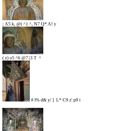
; A5 k, @( ^1 ^, N7 Q* A! y
( z) o5 ^6 @7 |3 T ^
# l% d& y/ ] L* C9 z' p9 i