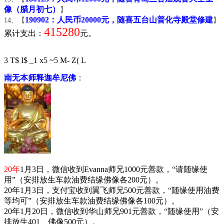
像（腊月初七）
】
190902：人民币20000元，随喜五台山普化寺殿堂修建
14、【
】
415280
累计支出：
元。
3 T$ I$ _1 x5 ~5 M- Z( L
南无本师释迦牟尼佛
：
20年
1月3日，微信收到Evanna师兄1000元善款，“请随缘使
用”（安排放生车款油费结缘佛像各200元）。
20年1月3日，支付宝收到翼飞师兄500元善款，“随缘使用油费
等均可”（安排放生车款油费结缘佛像各100元）。
20年1月20日，微信收到华山师兄901元善款，“随缘使用”（安
排放生401、佛像500元）。