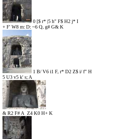
0 [$ r* |5 h" F$ H2 j* I
+ F' W8 m: D: ~6 Q, g# G& K
1 B/ V6 i1 F, r* D2 Z$ i/ f" H
5 U3 v5 k' s; A
& R2 F# A Z4 K0 H+ K