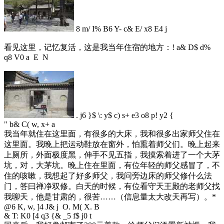
8 m/ I% B6 Y- c& E/ x8 E4 j
看见这里，记忆复活，这是我当年住宿的地方：
! a& D$ d%
q8 V0 a E N
. j6 }$ \: y$ c) s+ e3 o8 p! y2 {
" b& C( w, x+ a
我当年就住在这里面，有很多的大床，我和很多出家师父住在
这里面。我晚上把运动鞋放在窗外，怕熏着师父们。晚上起来
上厕所，外面极度黑，伸手不见五指，我摸索着进了一个大茅
坑，对，大茅坑。晚上住在里面，有位年轻的师父感冒了，不
住的咳嗽，我想起了好多师父，我问旁边床的师父修什么法
门，答曰禅净双修。白天的时候，有位看守天王殿的老师父找
我聊天，他是甘肃的，很苦……（信息量太大改天再写）。
*
@6 K, w, ]4 J& j O. M( X. B
& T: K0 [4 q3 {& _5 f$ j0 t