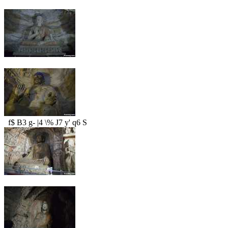
f$ B3 g- |4 \% J7 y' q6 S