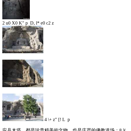
2 u0 X0 K" p D, l* e0 c2 z
4 \+ z" [! L p
应县木塔，都是珍贵精美的文物，也是庄严的佛教道场：
8 ](