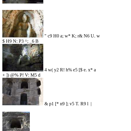
" c9 H0 a; w* K; r& N6 U. w
$ H9 N: P3 ^; _6 B
4 w( y2 R! h% e5 [$ e. x* a
+ ]) @% P! V: M5 d
& p1 [* n9 ]; v5 T. R9 l |