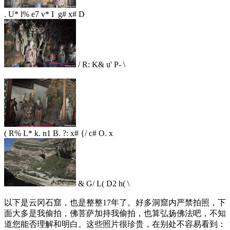
. U* l% e7 v* I g# x# D
/ R: K& u' P- \
( R% L* k. n1 B. ?: x# {/ c# O. x
& G/ L( D2 h( \
以下是云冈石窟，也是整整17年了。好多洞窟内严禁拍照，下
面大多是我偷拍，佛菩萨加持我偷拍，也算弘扬佛法吧，不知
道您能否理解和明白。这些照片很珍贵，在别处不容易看到：