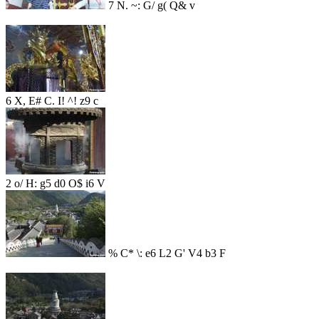
7 N. ~: G/ g( Q& v
6 X, E# C. I! ^! z9 c
2 o/ H: g5 d0 O$ i6 V
% C* \: e6 L2 G' V4 b3 F