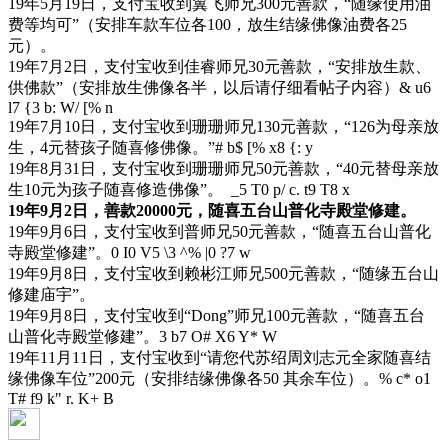
19年5月19日，支付宝收到翼飞师兄300元善款，“随缘使用油
费等均可”（安排车款车位各100，放生结缘佛像油费各25
元）。
19年7月2日，支付宝收到佳睿师兄30元善款，“安排放生款、
供佛款”（安排放生佛像各半，以后请仔细看帖子内容）
& u6
l7 {3 b: W/ [% n
19年7月10日，支付宝收到珊珊师兄130元善款，“126为母亲放
生，4元替孩子随喜修佛像。”
# b$ [% x8 {: y
19年8月31日，支付宝收到珊珊师兄50元善款，“40元替母亲放
生10元为孩子随喜修造佛像”。
_5 T0 p/ c. t9 T8 x
19年9月2日，善款20000元，随喜五台山普化寺殿堂修建。
19年9月6日，支付宝收到普师兄50元善款，“随喜五台山普化
寺殿堂修建”。
0 I0 V5 \3 ^% |0 ?7 w
19年9月8日，支付宝收到赖彬江师兄500元善款，“随缘五台山
修建庙宇”。
19年9月8日，支付宝收到“Dong”师兄100元善款，“随喜五台
山普化寺殿堂修建”。
3 b7 O# X6 Y* W
19年11月11日，支付宝收到“请您代苏绍周刘志元全家随喜结
缘佛像车位”200元（安排结缘佛像各50 其余车位）。
% c* o1
T# f9 k" r. K+ B