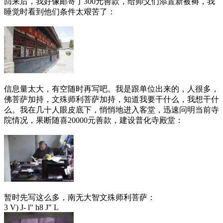
回来后，我好像邮寄了300元善款，给师父们添置新被褥，我
睡觉时看到他们条件太艰苦了：
信息量太大，有空随时再写吧。我是跟单位出来的，人很多，
佛菩萨加持，文殊师利菩萨加持，知道我要干什么，我想干什
么。我在几十人眼皮底下，悄悄地进入客堂，迅速问明当前寺
院情况，果断随喜20000元善款，建设普化寺殿堂：
暂时先写这么多，南无大智文殊师利菩萨：
3 V) J- l" h8 J" L