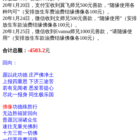
20年1月20日，支付宝收到翼飞师兄500元善款，“随缘使用各
种均可”（安排放生车费油费结缘佛像各100元）。
20年1月24日，微信收到文师兄500元善款，“随缘使用”（安排
放生车款油费结缘佛像各100元）。
20年1月25日，微信收到Evanna师兄1000元善款，“请随缘使
用”（安排放生车款油费结缘佛像各100元）。
-4583.2
合计总额：
元
回向：
愿以此功德 庄严佛净土
上报四重恩 下济三途苦
若有见闻者 悉发菩提心
尽此一报身 同生极乐国
佛像
功德殊胜行
无边胜福皆回向
普愿沉溺诸众生
速往无量光佛刹
十方三世一切佛
一切菩萨摩诃萨