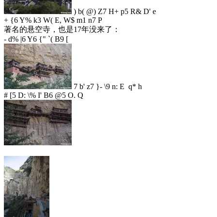
) b( @) Z7 H+ p5 R& D' e
+ {6 Y% k3 W( E, W$ m1 n7 P
著名的悬空寺，也是17年没来了：
- d% |6 Y6 {" `( B9 [
7 b' z7 }- \9 n: E q* h
# [5 D: \% I' B6 @5 O. Q