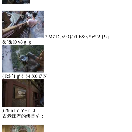
7 M7 D, y9 Q/ r1 F& y* e* \! {! q
& ]& l0 v8 g g
( R$ `1 g' {' }4 X0 i7 N
) ?9 n1 ? Y+ n' d
古老庄严的佛菩萨：