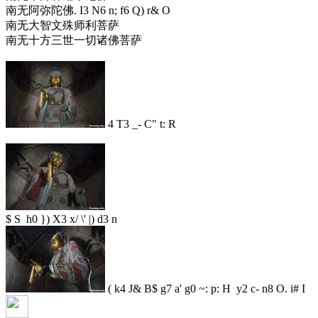
南无阿弥陀佛
. I3 N6 n; f6 Q) r& O
南无大智文殊师利菩萨
南无十方三世一切诸佛菩萨
4 T3 _- C" t: R
$ S h0 }) X3 x/ \' |) d3 n
( k4 J& B$ g7 a' g0 ~: p: H y2 c- n8 O. i# I