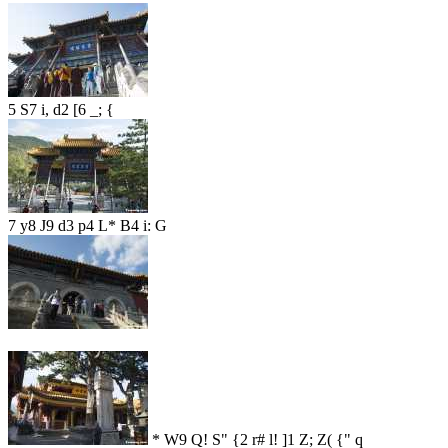
5 S7 i, d2 [6 _; {
7 y8 J9 d3 p4 L* B4 i: G
* W9 Q! S" {2 r# l! ]1 Z; Z( {" q