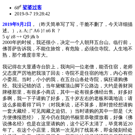
#
68
娑婆过客
2019-9-7 19:28:42
2019年9月2日
，（昨天简单写了写，干脆不删了，今天详细描
述。）
, z. A; |" A6 }! n6 R ?
5 q/ z8 ~+ Q9 j& b
2000年的时候，我还很小，决定一个人朝拜五台山。临行前，
佛菩萨告诉我，不能住旅馆，有危险，必须住寺院。人生地不
熟，那个难度非常大。
我记得在大显通寺台阶上，我询问一位老僧，能否住宿，老师
父态度严厉地把我顶了回去：寺院不是住宿的地方，内心有些
小委屈。当时，小小的我，在五台山各处寺院，疯狂请购佛
经。我没记错的话，当年黛螺顶山脚下公路边，大约是善财洞
牌楼那里，有很多小商店，其中一处有很多佛经出售。好多好
多啊，我一下子请购了好多，五十岁左右的老板和蔼地说：请
这么多能看得了吗？（对我来说，还不算多，那时曾经想请购
一套大藏经，可见阅藏之迫切。）当时请购的其中一部是《大
方便佛报恩经》，至今仍在我的书橱里恭敬摆放着，好像《佛
说佛名经》也是在这里请购的，这个记不太清了，毕竟将近20
年了。在这个小店里，我第一次见到了线装本，即金陵刻经处