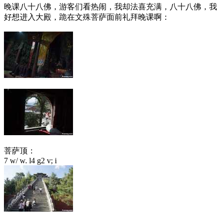
晚课八十八佛，游客们看热闹，我却法喜充满，八十八佛，我
好想进入大殿，跪在文殊菩萨面前礼拜晚课啊：
菩萨顶：
7 w/ w. l4 g2 v; i