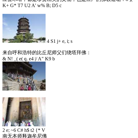
K+ G* T7 U2 A' w% B; D5 c
4 S1 j+ e, i; s
来自呼和浩特的比丘尼师父们绕塔拜佛：
& N! _( e( q. e4 |/ A" K9 b
2 e; ~6 C# h$ t2 {* V
南无本师释迦牟尼佛