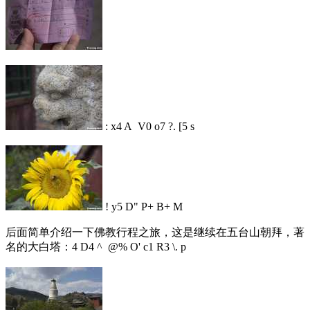
: x4 A V0 o7 ?. [5 s
! y5 D" P+ B+ M
后面简单介绍一下佛教行程之旅，这是继续在五台山朝拜，著
名的大白塔：
4 D4 ^ @% O' c1 R3 \. p