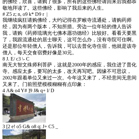
的佛经，欣喜，请购了很多，所有的这些佛经请回来后我都恭
敬地拜读了。这些佛经，影响了我后来的人生。
# Z5 z; n, o9 k* D9 r |
我继续疯狂请购佛经，大约记得在罗睺寺流通处，请购药师
经，因为有两个版本，不知所措。旁边一位年轻的僧人告诉
我，请购《药师琉璃光七佛本愿功德经》比较好。看看天要黑
了，我跟流通处的居士聊天，这可怎么办，没有寺院可住啊。
还是那位年轻僧人，告诉我，可以去普化寺住宿，他就是该寺
僧人，每天交食宿费好像是30元。
8 J. E/ c3 \- C
南无大智文殊师利菩萨，这就是2000年的感应，我住进了普化
寺。感应太多，要写的太多，改天再写吧。因缘不可思议，
2002年跟着单位又来过一次。今年这又来了，不经意间无意间
又来了。门前照壁模模糊糊有点印象：
4 A& o4 Y# ]9 J& q+ l/ D
3 [2 e! o5 G& o8 q; J+ C5 _