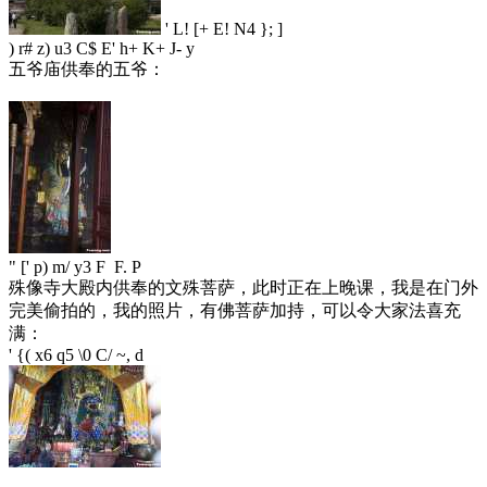
' L! [+ E! N4 }; ]
) r# z) u3 C$ E' h+ K+ J- y
五爷庙供奉的五爷：
" [' p) m/ y3 F F. P
殊像寺大殿内供奉的文殊菩萨，此时正在上晚课，我是在门外
完美偷拍的，我的照片，有佛菩萨加持，可以令大家法喜充
满：
' {( x6 q5 \0 C/ ~, d