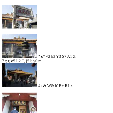
" o* ^2 k3 Y3 S7 A1 Z
7 \; r, o5 L2 T, [5 l; y0 m
4 c& W& h' B+ R1 x