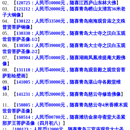
02、【
120725：人民币10000元，随喜江西庐山东林大佛
】
03、【
121212：人民币20000元，随喜青岛崂山太清宫36米老
子大铜像
】
04、【
130122：人民币33500元，随喜青岛南海观音庙之文殊
普贤菩萨铜像
】
05、【
130330：人民币50000元，随喜青岛大士寺之汉白玉观
世音菩萨圣像-1/2
】
06、【
130505：人民币39000元，随喜青岛大士寺之汉白玉观
世音菩萨圣像-2/2
】
07、【
130904：人民币10000元，随喜湖南凤凰准提庵大殿佛
像
】
08、【
131118：人民币40000元，随喜青岛观音殿之观世音菩
萨彩绘壁画
】
09、【
141005：人民币30000元，随喜青岛湛山寺各殿堂维
修
】
10、【
141231：人民币20000元，随喜青岛慈云寺修造佛像
】
11、【
150805：人民币80000元，随喜青岛慈云寺4米香樟木观
世音菩萨圣像
】
12、【
160514：人民币00780元，随喜潍坊金泉寺斋堂大圣紧
那罗王菩萨圣像（四月初八）
】
180123：人民币12000元，随喜青岛三官庙观音大士圣
13、【