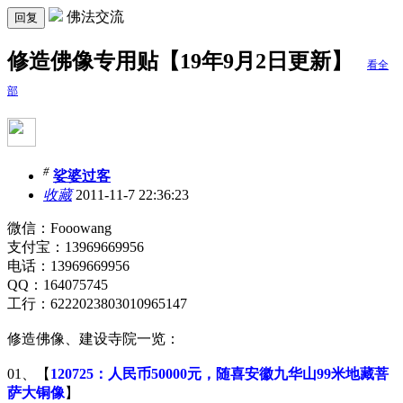
佛法交流
回复
修造佛像专用贴【19年9月2日更新】
看全
部
#
娑婆过客
收藏
2011-11-7 22:36:23
微信：Fooowang
支付宝：13969669956
电话：13969669956
QQ：164075745
工行：6222023803010965147
修造佛像、建设寺院一览：
01、【
120725：人民币50000元，随喜安徽九华山99米地藏菩
萨大铜像
】