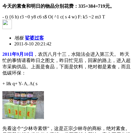
今天的素食和明日的物品分别花费：335+384=719元。
- t) {6 h) r3 ~0 y8 c6 s$ O( ^1 c( s
4 w) F: k5 ~2 m3 T
地板
娑婆过客
2011-9-10 20:21:42
2011年9月10日
，农历八月十三，水陆法会进入第三天。 昨天
忙的事情请看昨日之图文，昨日忙完后，回家的路上，进入超
市采购供品。上面是食品，下面是饮料，绝对都是素食，而且
低碳环保：
+ I& q+ Y- A, A( s
先看这个“少林寺素饼”，这是正宗少林寺的商标，绝对素食。