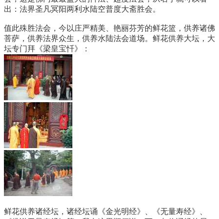
出：法界圣凡冥阳两利水陆空普度大斋胜会。
值此殊胜法会，今以庄严精美、艳丽芬芳的鲜花篮，供养诸佛
菩萨，供养法界众生，供养水陆法会道场。鲜花供养大坛，大
坛专门拜《梁皇宝忏》：
鲜花供养诸经坛，诸经坛诵《金光明经》、《无量寿经》、