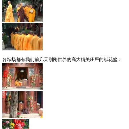
各坛场都有我们前几天刚刚供养的高大精美庄严的献花篮：