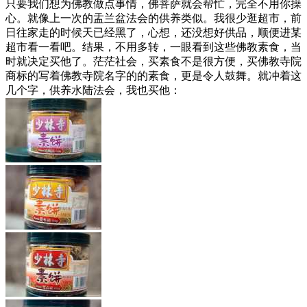
只要我们想为佛教做点事情，佛菩萨就会帮忙，完全不用你操
心。就像上一次的盂兰盆法会的供养类似。我很少逛超市，前
日往家走的时候天已经黑了，心想，还没想好供品，顺便进某
超市看一看吧。结果，不用多转，一眼看到这些佛教素食，当
时就决定买他了。茫茫社会，买素食不是很方便，买佛教寺院
商标的写着佛教寺院名字的的素食，更是令人鼓舞。就冲着这
几个字，供养水陆法会，我也买他：