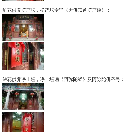
鲜花供养楞严坛，楞严坛专诵《大佛顶首楞严经》：
鲜花供养净土坛，净土坛诵《阿弥陀经》及阿弥陀佛圣号：