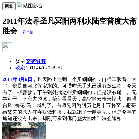
贴图影音
回复
2011年法界圣凡冥阳两利水陆空普度大斋
胜会
看全部
楼主
娑婆过客
收藏
2011-9-9 20:49:57
2011年8月6日
，昨天路上遇到一个卖蝈蝈的，自行车驮着一大
串，说是自河北保定来的。可惜昨天手头已没有放生款，今天
有了一些善款，下午到处找这些卖蝈蝈的，但是没有碰上。无
事可干，下海去游泳，抬头看看天，高空的云奇形怪状，超强
台风“梅花”马上就到了。有师兄因为阴历七月十五将至，想要
给故去的亲人在寺院做超度，我就跑了一趟寺院，但是今年的
通知还没有出来。却刚巧看到佛门盛大的水陆法会通知：