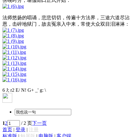
傍晚时分，瑜伽焰口正式开始：
法师悠扬的唱诵，悲悲切切，传遍十方法界，三途六道尽沾
恩，击碎地狱门，故去冤亲入中来，常使大众双目泪淋淋：
6 J; r2 E/ N! G+ _' g: \
1
2
/ 2 页
下一页
首页
|
登录
|
注册
标准版
|
触屏版
|
电脑版
|
客户端