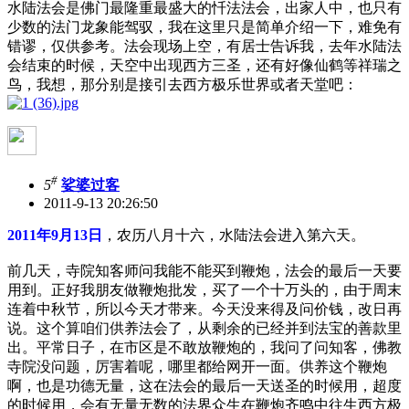
水陆法会是佛门最隆重最盛大的忏法法会，出家人中，也只有
少数的法门龙象能驾驭，我在这里只是简单介绍一下，难免有
错谬，仅供参考。法会现场上空，有居士告诉我，去年水陆法
会结束的时候，天空中出现西方三圣，还有好像仙鹤等祥瑞之
鸟，我想，那分别是接引去西方极乐世界或者天堂吧：
#
5
娑婆过客
2011-9-13 20:26:50
2011年9月13日
，农历八月十六，水陆法会进入第六天。
前几天，寺院知客师问我能不能买到鞭炮，法会的最后一天要
用到。正好我朋友做鞭炮批发，买了一个十万头的，由于周末
连着中秋节，所以今天才带来。今天没来得及问价钱，改日再
说。这个算咱们供养法会了，从剩余的已经并到法宝的善款里
出。平常日子，在市区是不敢放鞭炮的，我问了问知客，佛教
寺院没问题，厉害着呢，哪里都给网开一面。供养这个鞭炮
啊，也是功德无量，这在法会的最后一天送圣的时候用，超度
的时候用，会有无量无数的法界众生在鞭炮齐鸣中往生西方极