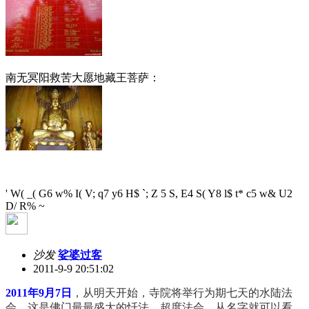
南无冥阳救苦大愿地藏王菩萨：
' W( _( G6 w% I( V; q7 y6 H$ `; Z
5 S, E4 S( Y8 l$ t* c5 w& U2
D/ R% ~
沙发
娑婆过客
2011-9-9 20:51:02
2011年9月7日
，从明天开始，寺院将举行为期七天的水陆法
会，这是佛门最最盛大的忏法、超度法会，从名字就可以看