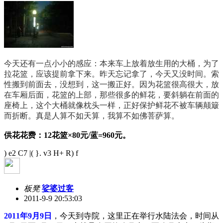
今天还有一点小小的感应：本来车上放着放生用的大桶，为了
拉花篮，应该提前拿下来。昨天忘记拿了，今天又没时间。索
性搬到前面去，没想到，这一搬正好。因为花篮很高很大，放
在车厢后面，花篮的上部，那些很多的鲜花，要斜躺在前面的
座椅上，这个大桶就像枕头一样，正好保护鲜花不被车辆颠簸
而折断。真是人算不如天算，我算不如佛菩萨算。
供花花费：12花篮×80元/蓝=960元。
) e2 C7 |( }. v3 H+ R) f
板凳
娑婆过客
2011-9-9 20:53:03
2011年9月9日
，今天到寺院，这里正在举行水陆法会，时间从