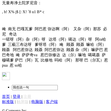
无量寿净土陀罗尼音：
, h! X% j$ [: X! `8 u1 B* c
唵 南无 巴嘎瓦爹 阿巴惹 弥达啊（阿） 又杂（阿）那苏 必
尼 奇达
一喏呀（阿）杂（阿）呀 达塔（阿）噶达（阿）呀 阿ra哈
爹 三藐三布达呀 爹呀塔（阿） 唵 顾聂 顾聂 嘛哈（阿）
顾聂 阿巴惹弥达 顾聂 阿巴惹弥达 顾聂 杂（阿）嘛萨巴 惹
巴奇地 唵 萨萨奇va 惹巴弥修达 达（尔）嘛地 噶噶聂 萨
穆噶爹 萨巴（阿）瓦 比修地 吗哈（阿） 那呀 巴（尔瓦）惹
pua 惹 so哈
首页
|
登录
|
注册
标准版
|
触屏版
|
电脑版
|
客户端
© Comsenz Inc.