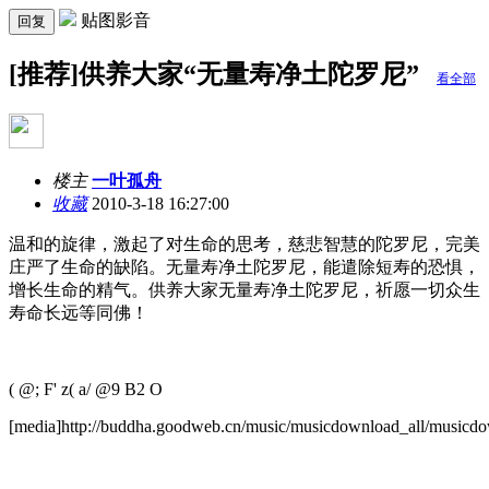
贴图影音
回复
[推荐]供养大家“无量寿净土陀罗尼”
看全部
楼主
一叶孤舟
收藏
2010-3-18 16:27:00
温和的旋律，激起了对生命的思考，慈悲智慧的陀罗尼，完美
庄严了生命的缺陷。无量寿净土陀罗尼，能遣除短寿的恐惧，
增长生命的精气。供养大家无量寿净土陀罗尼，祈愿一切众生
寿命长远等同佛！
( @; F' z( a/ @9 B2 O
[media]http://buddha.goodweb.cn/music/musicdownload_all/musicdo