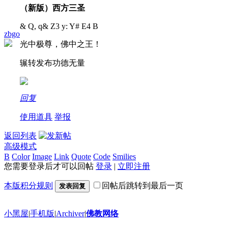
（新版）西方三圣
& Q, q& Z3 y: Y# E4 B
zbgo
光中极尊，佛中之王！
辗转发布功德无量
回复
使用道具
举报
返回列表
高级模式
B
Color
Image
Link
Quote
Code
Smilies
您需要登录后才可以回帖
登录
|
立即注册
本版积分规则
回帖后跳转到最后一页
发表回复
小黑屋
|
手机版
|
Archiver
|
佛教网络