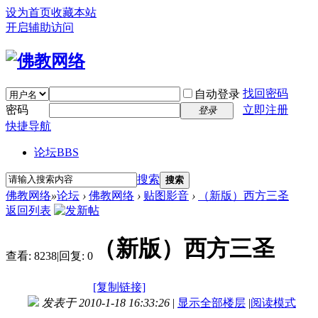
设为首页
收藏本站
开启辅助访问
找回密码
自动登录
密码
立即注册
登录
快捷导航
论坛
BBS
搜索
搜索
佛教网络
»
论坛
›
佛教网络
›
贴图影音
›
（新版）西方三圣
返回列表
（新版）西方三圣
查看:
8238
|
回复:
0
[复制链接]
发表于 2010-1-18 16:33:26
|
显示全部楼层
|
阅读模式