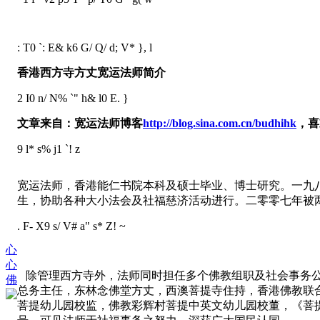
: T0 `: E& k6 G/ Q/ d; V* }, l
香港西方寺方丈宽运法师简介
2 I0 n/ N% `" h& l0 E. }
文章来自：宽运法师博客
http://blog.sina.com.cn/budhihk
，喜
9 l* s% j1 `! z
宽运法师，香港能仁书院本科及硕士毕业、博士研究。一九
生，协助各种大小法会及社福慈济活动进行。二零零七年被
. F- X9 s/ V# a" s* Z! ~
心
心
除管理西方寺外，法师同时担任多个佛教组职及社会事务公
佛
总务主任，东林念佛堂方丈，西澳菩提寺住持，香港佛教联
菩提幼儿园校监，佛教彩辉村菩提中英文幼儿园校董，《菩