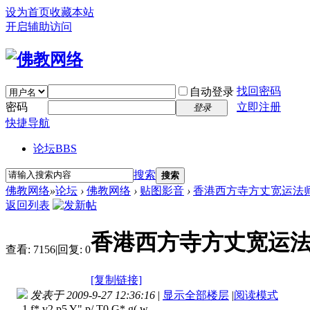
设为首页
收藏本站
开启辅助访问
找回密码
自动登录
密码
立即注册
登录
快捷导航
论坛
BBS
搜索
搜索
佛教网络
»
论坛
›
佛教网络
›
贴图影音
›
香港西方寺方丈宽运法
返回列表
香港西方寺方丈宽运
查看:
7156
|
回复:
0
[复制链接]
发表于 2009-9-27 12:36:16
|
显示全部楼层
|
阅读模式
1 f* v2 p5 Y" p/ T0 G* g( w