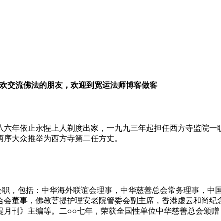
欢交流佛法的朋友，欢迎到宽运法师博客做客
八六年依止永惺上人剃度出家，一九九三年起担任西方寺监院一
两序大众推举为西方寺第二任方丈。
职，包括：中华海外联谊会理事，中华慈善总会常务理事，中国
合会董事，佛教菩提护理安老院管委会副主席，香港虚云和尚纪
提月刊》主编等。二○○七年，荣获全国性单位中华慈善总会颁赠