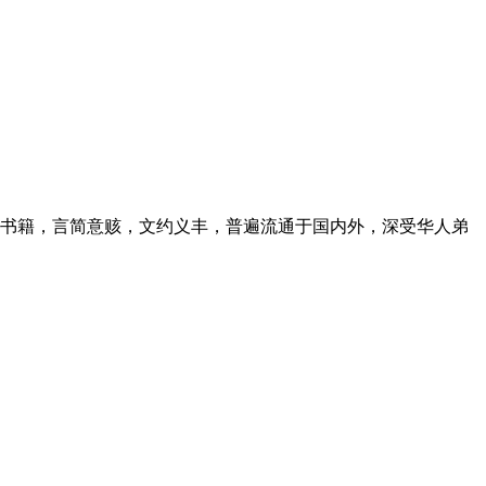
书籍，言简意赅，文约义丰，普遍流通于国内外，深受华人弟