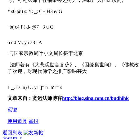
号。可见法师于社福事务之努力，深获广大国民认同。
* s0 @) s: Y: _; C+ H3 e/ G
' b( c4 P( d- @7 _3 u C
6 d0 M, y5 a3 l A
与国家宗教局叶小文局长摄于北京
法师著有《大悲观世音菩萨》、《因缘集世间》、《佛教改
子欢迎，对现代佛学之推广影响甚大
1 _, D- n) U. y1 ]" n- h' f" s
文章来自：宽运法师博客
http://blog.sina.com.cn/budhihk
回复
使用道具
举报
返回列表