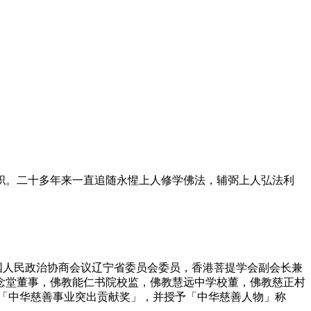
职。二十多年来一直追随永惺上人修学佛法，辅弼上人弘法利
人民政治协商会议辽宁省委员会委员，香港菩提学会副会长兼
念堂董事，佛教能仁书院校监，佛教慧远中学校董，佛教慈正村
「中华慈善事业突出贡献奖」，并授予「中华慈善人物」称