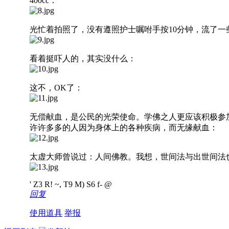
400cc：
光忙着拍照了，没有遵照护士嘱咐手按10分钟，流了一
看着挺吓人的，其实没什么：
这不，OK了：
无偿献血，是公民的光荣使命。学佛之人更应该积极参
许许多多的人因为身体上的各种疾病，而无缘献血：
太虚大师曾说过：人间佛教。我想，世间法与出世间法
' Z3 R! ~, T9 M) S6 f- @
回复
使用道具
举报