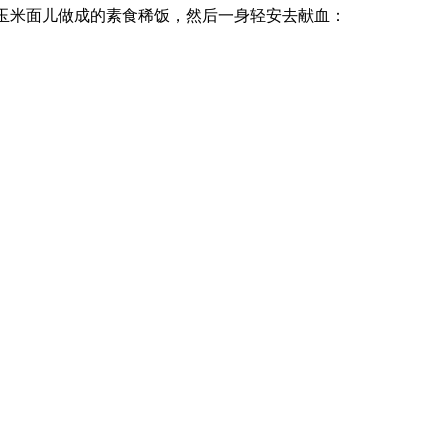
粗玉米面儿做成的素食稀饭，然后一身轻安去献血：