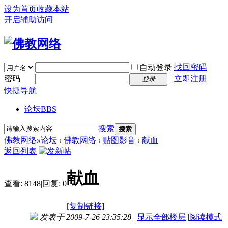
设为首页
收藏本站
开启辅助访问
找回密码
自动登录
密码
立即注册
登录
快捷导航
论坛
BBS
搜索
搜索
佛教网络
»
论坛
›
佛教网络
›
贴图影音
›
献血
返回列表
献血
查看:
8148
|
回复:
0
[复制链接]
发表于 2009-7-26 23:35:28
|
显示全部楼层
|
阅读模式