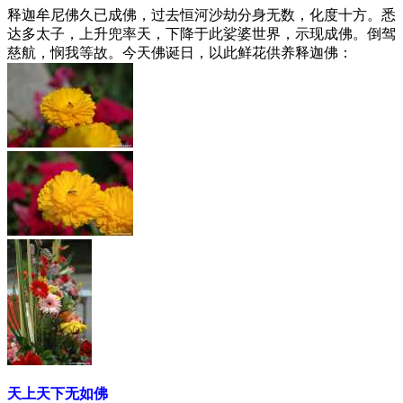
释迦牟尼佛久已成佛，过去恒河沙劫分身无数，化度十方。悉
达多太子，上升兜率天，下降于此娑婆世界，示现成佛。倒驾
慈航，悯我等故。今天佛诞日，以此鲜花供养释迦佛：
天上天下无如佛