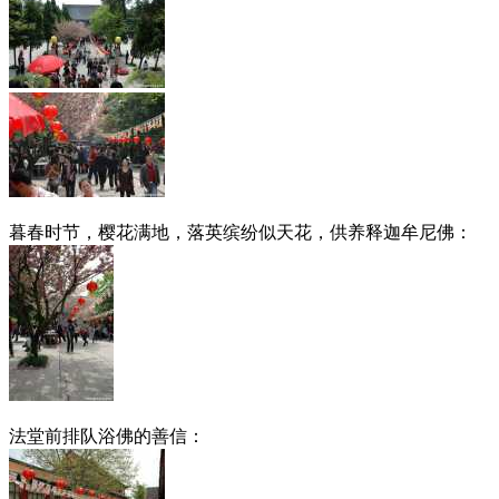
暮春时节，樱花满地，落英缤纷似天花，供养释迦牟尼佛：
法堂前排队浴佛的善信：