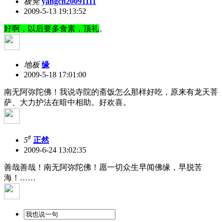
板凳
yangch20091111
2009-5-13 19:13:52
好啊，以后要多食素，顶礼
。
地板
缘
2009-5-18 17:01:00
南无阿弥陀佛！我说寺院的斋饭怎么那样好吃，原来有龙天菩
萨、大力护法在暗中相助。好欢喜。
#
5
正然
2009-6-24 13:02:35
善哉善哉！南无阿弥陀佛！愿一切众生早闻佛缘，早脱苦
海！……