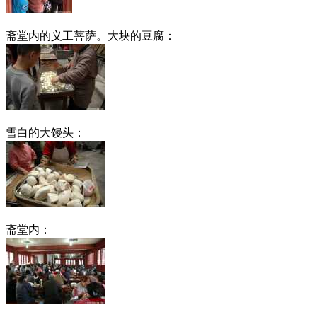
斋堂内的义工菩萨。大块的豆腐：
雪白的大馒头：
斋堂内：