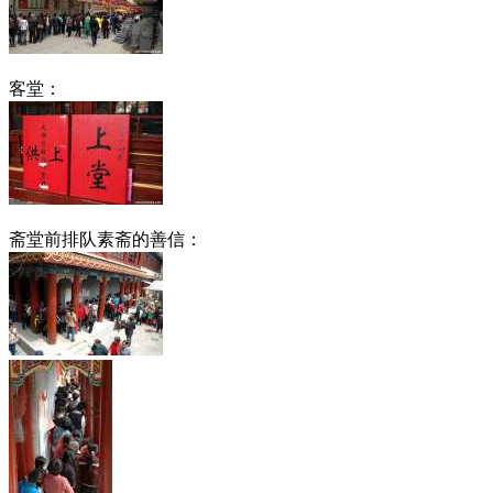
客堂：
斋堂前排队素斋的善信：