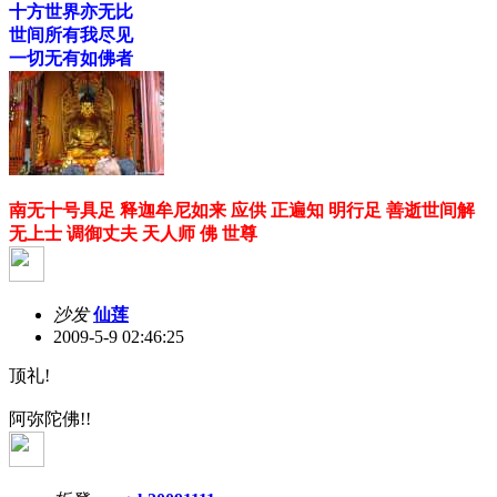
十方世界亦无比
世间所有我尽见
一切无有如佛者
南无十号具足 释迦牟尼如来 应供 正遍知 明行足 善逝世间解
无上士 调御丈夫 天人师 佛 世尊
沙发
仙莲
2009-5-9 02:46:25
顶礼!
阿弥陀佛!!