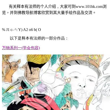
有关释本有法师的个人介绍
，
大家可到
www.101hk.com
浏
览，并到佛教导航博客欣赏到其大量手绘作品及交流。
% J1 c- ^: Y) A2 o6 b( O
以下是释本有法师的一部分作品：
万物系列一(学会包容)