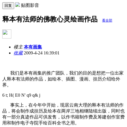
贴图影音
回复
释本有法师的佛教心灵绘画作品
看全部
楼主
本有画集
收藏
2009-4-24 16:39:01
我们是本有画集的推广团队，我们的目的是想把一位出家
人释本有法师的作品，如绘本、插图、漫画、挂历介绍给外
界。
6 t; H( E0 N' q9 q& j
事实上，在今年中开始，现居云南大理的释本有法师的作
品，将会制作成挂历及绘本在两岸三地相继陆续出版，同时也
有一部分真迹作品可供发售，以作书籍制作费及筹建创作室费
用和制作电子寺院手绘百科全书之用。