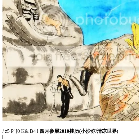
/ z5 P' [0 K& B4 l
四月参展2010挂历(小沙弥/清凉世界)