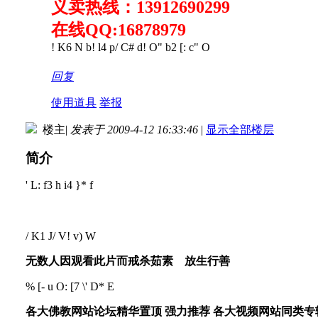
义卖热线：13912690299
在线QQ:16878979
! K6 N b! l4 p/ C# d! O" b2 [: c" O
回复
使用道具
举报
楼主
|
发表于 2009-4-12 16:33:46
|
显示全部楼层
简介
' L: f3 h i4 }* f
/ K1 J/ V! v) W
无数人因观看此片而戒杀茹素 放生行善
% [- u O: [7 \' D* E
各大佛教网站论坛精华置顶 强力推荐 各大视频网站同类专