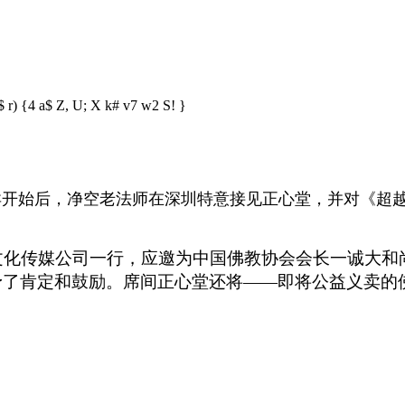
 r) {4 a$ Z
, U; X k# v7 w2 S! }
义卖开始后，净空老法师在深圳特意接见正心堂，并对《超
文化传媒公司一行，应邀为中国佛教协会会长一诚大和
予了肯定和鼓励。席间正心堂还将——即将公益义卖的