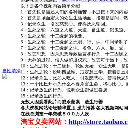
以下是各个视频内容简单介绍
1：首先也是描述人们的各种痛苦，不过接下来的内
2：首先是场面宏大的众生生活场面，接着是提问，
3：记录杀生，引发慈悲心。使得厌恶轮回。
4：生死之轮：六道之人道、天道、畜生道、饿鬼道
5：生死之轮：十二缘起的概要。
6：生死之轮：十二缘起之无明、行、识。中间录制
7：生死之轮：十二缘起之识、名色、六入、触、受。
8：改变思想，因为思想导致语言和行为。十二因缘之
9：天葬的过程。僧人做超度仪式。改变每个当下，
10：生死之轮：十二缘起。轮回无始，众生无明，是
自性清净
11：生死之轮：说明四圣谛、戒定慧三学。接着是五
12：记录杀生，比如人吃人。引发慈悲心。使得厌恶
13：一个比丘开示为什么不要杀害生命，将心比心。
14：记录放生的行为。说明众生都做过眷属。
15：记录放生的行为。
无数人因观看此片而戒杀茹素 放生行善
各大佛教网站论坛精华置顶 强力推荐 各大视频网站
在线总浏览一年突破８００万人次
淘宝义卖网站：
http://store.taoba