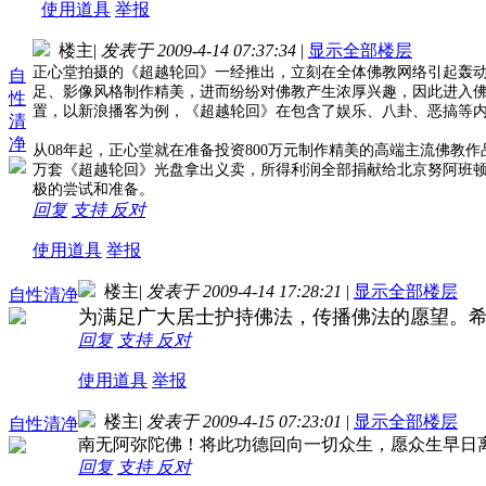
使用道具
举报
楼主
|
发表于 2009-4-14 07:37:34
|
显示全部楼层
正心堂拍摄的《超越轮回》一经推出，立刻在全体佛教网络引起轰
自
足、影像风格制作精美，进而纷纷对佛教产生浓厚兴趣，因此进入
性
置，以新浪播客为例，《超越轮回》在包含了娱乐、八卦、恶搞等
清
净
从
08
年起，正心堂就在准备投资
800
万元制作精美的高端主流佛教作
万套《超越轮回》光盘拿出义卖，所得利润全部捐献给北京努阿班
极的尝试和准备。
回复
支持
反对
使用道具
举报
楼主
|
发表于 2009-4-14 17:28:21
|
显示全部楼层
自性清净
为满足广大居士护持佛法，传播佛法的愿望。
回复
支持
反对
使用道具
举报
楼主
|
发表于 2009-4-15 07:23:01
|
显示全部楼层
自性清净
南无阿弥陀佛！将此功德回向一切众生，愿众生早日
回复
支持
反对