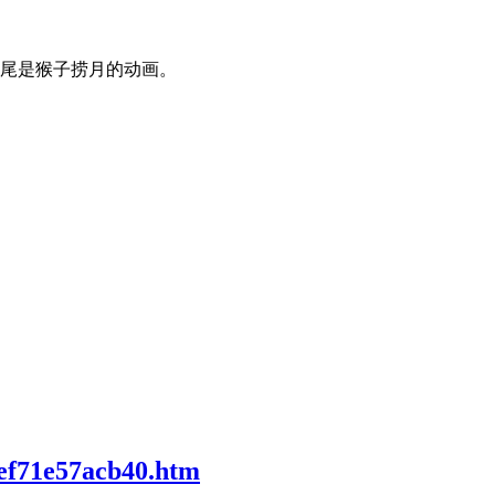
结尾是猴子捞月的动画。
7ef71e57acb40.htm