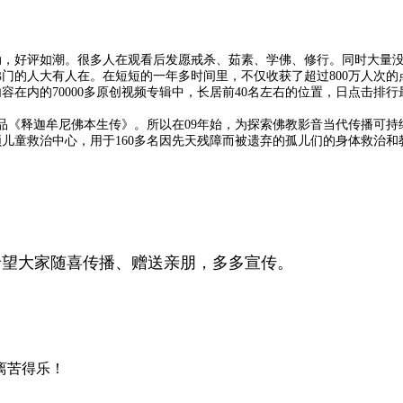
动，好评如潮。很多人在观看后发愿戒杀、茹素、学佛、修行。同时大量
佛门的人大有人在。
在短短的一年多时间里，不仅收获了超过
800
万人次的
内容在内的
70000
多原创视频专辑中，长居前
40
名左右的位置，日点击排行
品《释迦牟尼佛本生传》。所以在
09
年始，为探索佛教影音当代传播可持
顿儿童救治中心，用于
160
多名因先天残障而被遗弃的孤儿们的身体救治和
希望大家随喜传播、赠送亲朋，多多宣传。
离苦得乐！