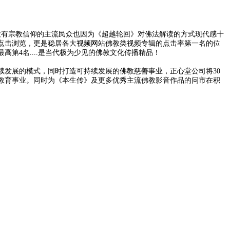
没有宗教信仰的主流民众也因为《超越轮回》对佛法解读的方式现代感十
点击浏览，更是稳居各大视频网站佛教类视频专辑的点击率第一名的位
最高第
4
名
....
是当代极为少见的佛教文化传播精品！
续发展的模式，同时打造可持续发展的佛教慈善事业，正心堂公司将
30
教育事业。同时为《本生传》及更多优秀主流佛教影音作品的问市在积