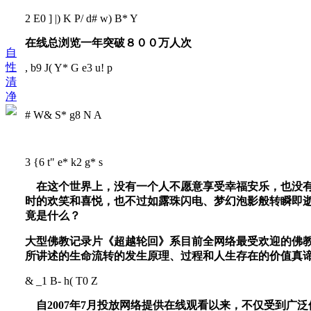
2 E0 ] |) K P/ d# w) B* Y
在线总浏览一年突破８００万人次
自
性
, b9 J( Y* G e3 u! p
清
净
# W& S* g8 N A
3 {6 t" e* k2 g* s
在这个世界上，没有一个人不愿意享受幸福安乐，也没有
时的欢笑和喜悦，也不过如露珠闪电、梦幻泡影般转瞬即
竟是什么？
大型佛教记录片《超越轮回》系目前全网络最受欢迎的佛教
所讲述的生命流转的发生原理、过程和人生存在的价值真
& _1 B- h( T0 Z
自2007年7月投放网络提供在线观看以来，不仅受到广