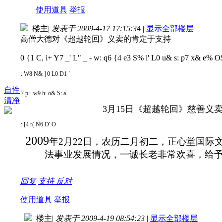
使用道具
举报
楼主
|
发表于 2009-4-17 17:15:34
|
显示全部楼层
高僧大德对《超越轮回》义卖的肯定于支持
0 {1 C, i+ Y7 _' L" _
- w: q6 {4 e3 S% i' L0 u
& s: p7 x& e% O$
: W8 N& }0 L0 D1 `
自性
7 p+ w9 h: o& S: a
清净
3月15日《超越轮回》慈善
: [4 r( N6 D' O
2009
年
2
月
22
日
，农历二月初二，正心堂国际
法事业发展情况，一诚长老非常欢喜，给
回复
支持
反对
使用道具
举报
楼主
|
发表于 2009-4-19 08:54:23
|
显示全部楼层