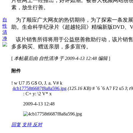
片在网上一经推出，好评如潮。被各大视频网站纷纷
素，放生行善。
为了顺应广大网友的热切期待，为了探索一条发展
自
性
助。生命科学纪录片《超越轮回》精编新版DVD、V
清
净
该片销售所得将用于公益慈善救助行动，
该片销售
多多购买、赠送亲朋，多多宣传。
[
本帖最后由 自性清净 于 2009-4-13 12:48 编辑
]
附件
! w U7 J5 G$ O, J. a. V# k
4cb17758t6687f8a8a596.jpg
(125.16 KB)
# `6 `6 A7 F2 u5 J; r9
: C+ y: \2 V* x
2009-4-13 12:48
回复
支持
反对