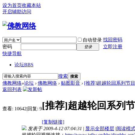
设为首页
收藏本站
开启辅助访问
找回密码
自动登录
密码
立即注册
登录
快捷导航
论坛
BBS
搜索
搜索
佛教网络
»
论坛
›
佛教网络
›
贴图影音
›
[推荐]超越轮回系列节目
返回列表
[推荐]超越轮回系列节
查看:
10642
|
回复:
9
[复制链接]
发表于 2009-4-12 07:04:31
|
显示全部楼层
|
阅读模
超越轮回视频连接：
http://www.jzfjw.cn/bbs/dispbbs.a