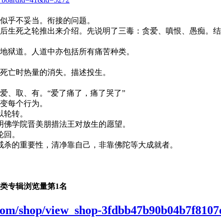
容似乎不妥当。衔接的问题。
然后生死之轮推出来介绍。先说明了三毒：贪爱、嗔恨、愚痴。
、地狱道。人道中亦包括所有痛苦种类。
了死亡时热量的消失。描述投生。
爱、取、有。“爱了痛了，痛了哭了”
改变每个行为。
以轮转。
明佛学院晋美朋措法王对放生的愿望。
轮回。
戒杀的重要性，清净靠自己，非靠佛陀等大成就者。
同类专辑浏览量第1名
o.com/shop/view_shop-3fdbb47b90b04b7f810