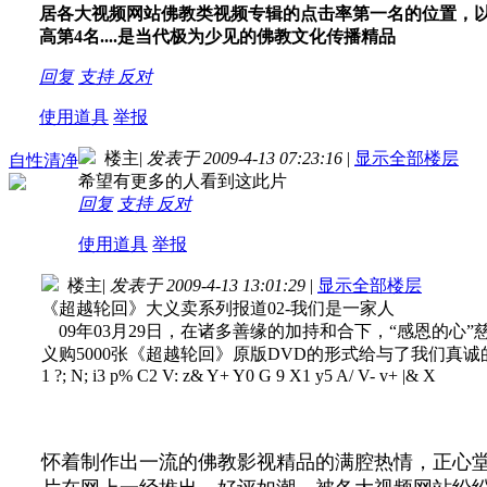
居各大视频网站佛教类视频专辑的点击率第一名的位置，以
高第4名....是当代极为少见的佛教文化传播精品
回复
支持
反对
使用道具
举报
楼主
|
发表于 2009-4-13 07:23:16
|
显示全部楼层
自性清净
希望有更多的人看到这此片
回复
支持
反对
使用道具
举报
楼主
|
发表于 2009-4-13 13:01:29
|
显示全部楼层
《超越轮回》大义卖系列报道02-我们是一家人
09年03月29日，在诸多善缘的加持和合下，“感恩的心
义购5000张《超越轮回》原版DVD的形式给与了我们真诚
1 ?; N; i3 p% C2 V: z& Y+ Y0 G
9 X1 y5 A/ V- v+ |& X
怀着制作出一流的佛教影视精品的满腔热情，正心