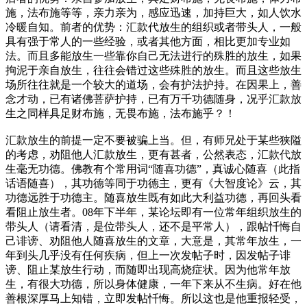
施，法布施等等，亲力亲为，感应迅速，加持巨大，如人饮水
冷暖自知。前者的优势：汇款代放生的组织或者带头人，一般
具有强于常人的一些经验，或者其他方面，相比更加专业如
法。而且多能放生一些靠你自己无法进行的殊胜的放生，如果
拘泥于亲自放生，往往会错过这些殊胜的放生。而且这些放生
场所往往就是一个较大的道场，会有护法护持。在因果上，善
念才动，已有诸佛菩萨护持，已有万千功德随身，况乎汇款放
生之同样具足财布施，无畏布施，法布施乎？！
汇款放生的前提一定不要被骗上当。但，有师兄处于某些狭隘
的考虑，劝阻他人汇款放生，更有甚者，公然表态，汇款代放
生毫无功德。佛教有个常用词“随喜功德”，真诚心随喜（此指
话语随喜），其功德等同于功德主，更有《大智度论》云，其
功德远胜于功德主。随喜放生既有如此大利益功德，再回头看
看阻止放生者。08年下半年，某论坛即有一位常年组织放生的
带头人（请看清，是位带头人，还不是平常人），跟帖忏悔自
己诽谤、劝阻他人随喜放生的文章，大意是，其常年放生，一
年到头几乎没有任何疾病，但上一次发帖子时，因发帖子诽
谤、阻止某放生行动，而随即出现高烧症状。因为他常年放
生，有很大功德，所以身体健康，一年下来从不生病。好在他
善根深厚马上知错，立即发帖忏悔。所以这也是他重报轻受，