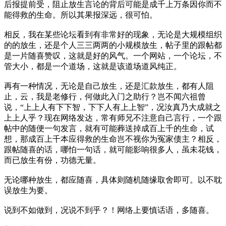
后报提前受，阻止放生言论的背后可能是成千上万条因你而不
能得救的生命。所以其果报深远，很可怕。
相反，我在某些论坛看到有非常好的现象，无论是大规模组织
的的放生，还是个人三三两两的小规模放生，帖子里的跟帖都
是一片随喜赞叹，这就是好的风气。一个网站，一个论坛，不
管大小，都是一个道场，这就是该道场道风纯正。
再有一种情况，无论是自己放生，还是汇款放生，都有人阻
止，云，我是老修行，何做此入门之助行？岂不闻六祖曾
说，“上上人有下下智，下下人有上上智”，况汝真乃大成就之
上上人乎？现在网络发达，常有师兄不注意自己言行，一个跟
帖中的随便一句发言，就有可能葬送掉成百上千的生命，试
想，那成百上千本应得救的生命岂不视你为冤家债主？相反，
跟帖随喜的话，哪怕一句话，就可能影响很多人，虽未花钱，
而已放生有份，功德无量。
无论哪种放生，都应随喜，具体则随机随缘取舍即可。以不耽
误放生为要。
说到不如做到，况说不到乎？！网络上要慎话语，多随喜。