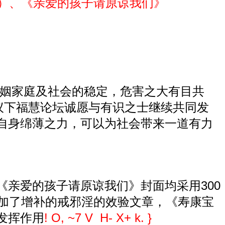
本）、《亲爱的孩子请原谅我们》
姻家庭及社会的稳定，危害之大有目共
议下
福慧论坛
诚愿与有识之士继续共同发
自身绵薄之力，可以为社会带来一道有力
亲爱的孩子请原谅我们》封面均采用300
增加了增补的戒邪淫的效验文章，《寿康宝
发挥作用
! O, ~7 V H- X+ k. }