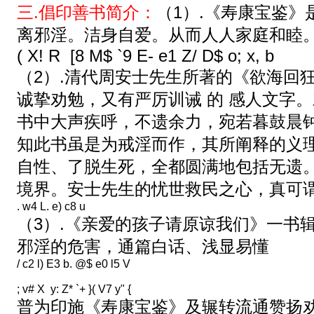
三.倡印善书简介：
（1）.《寿康宝鉴
离邪淫。洁身自爱。从而人人家庭和睦
( X! R [8 M$ `9 E- e1 Z/ D$ o; x, b
（2）.清代周安士先生所著的《欲海回
诚挚劝勉，又有严厉训诫 的 感人文字
书中大声疾呼，不遗余力，宛若暮鼓晨
知此书虽是为戒淫而作，其所阐释的义
自性、了脱生死，全都圆满地包括无遗
境界。安士先生的忧世救民之心，真可
. w4 L. e) c8 u
（3）.《亲爱的孩子请原谅我们》一书
邪淫的危害，通篇白话、浅显易懂
/ c2 l) E3 b. @$ e0 l5 V
; v# X y: Z* `+ }( V7 y" {
普为印施《寿康宝鉴》及辗转流通赞扬