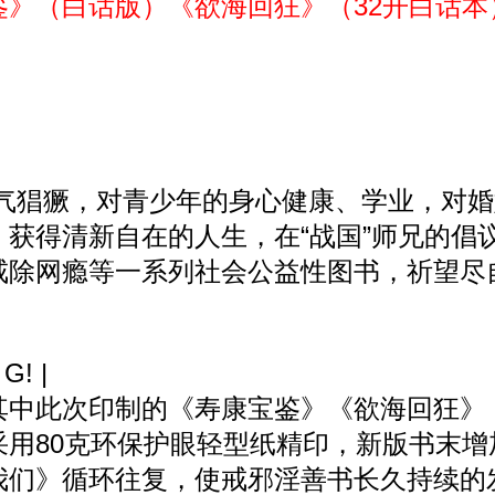
鉴》（白话版）《欲海回狂》（32开白话
气猖獗，对青少年的身心健康、学业，对婚
获得清新自在的人生，在“战国”师兄的倡
戒除网瘾等一系列社会公益性图书，祈望尽
 G! |
中此次印制的《寿康宝鉴》《欲海回狂》《
采用80克环保护眼轻型纸精印，新版书末
我们》循环往复，使戒邪淫善书长久持续的