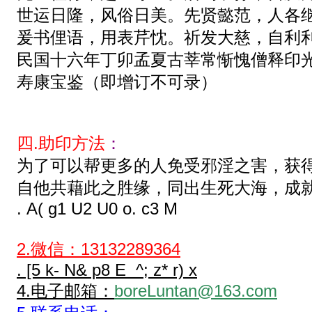
世运日隆，风俗日美。先贤懿范，人各
爰书俚语，用表芹忱。祈发大慈，自利
民国十六年丁卯孟夏古莘常惭愧僧释印
寿康宝鉴（即增订不可录）
四.助印方法
：
为了可以帮更多的人免受邪淫之害，获
自他共藉此之胜缘，同出生死大海，成
. A( g1 U2 U0 o. c3 M
2.微信：13132289364
. [5 k- N& p8 E ^; z* r) x
4.电子邮箱：
boreLuntan@163.com