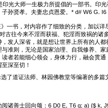
》是印光大师一生极力所提倡的一部书。印
。子孙贤孝。夫妻忠贞恩爱。
* d# W6 G. I6 
狂》一书，对内容作了细致的分类，加以详
。对古往今来不淫而获福、犯淫而致祸的诸
钟，发人深省，就是想让世界上所有的人都
理与准则，无论是国家治理、自我修养、家
。读者若能细心领会，身体力行，融会贯通
谓至深至切！
辑选了道证法师、林园佛教堂等编著的多篇
劝阅诸善士回向颂：
6 D0 E, T6 g; a) {$ k, 