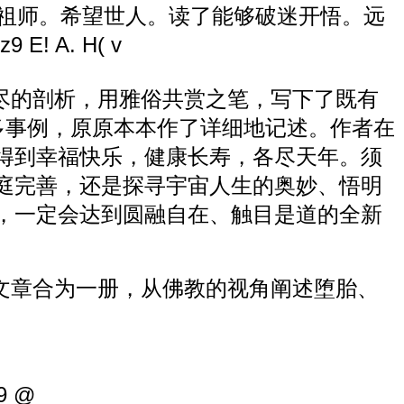
光祖师。希望世人。读了能够破迷开悟。远
z9 E! A. H( v
尽的剖析，用雅俗共赏之笔，写下了既有
多事例，原原本本作了详细地记述。作者在
得到幸福快乐，健康长寿，各尽天年。须
庭完善，还是探寻宇宙人生的奥妙、悟明
，一定会达到圆融自在、触目是道的全新
文章合为一册，从佛教的视角阐述堕胎、
J9 @