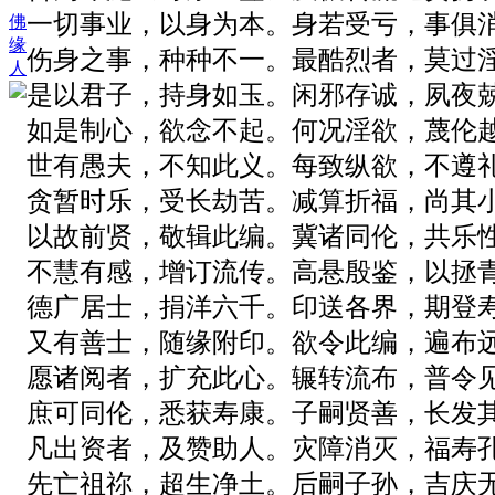
一切事业，以身为本。身若受亏，事俱
佛
缘
伤身之事，种种不一。最酷烈者，莫过
人
是以君子，持身如玉。闲邪存诚，夙夜
如是制心，欲念不起。何况淫欲，蔑伦
世有愚夫，不知此义。每致纵欲，不遵
贪暂时乐，受长劫苦。减算折福，尚其
以故前贤，敬辑此编。冀诸同伦，共乐
不慧有感，增订流传。高悬殷鉴，以拯
德广居士，捐洋六千。印送各界，期登
又有善士，随缘附印。欲令此编，遍布
愿诸阅者，扩充此心。辗转流布，普令
庶可同伦，悉获寿康。子嗣贤善，长发
凡出资者，及赞助人。灾障消灭，福寿
先亡祖祢，超生净土。后嗣子孙，吉庆