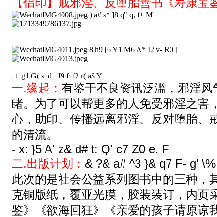
【倡印】戒邪淫、反堕胎善书《寿康宝
) a# s* ]8 q" q, f+ M
8 h9 [6 Y1 M6 A* I2 v- R0 [
, t. g1 G( s. d+ I9 f; f2 r( a$ Y
一.缘起：
有鉴于不良资讯泛滥，邪淫风
睹。为了可以帮更多的人免受邪淫之害，
心，助印、传播远离邪淫、反对堕胎、
的清流。
- x: }5 A' z& d# t: Q' c7 Z0 e. F
二.出版计划：
& ?& a# ^3 }& q7 F- g' \%
此次的是社会公益系列图书中的三种，其
克铜版纸，覆亚光膜，胶装装订，内页
鉴》《欲海回狂》《亲爱的孩子请原谅