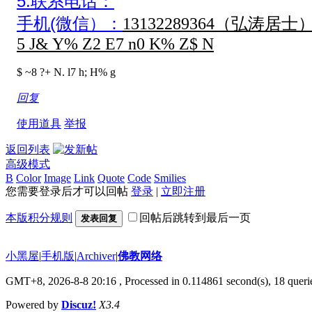
5.联系电话：
手机(微信）：
13132289364（弘涛居士
5 J& Y% Z2 E7 n0 K% Z$ N
$ ~8 ?+ N. l7 h; H% g
回复
使用道具
举报
返回列表
高级模式
B
Color
Image
Link
Quote
Code
Smilies
您需要登录后才可以回帖
登录
|
立即注册
本版积分规则
回帖后跳转到最后一页
发表回复
小黑屋
|
手机版
|
Archiver
|
佛教网络
GMT+8, 2026-8-8 20:16
, Processed in 0.114861 second(s), 18 querie
Powered by
Discuz!
X3.4