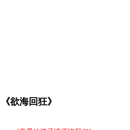
）《欲海回狂》