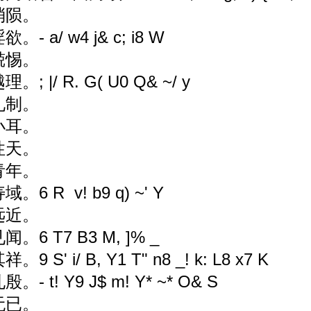
消陨。
淫欲。
- a/ w4 j& c; i8 W
兢惕。
越理。
; |/ R. G( U0 Q& ~/ y
礼制。
小耳。
性天。
青年。
寿域。
6 R v! b9 q) ~' Y
远近。
见闻。
6 T7 B3 M, ]% _
其祥。
9 S' i/ B, Y1 T" n8 _! k: L8 x7 K
孔殷。
- t! Y9 J$ m! Y* ~* O& S
无已。