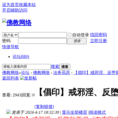
设为首页
收藏本站
开启辅助访问
找回密码
自动登录
密码
立即注册
登录
快捷导航
论坛
BBS
搜索
搜索
佛教网络
»
论坛
›
佛教网络
›
法务讯息
›
【倡印】戒邪淫、反堕胎
返回列表
【倡印】戒邪淫、反
查看:
2943
|
回复:
0
[复制链接]
发表于 2024-4-17 18:32:39
|
显示全部楼层
|
阅读模式