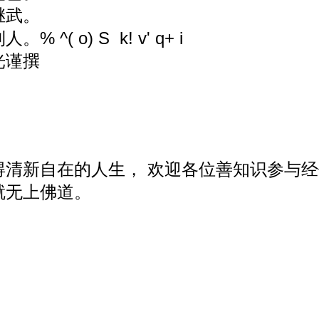
继武。
利人。
% ^( o) S k! v' q+ i
光谨撰
得清新自在的人生， 欢迎各位善知识参与
就无上佛道。