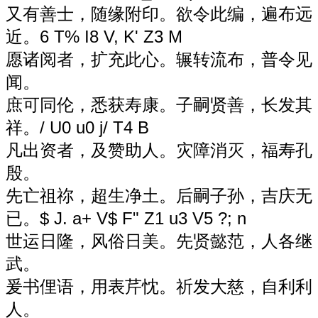
又有善士，随缘附印。欲令此编，遍布远
近。
6 T% I8 V, K' Z3 M
愿诸阅者，扩充此心。辗转流布，普令见
闻。
庶可同伦，悉获寿康。子嗣贤善，长发其
祥。
/ U0 u0 j/ T4 B
凡出资者，及赞助人。灾障消灭，福寿孔
殷。
先亡祖祢，超生净土。后嗣子孙，吉庆无
已。
$ J. a+ V$ F" Z1 u3 V5 ?; n
世运日隆，风俗日美。先贤懿范，人各继
武。
爰书俚语，用表芹忱。祈发大慈，自利利
人。