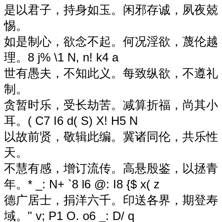
是以君子，持身如玉。闲邪存诚，夙夜兢
惕。
如是制心，欲念不起。何况淫欲，蔑伦越
理。
8 j% \1 N, n! k4 a
世有愚夫，不知此义。每致纵欲，不遵礼
制。
贪暂时乐，受长劫苦。减算折福，尚其小
耳。
( C7 I6 d( S) X! H5 N
以故前贤，敬辑此编。冀诸同伦，共乐性
天。
不慧有感，增订流传。高悬殷鉴，以拯青
年。
* _: N+ `8 l6 @: I8 {$ x( z
德广居士，捐洋六千。印送各界，期登寿
域。
" v; P1 O. o6 _: D/ q