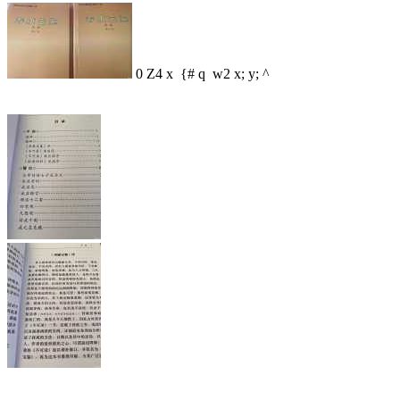
0 Z4 x {# q w2 x; y; ^