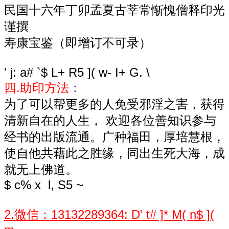
民国十六年丁卯孟夏古莘常惭愧僧释印光
谨撰
寿康宝鉴（即增订不可录）
' j: a# `$ L+ R5 ]( w- I+ G. \
四.助印方法
：
为了可以帮更多的人免受邪淫之害，获得
清新自在的人生， 欢迎各位善知识参与
经书的出版流通。广种福田，厚培慧根，
使自他共藉此之胜缘，同出生死大海，成
就无上佛道。
$ c% x l, S5 ~
2.微信：13132289364
: D' t# ]* M( n$ ](