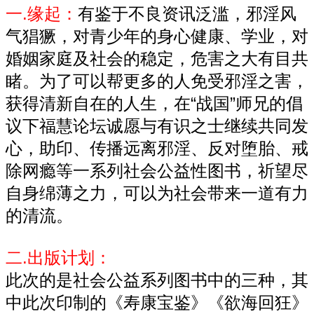
一.缘起：
有鉴于不良资讯泛滥，邪淫风
气猖獗，对青少年的身心健康、学业，对
婚姻家庭及社会的稳定，危害之大有目共
睹。为了可以帮更多的人免受邪淫之害，
获得清新自在的人生，在“战国”师兄的倡
议下
福慧论坛
诚愿与有识之士继续共同发
心，助印、传播远离邪淫、反对堕胎、戒
除网瘾等一系列社会公益性图书，祈望尽
自身绵薄之力，可以为社会带来一道有力
的清流。
二.出版计划：
此次的是社会公益系列图书中的三种，其
中此次印制的《寿康宝鉴》《欲海回狂》