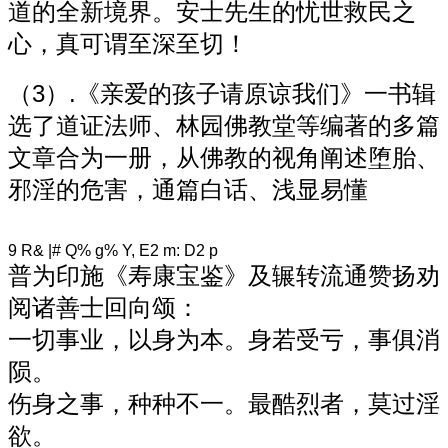
道的全新境界。安士先生的忧世救民之
心，真可谓至深至切！
（3）.《亲爱的孩子请原谅我们》一书辑
选了道证法师、林园佛教堂等编著的多篇
文章合为一册，从佛教的视角阐述堕胎、
邪淫的危害，通篇白话、浅显易懂
9 R& |# Q% g% Y, E2 m: D2 p
普为印施《寿康宝鉴》及辗转流通赞扬劝
阅诸善士回向颂：
一切事业，以身为本。身若受亏，事俱消
陨。
伤身之事，种种不一。最酷烈者，莫过淫
欲。