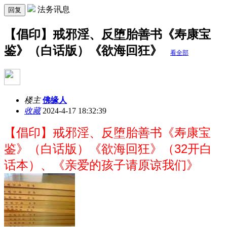
法务讯息
回复
【倡印】戒邪淫、反堕胎善书《寿康宝
鉴》（白话版）《欲海回狂》
看全部
楼主
佛缘人
收藏
2024-4-17 18:32:39
【倡印】戒邪淫、反堕胎善书《寿康宝
鉴》（白话版）《欲海回狂》（32开白
话本）、《亲爱的孩子请原谅我们》