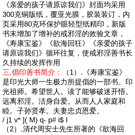
《亲爱的孩子请原谅我们》封面均采用
300克铜版纸，覆亚光膜，胶装装订，内
页采用80克环保护眼轻型纸精印，新版
书末增加了增补的戒邪淫的效验文章，
《寿康宝鉴》《欲海回狂》《亲爱的孩子
请原谅我们》循环往复，使戒邪淫善书长
久持续的发挥作用
三.倡印善书简介：
（1）.《寿康宝鉴》
是印光大师一生极力所提倡的一部书。印
光祖师。希望世人。读了能够破迷开悟。
远离邪淫。洁身自爱。从而人人家庭和
睦。子孙贤孝。夫妻忠贞恩爱。
/ j1 v* ]( M) q- p# i$ I
（2）.清代周安士先生所著的《欲海回