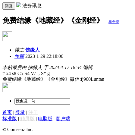
法务讯息
回复
免费结缘《地藏经》《金刚经》
看全部
楼主
佛缘人
收藏
2023-1-29 22:18:06
本帖最后由 佛缘人 于 2024-4-17 18:34 编辑
# x4 s8 C5 S4 V/ J, S* g
免费结缘《地藏经》《金刚经》微信:fj960Luntan
首页
|
登录
|
注册
标准版
|
触屏版
|
电脑版
|
客户端
© Comsenz Inc.