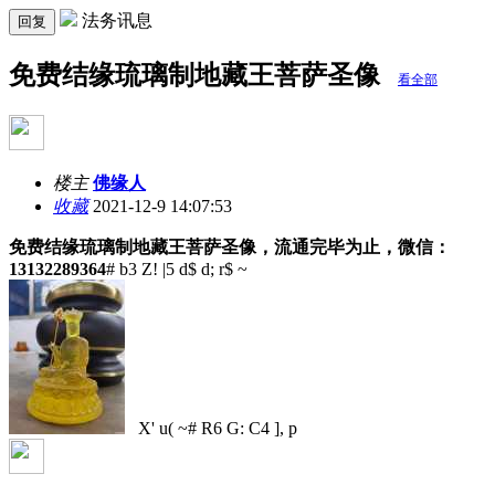
法务讯息
回复
免费结缘琉璃制地藏王菩萨圣像
看全部
楼主
佛缘人
收藏
2021-12-9 14:07:53
免费结缘琉璃制地藏王菩萨圣像，流通完毕为止，微信：
13132289364
# b3 Z! |5 d$ d; r$ ~
X' u( ~# R6 G: C4 ], p