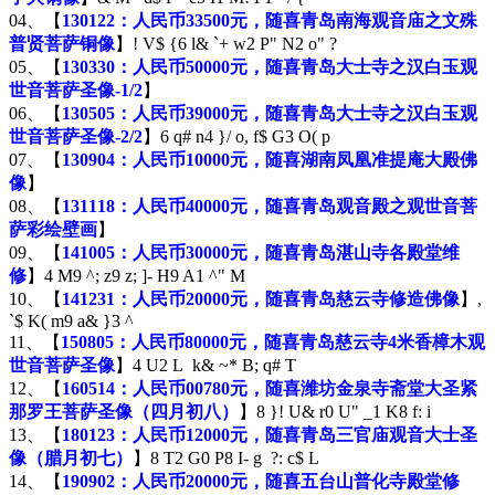
04、【
130122：人民币33500元，随喜青岛南海观音庙之文殊
普贤菩萨铜像
】
! V$ {6 l& `+ w2 P" N2 o" ?
05、【
130330：人民币50000元，随喜青岛大士寺之汉白玉观
世音菩萨圣像-1/2
】
06、【
130505：人民币39000元，随喜青岛大士寺之汉白玉观
世音菩萨圣像-2/2
】
6 q# n4 }/ o, f$ G3 O( p
07、【
130904：人民币10000元，随喜湖南凤凰准提庵大殿佛
像
】
08、【
131118：人民币40000元，随喜青岛观音殿之观世音菩
萨彩绘壁画
】
09、【
141005：人民币30000元，随喜青岛湛山寺各殿堂维
修
】
4 M9 ^; z9 z; ]- H9 A1 ^" M
10、【
141231：人民币20000元，随喜青岛慈云寺修造佛像
】
,
`$ K( m9 a& }3 ^
11、【
150805：人民币80000元，随喜青岛慈云寺4米香樟木观
世音菩萨圣像
】
4 U2 L k& ~* B; q# T
12、【
160514：人民币00780元，随喜潍坊金泉寺斋堂大圣紧
那罗王菩萨圣像（四月初八）
】
8 }! U& r0 U" _1 K8 f: i
13、【
180123：人民币12000元，随喜青岛三官庙观音大士圣
像（腊月初七）
】
8 T2 G0 P8 I- g ?: c$ L
14、【
190902：人民币20000元，随喜五台山普化寺殿堂修