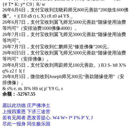
{# T* K: y* C9 | R/ w
26年6月6日，支付宝收到沈晓莉师兄800元善款“200放生600佛
像”。
+ |( E0 a$ r) t, X) c8 z0 a4 Y$ _
26年6月7日，支付宝收到翼飞师兄5000元善款“随缘使用油费
等均可”（安排油费1000佛像4000）。
26年7月1日，支付宝收到翼飞师兄5000元善款“随缘使用油费
等均可”。
26年7月7日，支付宝收到仁鹏师兄“修造佛像”200元。
26年8日5日，支付宝收到翼飞师兄5000元善款“随缘使用油费
等均可”（安排佛像）。
26年8月5日，支付宝收到周蔚师兄100元善款。
) B3 S- b8 X%
q% z2 f I( f
26年8月5日，微信收到Joseph师兄300元“善款随缘使用”（安
排佛像）。
& s% e. m. B% H6 u( p' Y9 G, s
余额：-52767.55
愿以此功德 庄严佛净土
上报四重恩 下济三途苦
若有见闻者 悉发菩提心
. W4 W+ f* F% P' Y, J
尽此一报身 同生极乐国