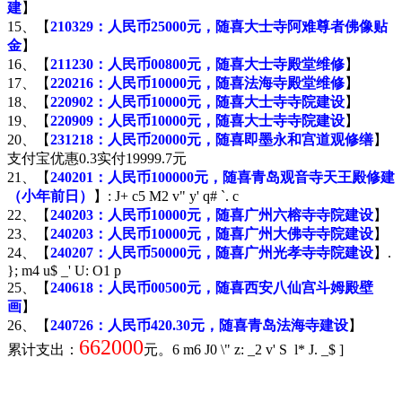
建
】
15、【
210329：人民币25000元，随喜大士寺阿难尊者佛像贴
金
】
16、【
211230：人民币00800元，随喜大士寺殿堂维修
】
17、【
220216：人民币10000元，随喜法海寺殿堂维修
】
18、【
220902：人民币10000元，随喜大士寺寺院建设
】
19、【
220909：人民币10000元，随喜大士寺寺院建设
】
20、【
231218：人民币20000元，随喜即墨永和宫道观修缮
】
支付宝优惠0.3实付19999.7元
21、【
240201：人民币100000元，随喜青岛观音寺天王殿修建
（小年前日）
】
: J+ c5 M2 v" y' q# `. c
22、【
240203：人民币10000元，随喜广州六榕寺寺院建设
】
23、【
240203：人民币10000元，随喜广州大佛寺寺院建设
】
24、【
240207：人民币50000元，随喜广州光孝寺寺院建设
】
.
}; m4 u$ _' U: O1 p
25、【
240618：人民币00500元，随喜西安八仙宫斗姆殿壁
画
】
26、【
240726：人民币420.30元，随喜青岛法海寺建设
】
662000
累计支出：
元。
6 m6 J0 \" z: _2 v' S l* J. _$ ]