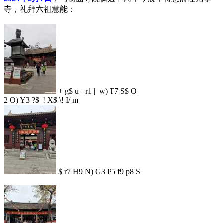
寺，礼拜六祖慧能：
+ g$ u+ r1 | w) T7 S$ O
2 O) Y3 ?$ |! X$ \! I/ m
$ r7 H9 N) G3 P5 f9 p8 S