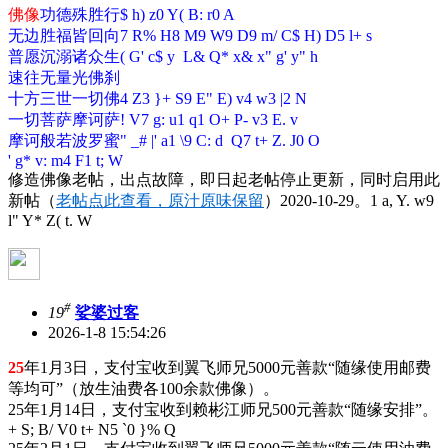
佛像
功德殊胜行
$ h) z0 Y( B: r0 A
无边胜福皆回向
7 R% H8 M9 W9 D9 m/ C$ H) D5 l+ s
普愿沉溺诸众生
( G' c$ y L& Q* x& x" g' y" h
速往无量光佛刹
十方三世一切佛
4 Z3 }+ S9 E" E) v4 w3 |2 N
一切菩萨摩诃萨
! V7 g: u1 q1 O+ P- v3 E. v
摩诃般若波罗蜜
" _# |' a1 \9 C: d Q7 t+ Z. J0 O
' g* v: m4 F1 t; W
修造佛像老帖，出点故障，即日起老帖停止更新，同时启用此
新帖（
老帖点此查看，原汁原味保留
）2020-10-29。
1 a, Y. w9
l" Y* Z( t. W
#
19
娑婆过客
2026-1-8 15:54:26
25
年1月3日，支付宝收到翼飞师兄5000元善款“随缘使用邮费
等均可”（放生油费各100余款佛像）。
25年1月14日，支付宝收到赖彬江师兄500元善款“随缘安排”。
+ S; B/ V0 t+ N5 `0 }% Q