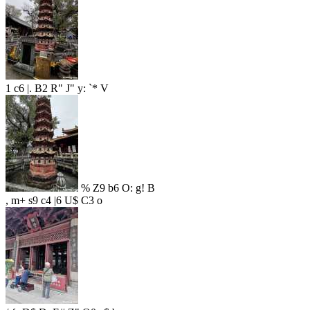
1 c6 |. B2 R" J" y: `* V
% Z9 b6 O: g! B
, m+ s9 c4 |6 U$ C3 o