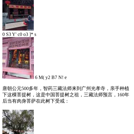
0 S3 Y' c0 o3 ]* s
6 M( y2 B7 N! e
唐朝公元500多年，智药三藏法师来到广州光孝寺，亲手种植
下这棵菩提树，这是中国菩提树之祖，三藏法师预言，160年
后当有肉身菩萨在此树下受戒：