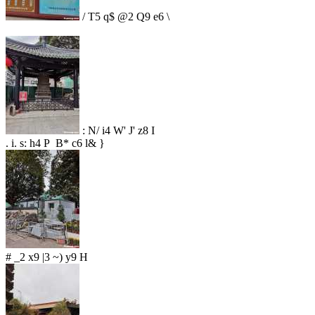
/ T5 q$ @2 Q9 e6 \
: N/ i4 W' J' z8 I
. i. s: h4 P B* c6 l& }
# _2 x9 |3 ~) y9 H