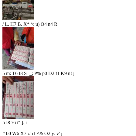
/ L. H7 B. X* ^: u) O4 n4 R
5 m: T6 I8 S- _; P% p0 D2 f1 K9 n! j
5 I8 ?6 i" ]: i
# b0 W6 X7 z' r1 ^& O2 y: v' j