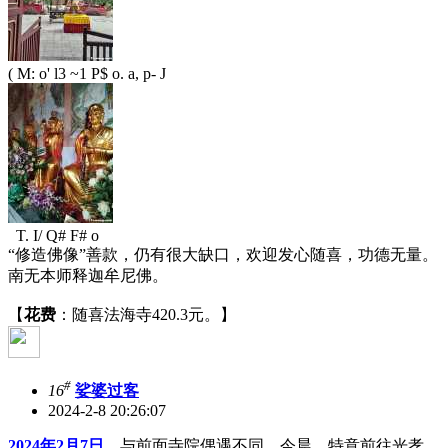
( M: o' l3 ~1 P$ o. a, p- J
T. I/ Q# F# o
“修造佛像”善款，仍有很大缺口，欢迎发心随喜，功德无量。
南无本师释迦牟尼佛。
【
花费
：随喜法海寺420.3元。】
#
16
娑婆过客
2024-2-8 20:26:07
2024年2月7日
，与前面寺院偶遇不同，今晨，特意前往光孝