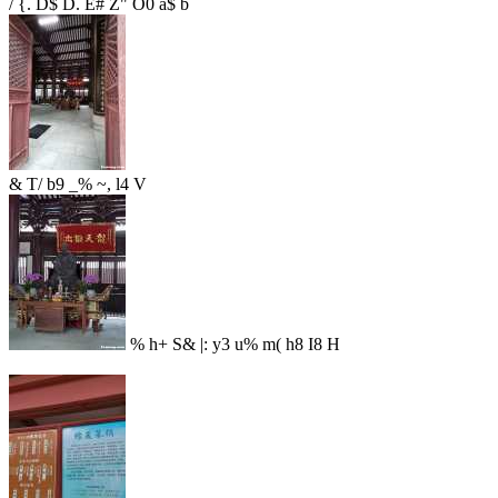
/ {. D$ D. E# Z" O0 a$ b
& T/ b9 _% ~, l4 V
% h+ S& |: y3 u% m( h8 I8 H