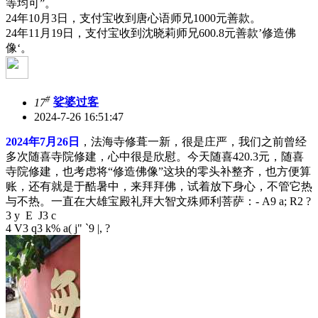
等均可”。
24年10月3日，支付宝收到唐心语师兄1000元善款。
24年11月19日，支付宝收到沈晓莉师兄600.8元善款’修造佛
像‘。
#
17
娑婆过客
2024-7-26 16:51:47
2024年7月26日
，法海寺修葺一新，很是庄严，我们之前曾经
多次随喜寺院修建，心中很是欣慰。今天随喜420.3元，随喜
寺院修建，也考虑将“修造佛像”这块的零头补整齐，也方便算
账，还有就是于酷暑中，来拜拜佛，试着放下身心，不管它热
与不热。一直在大雄宝殿礼拜大智文殊师利菩萨：
- A9 a; R2 ?
3 y E J3 c
4 V3 q3 k% a( j" `9 |, ?