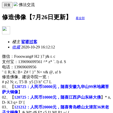
佛法交流
回复
修造佛像【7月26日更新】
看全部
楼主
娑婆过客
收藏
2020-10-29 16:12:12
微信：Fooowang
# H2 }7 j& r. c
支付宝：13969669956
1 ^* z* `. l) d. S
电话：13969669956
' \1 R; K: B+ Z# \' }" N+ v& @, a! b
修造佛像、建设寺院一览：
# p2 N; c, T5 B y5 [3 h" C7 L
01、【
120725：人民币50000元，随喜安徽九华山99米地藏菩
萨大铜像
】
02、【
120725：人民币10000元，随喜江西庐山东林大佛
】
* n,
D- K3 q+ D' [
03、【
121212：人民币20000元，随喜青岛崂山太清宫36米老
子大铜像
】
& M* d$ F* c5 I1 M! P1 ~/ {