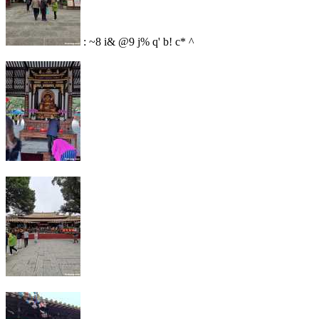
: ~8 i& @9 j% q' b! c* ^