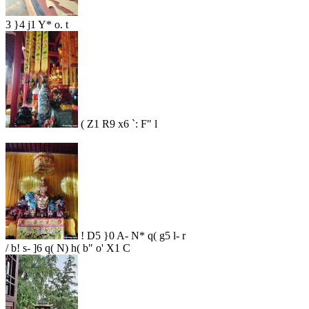
3 }4 j1 Y* o. t
( Z1 R9 x6 `: F" l
! D5 }0 A- N* q( g5 l- r
/ b! s- ]6 q( N) h( b" o' X1 C