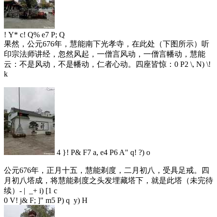
! Y* c! Q% e7 P; Q
果然，公元676年，慧能南下光孝寺，在此处（下图所示）听
印宗法师讲经，忽然风起，一僧言风动，一僧言幡动，慧能
云：不是风动，不是幡动，仁者心动。四座皆惊：
0 P2 \, N) \!
k
4 }! P& F7 a, e4 P6 A" q! ?) o
公元676年，正月十五，慧能剃度，二月初八，受具足戒。四
月初八塔成，将慧能剃度之头发埋藏塔下，就是此塔（未完待
续）
- | _+ i) [1 c
0 V! j& F; ]" m5 P) q y) H