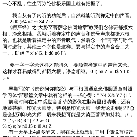
一心不乱，往生阿弥陀佛极乐国土就有把握了。
我自从有了内听的功能后，自然就能听到禅定中的声音。
2 d0 @4 u# ~: S4 Z: z
《楞严经》之“大势至菩萨念佛圆通章”教我们念佛要都摄六
根，净念相继。我就听着禅定中的声音和佛号声来都摄六根
的。也就是听着禅定中的声音吸气，然后念一个“阿”字与呼气
同时进行，其他三个字也是这样。要与禅定中的声音合二为
一。
. E' s# [" x' t/ G. I: d8 n6 [' \
要一字一字念这样才能持久，要顺着禅定中的声音来念。
这样才容易做得到都摄六根，净念相继。
0 I) b# Z' u I$ Y1 t5
[- x
早期写的“《佛说阿弥陀经》与耳根圆通章念佛圆通章对照
学习体悟”那篇文章中就有这样的一些心得：
" N4 X& Y7 {1 \
前段时间在定中观世音菩萨的影像在脑海里很清晰，还有
地藏菩萨、印光大师等。特别是印光大师，我无论走到那里总
是会想到印光大师，后来我想可能是大势至菩萨加持我。
; G,
`2 _' y: R( R" | C! w; O
% x) e; h/ n0 J5 r. i8 A( Z
有一天早上4点多醒来，躺在床上就想到了用【佛说首楞严