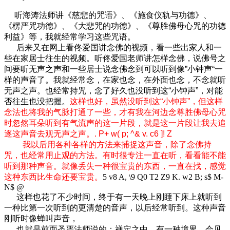
听海涛法师讲《慈悲的咒语》、《施食仪轨与功德》、
《楞严咒功德》、《大悲咒的功德》、《尊胜佛母心咒的功德
利益》等，我就经常学习这些咒语。
后来又在网上看佟爱国讲念佛的视频，看一些出家人和一
些在家居士往生的视频。听佟爱国老师讲怎样念佛，说佛号之
间要听无声之声和一些居士说念佛念到可以听到像”小钟声“一
样的声音了。我就经常念，在家也念，在外面也念，不念就听
无声之声。也经常持咒，念了好久也没听到这“小钟声”，对能
否往生也没把握。
这样也好，虽然没听到这“小钟声”，但这样
念法也将我的气脉打通了一些，才有我在河边念尊胜佛母心咒
时忽然耳朵听到有气流声的这一片段，就是这一片段让我去追
逐这声音去观无声之声。
. P+ w( p; ^& v. c6 ]! Z
我以后用各种各样的方法来捕捉这声音，除了念佛持
咒，也经常用止观的方法。有时很专注一直在听，看看能不能
听到那种声音。就像丢失一种很宝贵的东西，一直在找，感觉
这种东西比生命还要宝贵。
5 v8 A, \9 Q0 T2 Z9 K. w2 B; s$ M-
N$ @
这样也花了不少时间，终于有一天晚上刚睡下床上就听到
一种比第一次听到的更清楚的音声，以后经常听到。这种声音
刚听时像蝉叫声音，
也就是前面圣严法师说的：禅定之中，有一种境界，会见