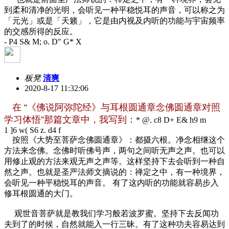
到柔和清净的光明，会听见一种平稳悦耳的声音，可以称之为
「元光」或是「天籁」，它是由内视及内听的功能与宇宙频率
的交感所得的反应。
- P4 S& M; o. D" G* X
板凳
清爽
2020-8-17 11:32:06
在 “《佛说阿弥陀经》与耳根圆通章念佛圆通章对照
学习体悟”那篇文章中，我写到：
* @. c8 D+ E& h9 m
1 ]6 w( S6 z. d4 f
按照《大势至菩萨念佛圆通章》：都摄六根。净念相继这个
方法来念佛。念佛时听佛号声，两句之间听无声之声。也可以
用修止观的方法来观无声之声等。这样坚持下去会听到一种自
然之声。也就是圣严法师文摘说的：禅定之中，有一种境界，
会听见一种平稳悦耳的声音。 有了这内听的功能就容易步入
修耳根圆通的大门。
观世音菩萨就是教我们学习般若波罗蜜。坚持下去反闻功
夫到了的时候，自然就能入一行三昧。有了这种功夫容易达到