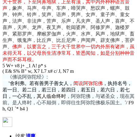
大千世界，下至阿鼻地狱，上至有顶，其中内外种种语言音
声
，象声、马声、牛声、车声，啼哭声、愁叹声，螺声、鼓
声、钟声、铃声，笑声、语声，男声、女声、童子声、童女
声，法声、非法声，苦声、乐声，凡夫声、圣人声，喜声、不
喜声，天声、龙声、夜叉声、乾闼婆声、阿修罗声、迦楼罗
声、紧那罗声、摩睺罗伽声，火声、水声、风声，地狱声、畜
生声、饿鬼声，比丘声、比丘尼声，声闻声、辟支佛声，菩萨
声、
佛声，以要言之，三千大千世界中一切内外所有诸声，虽
未得天耳，以父母所生清净常耳，皆悉闻知，如是分别种种音
声而不坏耳根。
5 W+ v8 j+ _1 A! p* s
( E& S% B" w, X7 L7 x# c/ J, N7 m
《佛说阿弥陀经》:
‘舍利弗。若有善男子善女人，
闻说阿弥陀佛
，执持名号，
若一日、若二日，若三日，若四日，若五日，若六日，若七
日，一心不乱，
其人临命终时
，阿弥陀佛，与诸圣众，现在其
前。是人终时，心不颠倒，即得往生阿弥陀佛极乐国土。’
/ F9
h, Q1 `* h4 }
沙发
清爽