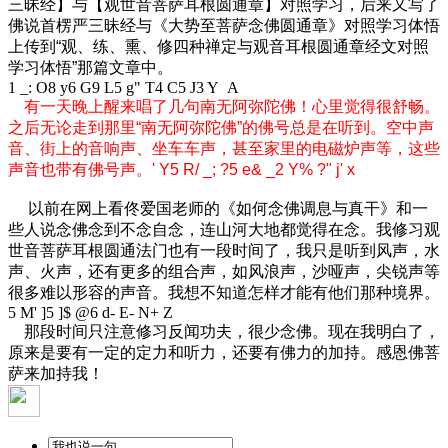
三昧经】与【观世音菩萨耳根圆通章】对照学习，后来又写了
佛说首楞严三昧经与《大势至菩萨念佛圆通章》对照学习体悟
上传到“观、练、熏、修四种禅定与观音耳根圆通章经文对照
学习体悟”那篇文章中。
1 _: O8 y6 G9 L5 g" T4 C5 J3 Y A
有一天晚上醒来唱了几句南无阿弥陀佛！心里觉得很舒畅。
之后无论走到那里“南无阿弥陀佛”的佛号总是在听到。空中声
音、街上的音响声、坐车车声，甚至家里的电磁炉声等，这些
声音也带有佛号声。
' Y5 R/ _; ?5 e& _2 Y% ?" j' x
以前在网上看佟爱国老师的《如何念佛调息与真干》和一
些人说念佛念到不念自念，连山河大地都觉得在念。我修习观
世音菩萨耳根圆通法门也有一段时间了，我只是听到风声，水
声、火声，还有更多的组合声，如风浪声，沙哑声，尖锐声等
很多难以形容的声音。我想不知道怎样才能有他们那种境界。
5 M' ]5 ]$ @6 d- E- N+ Z
那段时间只注意修习反闻功夫，很少念佛。现在我明白了，
原来是要有一定的定力和听力，还要有佛力的加持。感恩佛菩
萨来加持我！