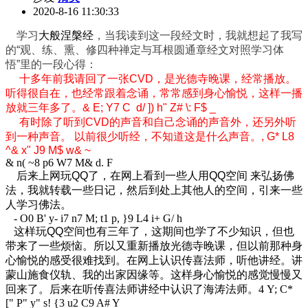
2020-8-16 11:30:33
学习
大般涅槃经
，当我读到这一段经文时，我就想起了我写
的“观、练、熏、修四种禅定与耳根圆通章经文对照学习体
悟”里的一段心得：
十多年前我请回了一张CVD，是光德寺晚课，经常播放。
听得很自在，也经常跟着念诵，常常感到身心愉悦，这样一播
放就三年多了。
& E; Y7 C d/ ]) h" Z# \: F$ _
有时除了听到CVD的声音和自己念诵的声音外，还另外听
到一种声音。 以前很少听经，不知道这是什么声音。
, G* L8
^& x" J9 M$ w& ~
& n( ~8 p6 W7 M& d. F
后来上网玩QQ了，在网上看到一些人用QQ空间 来弘扬佛
法，我就转载一些日记，然后到处上其他人的空间，引来一些
人学习佛法。
- O0 B' y- i7 n7 M; t1 p, }9 L4 i+ G/ h
这样玩QQ空间也有三年了，这期间也学了不少知识，但也
带来了一些烦恼。所以又重新播放光德寺晚课，但以前那种身
心愉悦的感受很难找到。在网上认识传喜法师，听他讲经。讲
蒙山施食仪轨、我的出家因缘等。这样身心愉悦的感觉慢慢又
回来了。后来在听传喜法师讲经中认识了海涛法师。
4 Y; C*
[" P" y" s! {3 u2 C9 A# Y