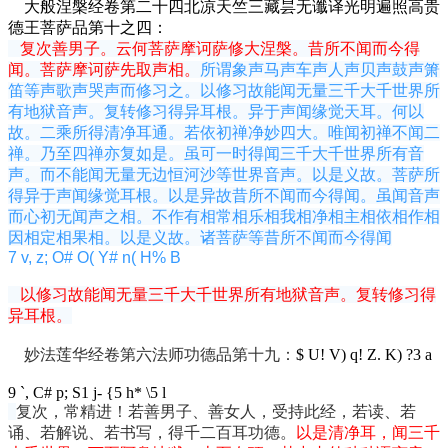
大般涅槃经卷第二十四北凉天竺三藏昙无谶译光明遍照高贵
德王菩萨品第十之四：
复次善男子。云何菩萨摩诃萨修大涅槃。昔所不闻而今得
闻。菩萨摩诃萨先取声相。
所谓象声马声车声人声贝声鼓声箫
笛等声歌声哭声而修习之。以修习故能闻无量三千大千世界所
有地狱音声。复转修习得异耳根。异于声闻缘觉天耳。何以
故。二乘所得清净耳通。若依初禅净妙四大。唯闻初禅不闻二
禅。乃至四禅亦复如是。虽可一时得闻三千大千世界所有音
声。而不能闻无量无边恒河沙等世界音声。以是义故。菩萨所
得异于声闻缘觉耳根。以是异故昔所不闻而今得闻。虽闻音声
而心初无闻声之相。不作有相常相乐相我相净相主相依相作相
因相定相果相。以是义故。诸菩萨等昔所不闻而今得闻
7 v, z; O# O( Y# n( H% B
以修习故能闻无量三千大千世界所有地狱音声。复转修习得
异耳根。
妙法莲华经卷第六法师功德品第十九：
$ U! V) q! Z. K) ?3 a
9 `, C# p; S1 j- {5 h* \5 l
复次，常精进！若善男子、善女人，受持此经，若读、若
诵、若解说、若书写，得千二百耳功德。
以是清净耳，闻三千