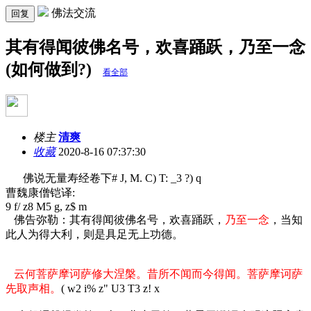
佛法交流
回复
其有得闻彼佛名号，欢喜踊跃，乃至一念
(如何做到?)
看全部
楼主
清爽
收藏
2020-8-16 07:37:30
佛说无量寿经卷下
# J, M. C) T: _3 ?) q
曹魏康僧铠译:
9 f/ z8 M5 g, z$ m
佛告弥勒：其有得闻彼佛名号，欢喜踊跃，
乃至一念
，当知
此人为得大利，则是具足无上功德。
云何菩萨摩诃萨修大涅槃。昔所不闻而今得闻。菩萨摩诃萨
先取声相。
( w2 i% z" U3 T3 z! x