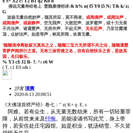
$ S* X2 c: T2 B1 q2 K0 d
& h% n( f5 Y0 i5 N; T& k/ z;
佛说无量寿经卷上 曹魏康僧铠译:
G
波扬无量自然妙声，随其所应，莫不闻者。
或闻佛声，或闻法声，
或闻僧声、或寂静声、
空无我声、大慈悲声、波罗蜜声，或十力无畏
不共法声、诸通慧声、无所作声、不起灭声、
无生忍声
、乃至甘露灌
顶，众妙法声。如是等声，称其所闻，欢喜无量。
‘随顺清净离欲寂灭真实之义，随顺三宝力无所谓不共之法，随顺通慧
菩萨声闻所行之道。无有三涂苦难之名，但有自然快乐之音，是故其
国，名曰极乐。
% Y3 c$ J2 B- ?. ^: r6 W
( T. c1 E0 u& i
沙发
清爽
2020-8-13 20:08:51
《大佛顶首楞严经》卷七：
" z( K+ q E. s
阿难。若有众生，从无量无数劫来，所有一切轻重罪
障，从前世来未及
忏悔
。若能读诵书写此咒，身上带
持，若安住处庄宅园馆。如是积业，犹汤销雪。不久皆
得悟无生忍。