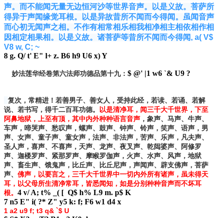
声。而不能闻无量无边恒河沙等世界音声。以是义故。菩萨所
得异于声闻缘觉耳根。以是异故昔所不闻而今得闻。虽闻音声
而心初无闻声之相。不作有相常相乐相我相净相主相依相作相
因相定相果相。以是义故。诸菩萨等昔所不闻而今得闻
, a( V$
V8 w, C; ~
8 g. Q/ t' E" l+ z. B6 h9 U6 x) Y
$ @' |1 w6 `& U9 ?
妙法莲华经卷第六法师功德品第十九：
复次，常精进！若善男子、善女人，受持此经，若读、若诵、若解
说、若书写，得千二百耳功德。
以是清净耳，闻三千大千世界，下至
阿鼻地狱，上至有顶，其中内外种种语言音声
，象声、马声、牛声、
车声，啼哭声、愁叹声，螺声、鼓声、钟声、铃声，笑声、语声，男
声、女声、童子声、童女声，法声、非法声，苦声、乐声，凡夫声、
圣人声，喜声、不喜声，天声、龙声、夜叉声、乾闼婆声、阿修罗
声、迦楼罗声、紧那罗声、摩睺罗伽声，火声、水声、风声，地狱
声、畜生声、饿鬼声，比丘声、比丘尼声，声闻声、辟支佛声，菩萨
声、
佛声，以要言之，三千大千世界中一切内外所有诸声，虽未得天
耳，以父母所生清净常耳，皆悉闻知，如是分别种种音声而不坏耳
4 v/ A; t% _( [ Q$ h% L9 m. p$ K
根。
7 n5 E" i( ?* Z" y5 k: f; F6 w1 d4 x
1 a2 u9 f; t3 q& `$ U