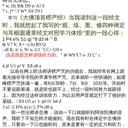
* w, D( R& D9 y/ A! S
7 c. j* ^3 W* A9 T9 I
《大佛顶首楞严经》当我读到这一段经文
学习
时，我就想起了我写的“观、练、熏、修四种禅定
与耳根圆通章经文对照学习体悟”里的一段心得：
1 P4 e% S1 q) ^8 d3 I4 `" B
& V7 Y, X+ ~( h) R9 Q
; s8 K; n' x, N/ u, G1 `5 C+ U0 v
说说我是怎样训练听力的。
" l# W9 Y7 e- J3 L" c
4 j# U1 p! Y. X$ a8 a
以前在网上听法师讲楞严咒的功德后，我就经常在网上跟
着光德寺等寺院的早课学楞严咒。后来就听一些快诵的，如梁
峰楞严咒快诵一遍，有6分30秒，7分、8分、10分等。开始时
不要说跟着诵，就是听也跟不上，经过一段时间努力就跟得
上。因为经过这样训练听力，为以后用声音观定打下了很好的
基础。
/ X0 O5 a+ f- p0 O h# Z
3 a1 \2 H% n) y; [; F% d8 q
听一些法师讲念佛 ，说动一下口就能听到阿弥陀佛的音
声。我听了不知怎样才能做到。现在我有时在禅定中念佛持
咒，只要动一下口也能听到，原来是要有一定的定力和听力，