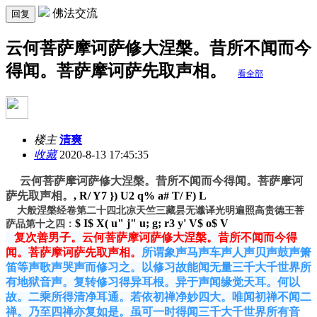
佛法交流
回复
云何菩萨摩诃萨修大涅槃。昔所不闻而今
得闻。菩萨摩诃萨先取声相。
看全部
楼主
清爽
收藏
2020-8-13 17:45:35
云何菩萨摩诃萨修大涅槃。昔所不闻而今得闻。菩萨摩诃
萨先取声相。
, R/ Y7 }) U2 q% a# T/ F) L
大般涅槃经卷第二十四北凉天竺三藏昙无谶译光明遍照高贵德王菩
$ I$ X( u" j" u; g; r3 y' V$ o$ V
萨品第十之四：
复次善男子。云何菩萨摩诃萨修大涅槃。昔所不闻而今得
闻。菩萨摩诃萨先取声相。
所谓象声马声车声人声贝声鼓声箫
笛等声歌声哭声而修习之。以修习故能闻无量三千大千世界所
有地狱音声。复转修习得异耳根。异于声闻缘觉天耳。何以
故。二乘所得清净耳通。若依初禅净妙四大。唯闻初禅不闻二
禅。乃至四禅亦复如是。虽可一时得闻三千大千世界所有音