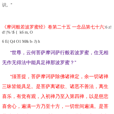
识。”
《摩诃般若波罗蜜经》卷第二十五 一念品第七十六:
6 z!
d! |% \$ { k6 m, O
6 E( Q4 O1 M& b- J) h
“世尊，云何菩萨摩诃萨行般若波罗蜜，住无相
无作无得法中能具足禅那波罗蜜？”
“须菩提，菩萨摩诃萨除佛诸禅定，余一切诸禅
三昧皆能具足。是菩萨离诸欲、诸恶不善法，离生
喜乐，有觉有观，入初禅乃至入第四禅，以是慈悲
喜舍心，遍满一方乃至十方，一切世间遍满。是菩