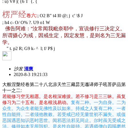
: u) V# |( {6 T {. {
楞严经
卷六
:
; O2 B" t4 I0 @; j c' \$ J
; h4 c- O/ O% ?. U9 o1 W
佛告阿难：“汝常闻我毗奈耶中，宣说修行三决定义。
所谓摄心为戒，因戒生定，因定发慧，是则名为三无漏
学。
" t. p2 R; G9 k- ^ l; f/ P$ j
沙发
清爽
2020-8-3 19:21:33
大般涅槃经卷第二十八北凉天竺三藏昙无谶译师子吼菩萨品第
十一之二:
若能修习空无相愿。是名根深难拔。若不修习是三三昧。虽复
修习为二十五有。是名根浅易动。
复有二种。一为自身。二为
众生。为众生者能见佛性及以如来。持戒之人复有二种。一者
性自能持。二者须他教敕。若受戒已经无量世初不漏失。或值
恶国遇恶知识恶时恶世。闻邪恶法邪见同止。尔时虽无受戒之
法。修持如本无所毁犯。是名性自能持。若遇师僧白四羯磨然