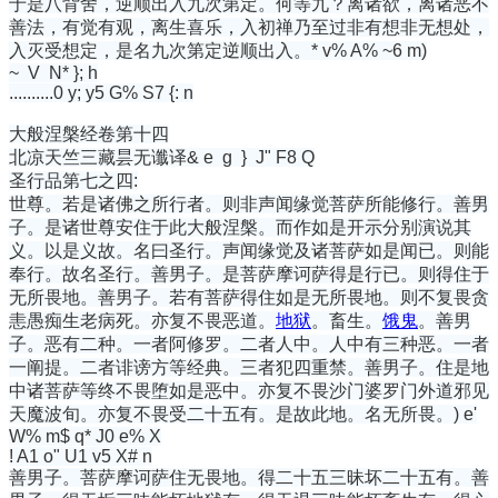
于是八背舍，逆顺出入九次第定。何等九？离诸欲，离诸恶不
善法，有觉有观，离生喜乐，入初禅乃至过非有想非无想处，
入灭受想定，是名九次第定逆顺出入。
* v% A% ~6 m)
~ V N* }; h
..........
0 y; y5 G% S7 {: n
大般涅槃经卷第十四
北凉天竺三藏昙无谶译
& e g } J" F8 Q
圣行品第七之四:
世尊。若是诸佛之所行者。则非声闻缘觉菩萨所能修行。善男
子。是诸世尊安住于此大般涅槃。而作如是开示分别演说其
义。以是义故。名曰圣行。声闻缘觉及诸菩萨如是闻已。则能
奉行。故名圣行。善男子。是菩萨摩诃萨得是行已。则得住于
无所畏地。善男子。若有菩萨得住如是无所畏地。则不复畏贪
恚愚痴生老病死。亦复不畏恶道。
地狱
。畜生。
饿鬼
。善男
子。恶有二种。一者阿修罗。二者人中。人中有三种恶。一者
一阐提。二者诽谤方等经典。三者犯四重禁。善男子。住是地
中诸菩萨等终不畏堕如是恶中。亦复不畏沙门婆罗门外道邪见
天魔波旬。亦复不畏受二十五有。是故此地。名无所畏。
) e'
W% m$ q* J0 e% X
! A1 o" U1 v5 X# n
善男子。菩萨摩诃萨住无畏地。得二十五三昧坏二十五有。善