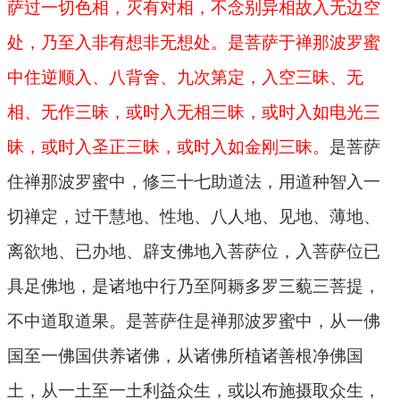
萨过一切色相，灭有对相，不念别异相故入无边空
处，乃至入非有想非无想处。是菩萨于禅那波罗蜜
中住逆顺入、八背舍、九次第定，入空三昧、无
相、无作三昧，或时入无相三昧，或时入如电光三
昧，或时入圣正三昧，或时入如金刚三昧。
是菩萨
住禅那波罗蜜中，修三十七助道法，用道种智入一
切禅定，过干慧地、性地、八人地、见地、薄地、
离欲地、已办地、辟支佛地入菩萨位，入菩萨位已
具足佛地，是诸地中行乃至阿耨多罗三藐三菩提，
不中道取道果。是菩萨住是禅那波罗蜜中，从一佛
国至一佛国供养诸佛，从诸佛所植诸善根净佛国
土，从一土至一土利益众生，或以布施摄取众生，