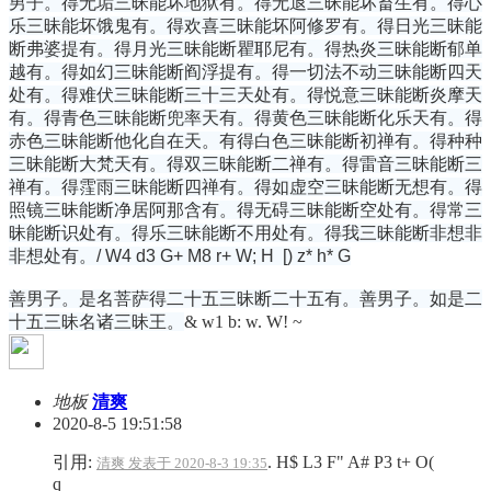
男子。得无垢三昧能坏地狱有。得无退三昧能坏畜生有。得心
乐三昧能坏饿鬼有。得欢喜三昧能坏阿修罗有。得日光三昧能
断弗婆提有。得月光三昧能断瞿耶尼有。得热炎三昧能断郁单
越有。得如幻三昧能断阎浮提有。得一切法不动三昧能断四天
处有。得难伏三昧能断三十三天处有。得悦意三昧能断炎摩天
有。得青色三昧能断兜率天有。得黄色三昧能断化乐天有。得
赤色三昧能断他化自在天。有得白色三昧能断初禅有。得种种
三昧能断大梵天有。得双三昧能断二禅有。得雷音三昧能断三
禅有。得霔雨三昧能断四禅有。得如虚空三昧能断无想有。得
照镜三昧能断净居阿那含有。得无碍三昧能断空处有。得常三
昧能断识处有。得乐三昧能断不用处有。得我三昧能断非想非
非想处有。
/ W4 d3 G+ M8 r+ W; H [) z* h* G
善男子。是名菩萨得二十五三昧断二十五有。善男子。如是二
十五三昧名诸三昧王。
& w1 b: w. W! ~
地板
清爽
2020-8-5 19:51:58
引用:
. H$ L3 F" A# P3 t+ O(
清爽 发表于 2020-8-3 19:35
q