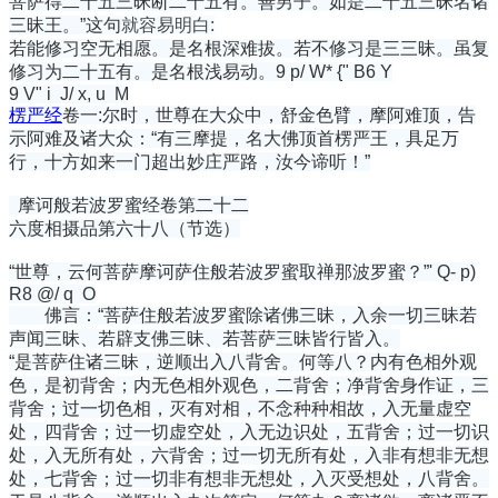
菩萨得二十五三昧断二十五有。善男子。如是二十五三昧名诸
三昧王。”这句
就容易明白:
若能修习空无相愿。是名根深难拔。若不修习是三三昧。虽复
修习为二十五有。是名根浅易动。
9 p/ W* {" B6 Y
9 V" i J/ x, u M
楞严经
卷一:尔时，世尊在大众中，舒金色臂，摩阿难顶，告
示阿难及诸大众：“有三摩提，名大佛顶首楞严王，具足万
行，十方如来一门超出妙庄严路，汝今谛听！”
摩诃般若波罗蜜经卷第二十二
六度相摄品第六十八（节选）
“世尊，云何菩萨摩诃萨住般若波罗蜜取禅那波罗蜜？”
' Q- p)
R8 @/ q O
佛言：“菩萨住般若波罗蜜除诸佛三昧，入余一切三昧若
声闻三昧、若辟支佛三昧、若菩萨三昧皆行皆入。
“是菩萨住诸三昧，逆顺出入八背舍。何等八？内有色相外观
色，是初背舍；内无色相外观色，二背舍；净背舍身作证，三
背舍；过一切色相，灭有对相，不念种种相故，入无量虚空
处，四背舍；过一切虚空处，入无边识处，五背舍；过一切识
处，入无所有处，六背舍；过一切无所有处，入非有想非无想
处，七背舍；过一切非有想非无想处，入灭受想处，八背舍。