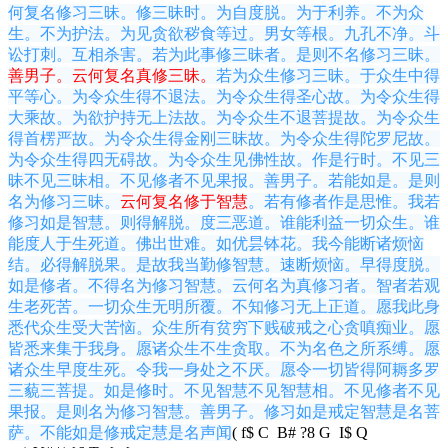
何复名修习三昧。修三昧时。为自度脱。为于利养。不为众
生。不为护法。为见贪欲秽食等过。男女等根。九孔不净。斗
讼打刺。互相杀害。若为此事修三昧者。是则不名修习三昧。
善男子。云何复名真
修三昧。
若为众生修习三昧。于众生中得
平等心。为令众生得不退法。为令众生得圣心故。为令众生得
大乘故。为欲护持无上法故。为令众生不退菩提故。为令众生
得首楞严故。为令众生得金刚三昧故。为令众生得陀罗尼故。
为令众生得四无碍故。为令众生见佛性故。作是行时。不见三
昧不见三昧相。不见修者不见果报。善男子。若能如是。是则
名为修习三昧。
云何复名修于智慧
。若有修者作是思惟。我若
修习如是智慧。则得解脱。度三恶道。谁能利益一切众生。谁
能度人于生死道。佛出世难。如优昙钵花。我今能断诸烦恼
结。必得解脱果。是故我当勤修智慧。速断烦恼。早得度脱。
如是修者。不得名为修习智慧。云何名为真修习者。智者若观
生老死苦。一切众生无明所覆。不知修习无上正道。愿我此身
悉代众生受大苦恼。众生所有贫穷下贱破戒之心贪嗔痴业。愿
皆悉来集于我身。愿诸众生不生贪取。不为名色之所系缚。愿
诸众生早度生死。令我一身处之不厌。愿令一切皆得阿耨多罗
三藐三菩提。如是修时。不见智慧不见智慧相。不见修者不见
果报。是则名为修习智慧。善男子。修习如是戒定智慧是名菩
萨。不能如是修戒定慧是名声闻
( f$ C B# ?8 G I$ Q