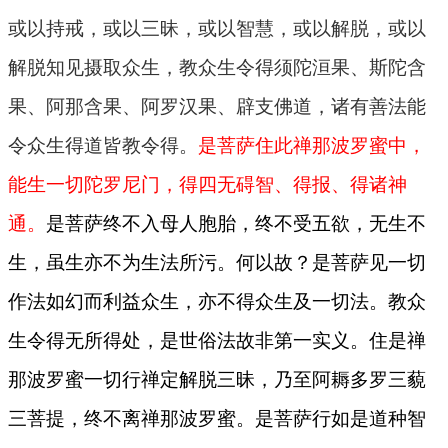
或以持戒，或以三昧，或以智慧，或以解脱，或以
解脱知见摄取众生，教众生令得须陀洹果、斯陀含
果、阿那含果、阿罗汉果、辟支佛道，诸有善法能
令众生得道皆教令得。
是菩萨住此禅那波罗蜜中，
能生一切陀罗尼门，得四无碍智、得报、得诸神
通。
是菩萨终不入母人胞胎，终不受五欲，无生不
生，虽生亦不为生法所污。何以故？是菩萨见一切
作法如幻而利益众生，亦不得众生及一切法。教众
生令得无所得处，是世俗法故非第一实义。住是禅
那波罗蜜一切行禅定解脱三昧，乃至阿耨多罗三藐
三菩提，终不离禅那波罗蜜。是菩萨行如是道种智