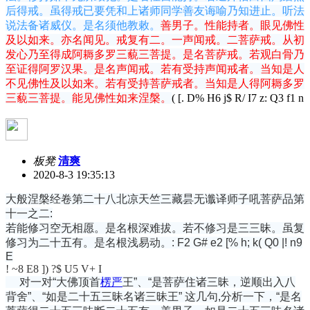
后得戒。虽得戒已要凭和上诸师同学善友诲喻乃知进止。听法
说法备诸威仪。是名须他教敕。
善男子。性能持者。眼见佛性
及以如来。亦名闻见。戒复有二。一声闻戒。二菩萨戒。从初
发心乃至得成阿耨多罗三藐三菩提。是名菩萨戒。若观白骨乃
至证得阿罗汉果。是名声闻戒。若有受持声闻戒者。当知是人
不见佛性及以如来。若有受持菩萨戒者。当知是人得阿耨多罗
三藐三菩提。能见佛性如来涅槃。
( [. D% H6 j$ R/ I7 z: Q3 f1 n
板凳
清爽
2020-8-3 19:35:13
大般涅槃经卷第二十八北凉天竺三藏昙无谶译师子吼菩萨品第
十一之二:
若能修习空无相愿。是名根深难拔。若不修习是三三昧。虽复
修习为二十五有。是名根浅易动。
: F2 G# e2 [% h; k( Q0 |! n9
E
! ~8 E8 ]) ?$ U5 V+ I
对一对“大佛顶首
楞严
王”、“是菩萨住诸三昧，逆顺出入八
背舍”、“如是二十五三昧名诸三昧王” 这几句,分析一下，“是名