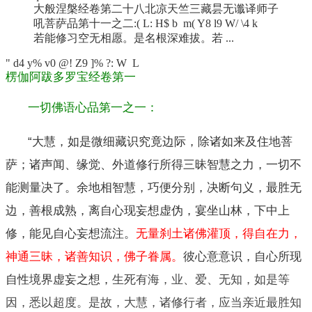
大般涅槃经卷第二十八北凉天竺三藏昙无谶译师子
吼菩萨品第十一之二:
( L: H$ b m( Y8 l9 W/ \4 k
若能修习空无相愿。是名根深难拔。若 ...
" d4 y% v0 @! Z9 ]% ?: W L
楞伽阿跋多罗宝经卷第一
一切佛语心品第一之一：
“大慧，如是微细藏识究竟边际，除诸如来及住地菩
萨；诸声闻、缘觉、外道修行所得三昧智慧之力，一切不
能测量决了。余地相智慧，巧便分别，决断句义，最胜无
边，善根成熟，离自心现妄想虚伪，宴坐山林，下中上
修，能见自心妄想流注。
无量刹土诸佛灌顶，得自在力，
神通三昧，诸善知识，佛子眷属。
彼心意意识，自心所现
自性境界虚妄之想，
生死有海
，业、爱、无知，如是等
因，悉以超度。是故，大慧，诸修行者，应当亲近最胜知