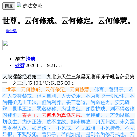
佛法交流
回复
世尊。云何修戒。云何修定。云何修慧。
看全部
楼主
清爽
收藏
2020-8-3 19:21:13
大般涅槃经卷第二十九
北凉天竺三藏昙无谶译
师子吼菩萨品第
十一之三:
. ]5 }9 L/ U: K, B5 Q9 e
世尊。云何修戒。云何修定。云何修慧。
佛言。善男子。若
有人受持禁戒。但为自利。人天受乐。不为度脱一切众生。不
为拥护无上正法。但为利养。畏三恶道。为命色力。安无碍
辩。畏惧王法。恶名秽称。为世事业。如是护戒。则不得名修
习戒也。
善男子。云何名为真修
习戒。
受持戒时。若为度脱一
切众生。为护正法。度不度故。解未解故。归无归故。未入涅
槃令得入故。如是修时。不见戒。不见戒相。不见持者。不见
果报。不观毁犯。善男子。若能如是。是则名为修习戒也。云