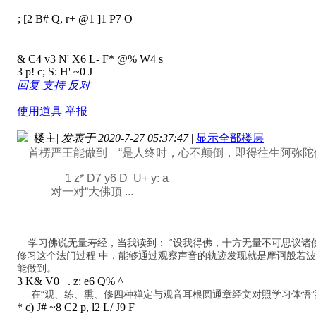
; [2 B# Q, r+ @1 ]1 P7 O
& C4 v3 N' X6 L- F* @% W4 s
3 p! c; S: H' ~0 J
回复
支持
反对
使用道具
举报
楼主
|
发表于 2020-7-27 05:37:47
|
显示全部楼层
首楞严王能做到 “是人终时，心不颠倒，即得往生阿弥陀
1 z* D7 y6 D U+ y: a
对一对“大佛顶 ...
学习佛说无量寿经，当我读到： “设我得佛，十方无量不可思议
修习这个法门过程 中，能够通过观察声音的轨迹发现就是摩诃般若波罗
能做到。
3 K& V0 _. z: e6 Q% ^
在“观、练、熏、修四种禅定与观音耳根圆通章经文对照学习体悟”
* c) J# ~8 C2 p, l2 L/ J9 F