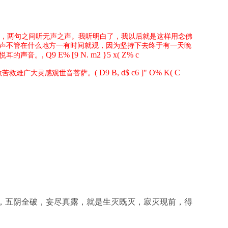
，两句之间听无声之声。我听明白了，我以后就是这样用念佛
声不管在什么地方一有时间就观，因为坚持下去终于有一天晚
, Q9 E% [9 N. m2 }5 x( Z% c
悦耳的声音。
( D9 B, d$ c6 ]" O% K( C
救苦救难广大灵感观世音菩萨。
，五阴全破，妄尽真露，就是生灭既灭，寂灭现前，得