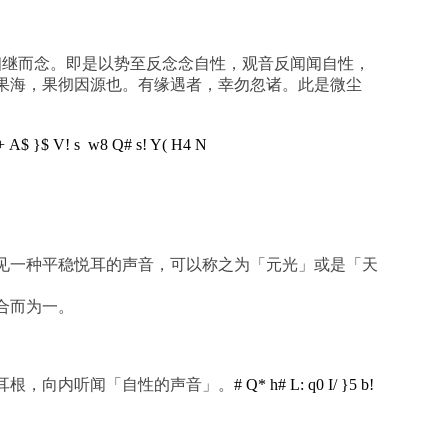
相继而念。即是以势至反念念自性，观音反闻闻自性，
果海，果彻因源也。有缘遇者，幸勿忽诸。此是微尘
+ A$ }$ V! s w8 Q# s! Y( H4 N
见一种平稳悦耳的声音，可以称之为「元光」或是「天
合而为一。
耳根，向内听闻「自性的声音」。
# Q* h# L: q0 I/ }5 b!