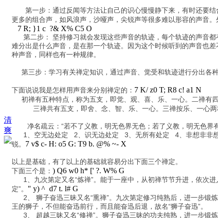
第一步：通过反闻等方法让自己的识心慢慢静下来，有时还要结合
更多的组合声，如风浪声，沙哑声，尖锐声等很多难以形容的声音。
7 R; }1 c ?& X% C5 O
第二步： 坚持修习就会发现这些声音的轨迹，每个轨迹的声音都
难分出是什么声音，是在那一个轨迹。因为这个时候听到的声音也差
种声音，同样也有一种规律。
第三步：学习有关禅定知识，通过声音、觉受和轨迹进行分出各
7 K/ z0 T; R8 c! a1 N
下面说说我是怎样用声音来分别禅定的：
初禅有五种特点，称为五支，即觉、观、喜、乐、一心。二禅有四
三禅共有五支，即舍、念、智、乐、一心。三禅按乐、一心两种
清
净名疏云：“若不了义教，明无色界无色；若了义教，明无色界有色。
爽
1、空无边处定 2、识无边处定 3、无所有处定 4、非想非非
7 v$ c- H: o5 G: T9 b. @% ~- X
锐。
以上是基础，有了以上的基础就容易分出下面三个禅定。
) Q6 w0 h* [' ?. W% G
下面三个是：
1、九次第定又名“炼禅”。能于一座中，从初禅节节升进，依次进
" y) ^ d7 t. l# G
定”。
2、 狮子奋迅三昧又名“熏禅”。九次第定修习纯熟后，进一步锻
王的狮子，不但能奋迅前行，而且能奋迅后退，故名“狮子奋迅”。
3、 超越三昧又名“修禅”。狮子奋迅三昧的功夫纯熟，进一步锻