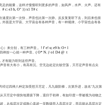
充足的能量，这样才慢慢听到更多的声音，如风声，水声、火声。还有
# c: e3 h, O" }) x1 T# c
。
次速度比第一次快，声音也比第一次静。反反复复听下去，到后来也很
，外面是大宇宙。大宇宙会有各种声音，有一种规律。小宇宙也会有各
! f' e! u; e9 h: O+ l
心）来分别，有三种声音,。
( O* N. |/ o1 D4 @ t
四禅按一心就一种声音。
蜜，才有能力听到这些声音。
过声音有大有小，有高有沉。空无边处定比较空荡，灭尽定声音有点尖
共经过四禅八种定加受想灭尽定，凡九级阶梯，次第升进，故名“九次第
能从灭尽定中很快地逐级下降，退归于初禅，有如印度一带被视为动物之
顺超，从低层次定或散心直超一至数级而入高层次定，而且能从高层次定