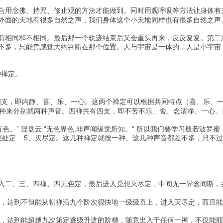
用念佛、持咒、修止观的方法才能做到。同时用观呼吸等方法让身体有
外面的天地有很多自然之声，我们身体这个小天地同样也有很多自然之声
有相同和不相同。最后那一个轨迹结束后又会重头再来，反反复复。第二
不多，只能凭感觉大约判断在那个位置。人与宇宙是一体的，人是小宇宙
种禅定。
支，即内静、喜、乐、一心。这两个禅定可以根据共同特点（喜、乐、一
来分别就两种声音。四禅共有四支，即不苦不乐、舍、念清净、一心。
” 涅盘云:“无色界色,非声闻缘觉所知。” 所以我们要学习般若波罗
想处定 5、灭尽定。这几种禅定就按一种。这几种声音都差不多，只不
入二、三、四禅、四无色定，最后进入受想灭尽定，中间无一异念间断，
炼，达到不但能从初禅沿九个阶次很快地一级级直上，进入灭尽定，而且
炼，达到能超越九次第定逐级升进的阶梯，随意出入于任何一禅，不仅能