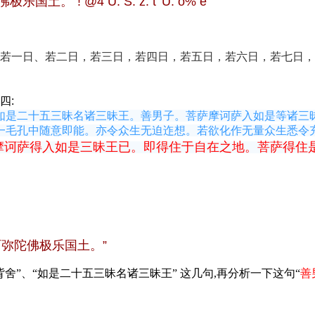
佛极乐国土。”
! @4 U. S. z. t' U: o% e
若一日、若二日，若三日，若四日，若五日，若六日，若七日，
四:
如是二十五三昧名诸三昧王。善男子。菩萨摩诃萨入如是等诸三
一毛孔中随意即能。亦令众生无迫迮想。若欲化作无量众生悉令
摩诃萨得入如是三昧王已。即得住于自在之地。菩萨得住
弥陀佛极乐国土。”
舍”、“如是二十五三昧名诸三昧王” 这几句,再分析一下这句“
善