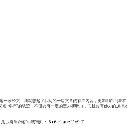
”这一段经文，我就想起了我写的一篇文章的有关内容，更加明白到我在
昧又名“修禅”的轨迹，不但要有一定的定力和听力，而且要有佛力的加持才
5 c6 e" a/ r: ]/ o9 T
几步简单介绍”中我写到：