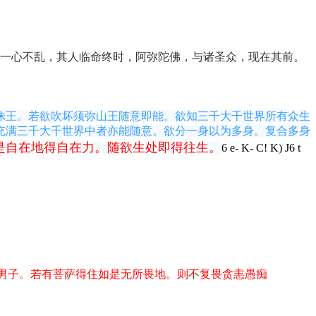
一心不乱，
其人临命终时
，阿弥陀佛，与诸圣众，现在其前。
昧王。若欲吹坏须弥山王随意即能。欲知三千大千世界所有众生
充满三千大千世界中者亦能随意。欲分一身以为多身。复合多身
是自在地得自在力。随欲生处即得往生。
6 e- K- C! K) J6 t
男子。若有菩萨得住如是无所畏地。则不复畏贪恚愚痴