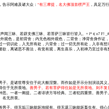
，告示阿难及诸大众：
“有三摩提，名大佛顶首楞严王
，具足万行
声闻三昧、若辟支佛三昧、若菩萨三昧皆行皆入。
+ l* t( o7 F! _
相外观色，是初背舍；内无色相外观色，二背舍；净背舍身作证
过一切识处，入无所有处，六背舍；过一切无所有处，入非有想
诸欲，离诸恶不善法，有觉有观，离生喜乐，入初禅乃至过非有
男子。是诸世尊安住于此大般涅槃。而作如是开示分别演说其义
得住于无所畏地。
善男子。若有菩萨得住如是无所畏地。则不复
种恶。一者一阐提。二者诽谤方等经典。三者犯四重禁。善男子
。名无所畏。
善男子。得无垢三昧能坏地狱有。得无退三昧能坏畜生有。得心