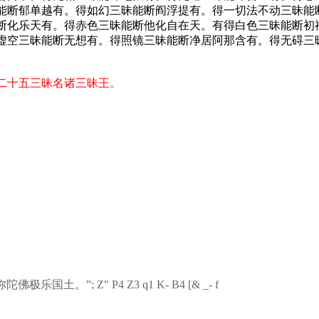
能断郁单越有。得如幻三昧能断阎浮提有。得一切法不动三昧能
断化乐天有。得赤色三昧能断他化自在天。有得白色三昧能断初
虚空三昧能断无想有。得照镜三昧能断净居阿那含有。得无碍三
二十五三昧名诸三昧王。
弥陀佛极乐国土。”
; Z" P4 Z3 q1 K- B4 [& _- f