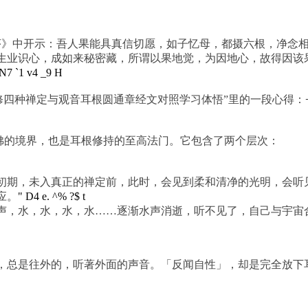
序》中开示：吾人果能具真信切愿，如子忆母，都摄六根，净念
生业识心，成如来秘密藏，所谓以果地觉，为因地心，故得因该
# N7 `1 v4 _9 H
修四种禅定与观音耳根圆通章经文对照学习体悟”里的一段心得：
佛的境界，也是耳根修持的至高法门。它包含了两个层次：
期，未入真正的禅定前，此时，会见到柔和清净的光明，会听
应。
" D4 e. ^% ?$ t
声，水，水，水，水……逐渐水声消逝，听不见了，自己与宇宙
，总是往外的，听著外面的声音。「反闻自性」，却是完全放下