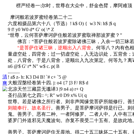
楞严经卷一:尔时，世尊在大众中，舒金色臂，摩阿难顶
摩诃般若波罗蜜经卷第二十二
六度相摄品第六十八（节选）
! k$ O) { w3 N: h$ |$ q
9 f! y0 W0 d* G' o( \* Z
“世尊，云何菩萨摩诃萨住般若波罗蜜取禅那波罗蜜？”
佛言：“菩萨住般若波罗蜜除诸佛三昧，入余一切三昧若
“是菩萨住诸三昧，逆顺出入八背舍
。何等八？内有色
量虚空处，四背舍；过一切虚空处，入无边识处，五背舍；
处，八背舍。于是八背舍，逆顺出入九次第定。何等九？离
n6 @$ G' r* N" w$ c. p( B
..........
清
! a$ z- h: K3 D4 B! `# c+ `5 @
大般涅槃经卷第十四
. j: o4 {7 ]3 F/ R$ d
爽
北凉天竺三藏昙无谶译
3 |9 n4 a) r+ Q
圣行品第七之四:
: ^; R" w0 D9 x% U( q
世尊。若是诸佛之所行者。则非声闻缘觉菩萨所能修行。善
则能奉行。故名圣行
。善男子。是菩萨摩诃萨得是行已。则
鬼。善男子。恶有二种。一者阿修罗。二者人中。人中有三
婆罗门外道邪见天魔波旬。亦复不畏受二十五有。是故此地
善男子。菩萨摩诃萨住无畏地。得二十五三昧坏二十五有。