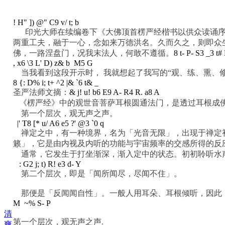
! H" ]) @" C9 v/ t; b
印光大师在续编卷下《大佛顶首楞严经楷书以供众读诵
两重工夫，融于一心，念如来万德洪名。久而久之，则即众
佛，一路涅盘门，况我末法人，何敢不遵循。
8 t- P- S3 _3 t
, x6 \3 L' D) z& b M5 G
当我看到这段开示时， 我就想起了我写的“观、练、熏、
8 {: D% i; t+ ^2 |& `6 t& _
圣严法师文摘：
& j! u! b6 E9 A- R4 R. a8 A
《楞严经》中的观世音菩萨耳根圆通法门，是透过耳根成
第一个层次，观无声之声。
|' T8 [* u/ A6 e5 ?' @3 `0 q
禅定之中，有一种境界，名为「光音无限」，出现于禅定初
籁」，它是由内视及内听的功能与宇宙频率的交感所得的反
通常，它发生于打坐渐深，渐入定中的状态。初初聆听水
: G2 j; t) R! e3 d- Y
第二个层次，即是「闻所闻尽，尽闻不住」。
那便是「反闻闻自性」。一般人用耳朵、耳根倾听，因此
M ~% S- P
清
第一个层次，观无声之声.
爽