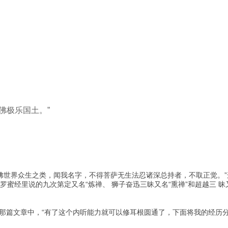
佛极乐国土。”
诸佛世界众生之类，闻我名字，不得菩萨无生法忍诸深总持者，不取正觉。
蜜经里说的九次第定又名“炼禅、 狮子奋迅三昧又名“熏禅”和超越三 
那篇文章中，“有了这个内听能力就可以修耳根圆通了，下面将我的经历分