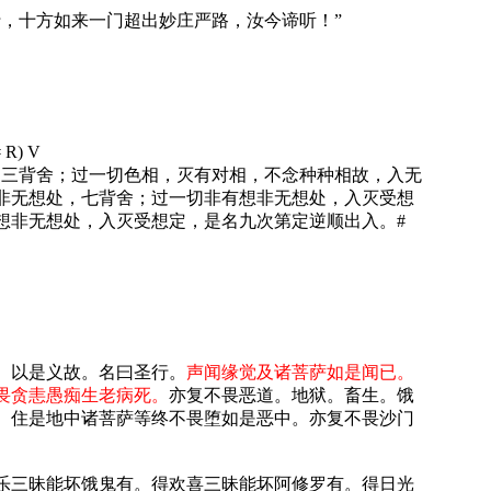
，十方如来一门超出妙庄严路，汝今谛听！”
# R) V
，三背舍；过一切色相，灭有对相，不念种种相故，入无
非无想处，七背舍；过一切非有想非无想处，入灭受想
想非无想处，入灭受想定，是名九次第定逆顺出入。
#
。以是义故。名曰圣行。
声闻缘觉及诸菩萨如是闻已。
畏贪恚愚痴生老病死。
亦复不畏恶道。地狱。畜生。饿
。住是地中诸菩萨等终不畏堕如是恶中。亦复不畏沙门
乐三昧能坏饿鬼有。得欢喜三昧能坏阿修罗有。得日光