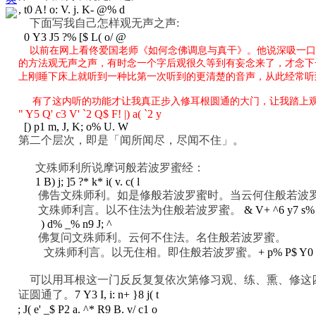
, t0 A! o: V. j. K- @% d
下面写我自己怎样观无声之声:
0 Y3 J5 ?% [$ L( o/ @
以前在网上看佟爱国老师《如何念佛调息与真干》。他说深吸一口
的方法观无声之声，有时念一个字后观很久等到有妄念来了，才念下
上刚睡下床上就听到一种比第一次听到的更清楚的音声，从此经常听
有了这内听的功能才让我真正步入修耳根圆通的大门，让我踏上观
" Y5 Q' c3 V' `2 Q$ F! |) a( `2 y
[) p1 m, J, K; o% U. W
第二个层次，即是「闻所闻尽，尽闻不住」。
文殊师利所说摩诃般若波罗蜜经：
1 B) j; ]5 ?* k* i( v. c( l
佛告文殊师利。如是修般若波罗蜜时。当云何住般若波
文殊师利言。以不住法为住般若波罗蜜。
& V+ ^6 y7 s%
) d% _% n9 J; ^
佛复问文殊师利。云何不住法。名住般若波罗蜜。
文殊师利言。以无住相。即住般若波罗蜜。
+ p% P$ Y0 L
可以用耳根这一门反反复复依次第修习观、练、熏、修这四
证圆通了。
7 Y3 I, i: n+ }8 j( t
; J( e' _$ P2 a. ^* R9 B. v/ c1 o