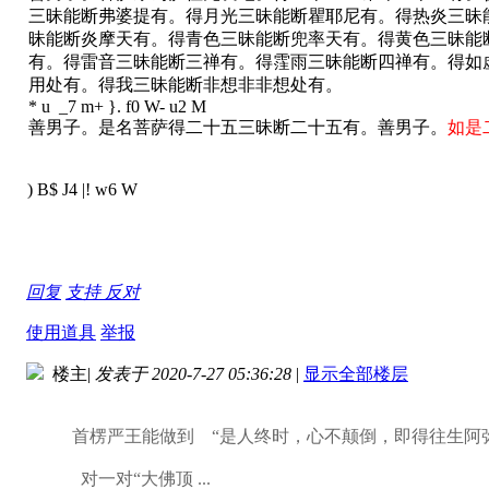
三昧能断弗婆提有。得月光三昧能断瞿耶尼有。得热炎三昧
昧能断炎摩天有。得青色三昧能断兜率天有。得黄色三昧能
有。得雷音三昧能断三禅有。得霔雨三昧能断四禅有。得如
用处有。得我三昧能断非想非非想处有。
* u _7 m+ }. f0 W- u2 M
善男子。是名菩萨得二十五三昧断二十五有。善男子。
如是
) B$ J4 |! w6 W
回复
支持
反对
使用道具
举报
楼主
|
发表于 2020-7-27 05:36:28
|
显示全部楼层
首楞严王能做到 “是人终时，心不颠倒，即得往生阿
对一对“大佛顶 ...