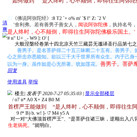
如何做到 “
是人终时，心不颠倒，即得往生阿弥陀
《佛说阿弥陀经》:
8 T2 `+ o% m' `$ l" Z: `2 V
清
‘舍利弗。若有善男子善女人，
闻说阿弥陀佛
，执持名号，
爽
是人终时，心不颠倒，即得往生阿弥陀佛极乐国土。’
# n" U+ _- W9 ]: O' [
大般涅槃经卷第十四北凉天竺三藏昙无谶译圣行品第七之
善男子。是名菩萨得二十五三昧断二十五有。善男子。
心之所念亦悉能知。欲以三千大千世界所有众生。内于己身
善男子。菩萨
以为一身。虽作如是心无所著。犹如莲花。
回复
使用道具
举报
楼主
|
发表于 2020-7-27 05:35:03
|
显示全部楼层
/ o7 n* A0 X+ Z4 B0 M
首楞严王能
做到 “
是人终时，心不颠倒，即得往生阿
9 f* B) b. w! ]- \7 M4 y5 A
对一对“大佛顶首楞严王”、“是菩萨住诸三昧，逆顺出入八背
生老病死。
”就明白。