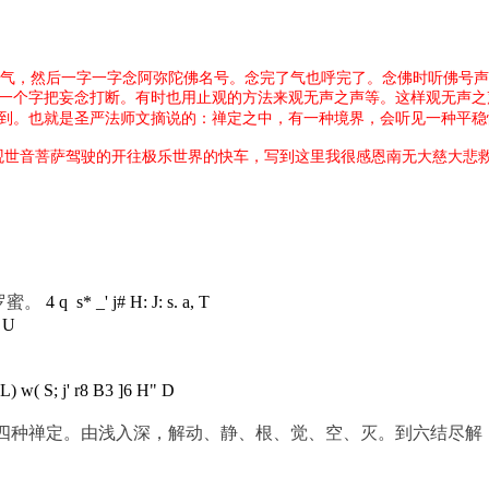
气，然后一字一字念阿弥陀佛名号。念完了气也呼完了。念佛时听佛号声
一个字把妄念打断。有时也用止观的方法来观无声之声等。这样观无声之
到。也就是圣严法师文摘说的：禅定之中，有一种境界，会听见一种平稳
世音菩萨驾驶的开往极乐世界的快车，写到这里我很感恩南无大慈大悲
罗蜜。
4 q s* _' j# H: J: s. a, T
 U
) w( S; j' r8 B3 ]6 H" D
种禅定。由浅入深，解动、静、根、觉、空、灭。到六结尽解