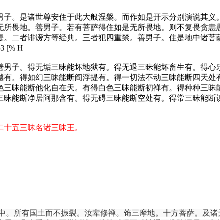
男子。是诸世尊安住于此大般涅槃。而作如是开示分别演说其义
无所畏地。善男子。若有菩萨得住如是无所畏地。则不复畏贪恚
提。二者诽谤方等经典。三者犯四重禁。善男子。住是地中诸菩
 o3 [% H
善男子。得无垢三昧能坏地狱有。得无退三昧能坏畜生有。得心
越有。得如幻三昧能断阎浮提有。得一切法不动三昧能断四天处
色三昧能断他化自在天。有得白色三昧能断初禅有。得种种三昧
三昧能断净居阿那含有。得无碍三昧能断空处有。得常三昧能断
二十五三昧名诸三昧王。
中。所有国土而不振裂。汝辈修禅。饰三摩地。十方菩萨。及诸