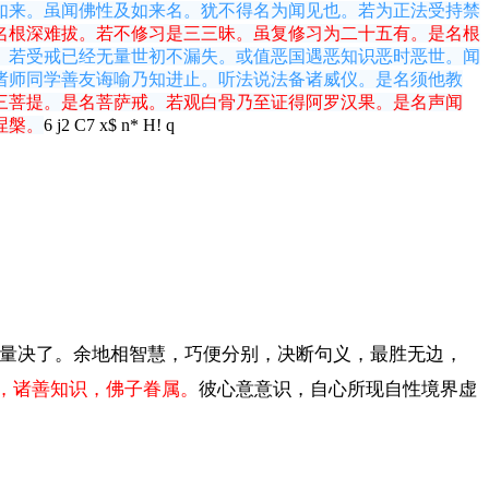
如来。虽闻佛性及如来名。犹不得名为闻见也。若为正法受持禁
名根深难拔。若不修习是三三昧。虽复修习为二十五有。是名根
。若受戒已经无量世初不漏失。或值恶国遇恶知识恶时恶世。闻
诸师同学善友诲喻乃知进止。听法说法备诸威仪。是名须他教
三菩提。是名菩萨戒。若观白骨乃至证得阿罗汉果。是名声闻
涅槃。
6 j2 C7 x$ n* H! q
测量决了。余地相智慧，巧便分别，决断句义，最胜无边，
，诸善知识，佛子眷属。
彼心意意识，自心所现自性境界虚