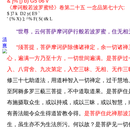
& ]% [) b) G5 o6 v
《摩诃般若波罗蜜经》卷第二十五 一念品第七十六:
$ ]7 k D2 y( E9 `
' {% X) ]; ^% F( S( t& L
“世尊，云何菩萨摩诃萨行般若波罗蜜，住无相
清
爽
“须菩提，菩萨摩诃萨除佛诸禅定，余一切诸
心，遍满一方乃至十方，一切世间遍满。是菩萨过
入、八背舍、九次第定，入空三昧、无相、无作三
修三十七助道法，用道种智入一切禅定，过干慧地
至阿耨多罗三藐三菩提，不中道取道果。是菩萨住
布施摄取众生，或以持戒，或以三昧，或以智慧，
有善法能令众生得道皆教令得。
是菩萨住此禅那波
生，虽生亦不为生法所污。何以故？是菩萨见一切