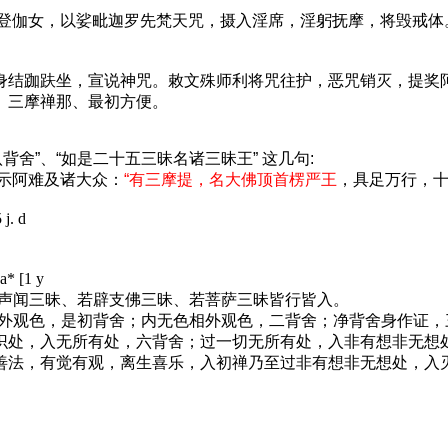
摩登伽女，以娑毗迦罗先梵天咒，摄入淫席，淫躬抚摩，将毁戒体
身结跏趺坐，宣说神咒。敕文殊师利将咒往护，恶咒销灭，提奖
、三摩禅那、最初方便。
舍”、“如是二十五三昧名诸三昧王” 这几句:
示阿难及诸大众：
“有三摩提，名大佛顶首楞严王
，具足万行，十
j. d
 a* [1 y
声闻三昧、若辟支佛三昧、若菩萨三昧皆行皆入。
外观色，是初背舍；内无色相外观色，二背舍；净背舍身作证，
识处，入无所有处，六背舍；过一切无所有处，入非有想非无想
善法，有觉有观，离生喜乐，入初禅乃至过非有想非无想处，入