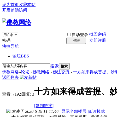
设为首页
收藏本站
开启辅助访问
找回密码
自动登录
密码
立即注册
登录
快捷导航
论坛
BBS
搜索
搜索
佛教网络
»
论坛
›
佛教网络
›
佛法交流
›
十方如来得成菩提、妙
返回列表
十方如来得成菩提、
查看:
7192
|
回复:
3
[复制链接]
发表于 2020-6-19 11:11:46
|
显示全部楼层
|
阅读模式
十方如来得成菩提、妙奢摩他、三摩禅那、最初方便。