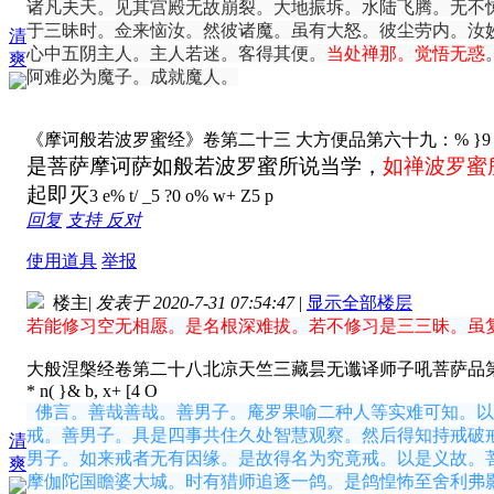
诸凡夫天。见其宫殿无故崩裂。大地振坼。水陆飞腾。无不
于三昧时。佥来恼汝。然彼诸魔。虽有大怒。彼尘劳内。汝
清
心中五阴主人。主人若迷。客得其便。
当处禅那。
觉悟
无惑
爽
阿难必为魔子。成就魔人。
《摩诃般若波罗蜜经》卷第二十三 大方便品第六十九：
% }9 
是菩萨摩诃萨如般若波罗蜜所说当学，
如禅波罗蜜
起即灭
3 e% t/ _5 ?0 o% w+ Z5 p
回复
支持
反对
使用道具
举报
楼主
|
发表于 2020-7-31 07:54:47
|
显示全部楼层
若能修习空无相愿。是名根深难拔。若不修习是三三昧。虽
大般涅槃经卷第二十八
北凉天竺三藏昙无谶译
师子吼菩萨品
* n( }& b, x+ [4 O
佛言。善哉善哉。善男子。庵罗果喻二种人等实难可知。以
戒。善男子。具是四事共住久处智慧观察。然后得知持戒破
清
男子。如来戒者无有因缘。是故得名为究竟戒。以是义故。
爽
摩伽陀国瞻婆大城。时有猎师追逐一鸽。是鸽惶怖至舍利弗