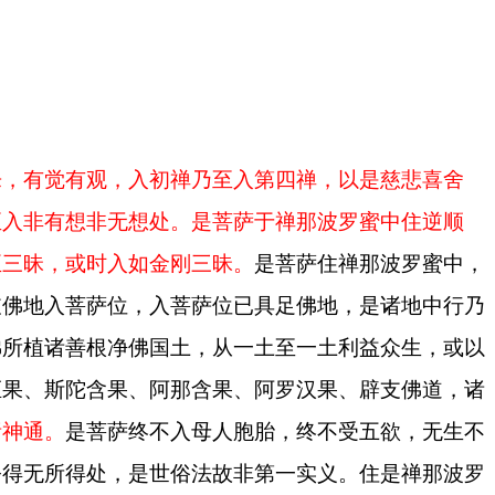
乐，有觉有观，入初禅乃至入第四禅，以是慈悲喜舍
至入非有想非无想处。是菩萨于禅那波罗蜜中住逆顺
正三昧，或时入如金刚三昧。
是菩萨住禅那波罗蜜中，
支佛地入菩萨位，入菩萨位已具足佛地，是诸地中行乃
佛所植诸善根净佛国土，从一土至一土利益众生，或以
洹果、斯陀含果、阿那含果、阿罗汉果、辟支佛道，诸
诸神通。
是菩萨终不入母人胞胎，终不受五欲，无生不
令得无所得处，是世俗法故非第一实义。住是禅那波罗