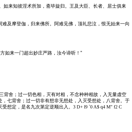
。如来知彼淫术所加，斋毕旋归。王及大臣、长者、居士俱来
阿难及摩登伽，归来佛所。阿难见佛，顶礼悲泣，恨无始来一向
方如来一门超出妙庄严路，汝今谛听！”
三背舍；过一切色相，灭有对相，不念种种相故，入无量虚空
处，七背舍；过一切非有想非无想处，入灭受想处，八背舍。于
灭受想定，是名九次第定逆顺出入。
3 D+ l9 `0 A$ q4 M" f2 C