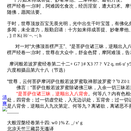
楞严经卷一:尔时，阿难因乞食次，经历淫室，遭大幻术。
随佛，愿闻法要。
于时，世尊顶放百宝无畏光明，光中出生千叶宝莲，有佛化
多闻，未全道力，殷勤启请：十方如来得成菩提、妙奢摩他
, ]: f! K( H/ ~. ~; h
对一对“大佛顶首楞严王”、“是菩萨住诸三昧，逆顺出入八背
楞严经卷一:尔时，世尊在大众中，舒金色臂，摩阿难顶，告
摩诃般若波罗蜜经卷第二十二
+ G7 }# X3 ?7 ? V2 q, m6 u' y5 
六度相摄品第六十八（节选）
“世尊，云何菩萨摩诃萨住般若波罗蜜取禅那波罗蜜？”
0 Z0 l:
佛言：“菩萨住般若波罗蜜除诸佛三昧，入余一切三昧若
“是菩萨住诸三昧，逆顺出入八背舍
。何等八？内有色相
清
处，四背舍；过一切虚空处，入无边识处，五背舍；过一切
爽
是八背舍，逆顺出入九次第定。何等九？离诸欲，离诸恶不
..........
大般涅槃经卷第十四
: w0 }% Z. _/ v' g
北凉天竺三藏昙无谶译