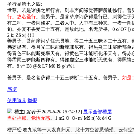
圣行品第七之四:
世尊。若是诸佛之所行者。则非声闻缘觉菩萨所能修行。善
行。故名圣行
。善男子。是菩萨摩诃萨得是行已。则得住于
有二种。一者阿修罗。二者人中。人中有三种恶。一者一阐
旬。亦复不畏受二十五有。是故此地。名无所畏。
0 c/ O7 [)
2 k; Z$ x( {! I
善男子。菩萨摩诃萨住无畏地。得二十五三昧坏二十五有。
弗婆提有。得月光三昧能断瞿耶尼有。得热炎三昧能断郁单
得青色三昧能断兜率天有。得黄色三昧能断化乐天有。得赤
得霔雨三昧能断四禅有。得如虚空三昧能断无想有。得照镜
有。
8 v* E8 @& L7 M0 ]$ g/ s% i
善男子。是名菩萨得二十五三昧断二十五有。善男子。
如是
回复
使用道具
举报
楼主
|
发表于 2020-6-20 15:14:12
|
显示全部楼层
当处禅那。
觉悟
无惑
。
1 m2 Q Q- m' M$ r( `& d4 G
楞严经 卷九
汝等一人发真归元。此十方空皆悉销殒。云何空