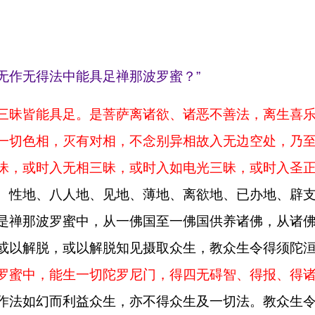
无作无得法中能具足禅那波罗蜜？”
禅三昧皆能具足。是菩萨离诸欲、诸恶不善法，离生喜
一切色相，灭有对相，不念别异相故入无边空处，乃
昧，或时入无相三昧，或时入如电光三昧，或时入圣
、性地、八人地、见地、薄地、离欲地、已办地、辟
是禅那波罗蜜中，从一佛国至一佛国供养诸佛，从诸
或以解脱，或以解脱知见摄取众生，教众生令得须陀
罗蜜中，能生一切陀罗尼门，得四无碍智、得报、得
作法如幻而利益众生，亦不得众生及一切法。教众生