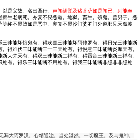
。以是义故。名曰圣行。
声闻缘觉及诸菩萨如是闻已。则能奉
愚痴生老病死。亦复不畏恶道。地狱。畜生。饿鬼。善男子。恶
萨等终不畏堕如是恶中。亦复不畏沙门婆罗门外道邪见天魔波
乐三昧能坏饿鬼有。得欢喜三昧能坏阿修罗有。得日光三昧能断
有。得难伏三昧能断三十三天处有。得悦意三昧能断炎摩天有。
能断大梵天有。得双三昧能断二禅有。得雷音三昧能断三禅有。
识处有。得乐三昧能断不用处有。得我三昧能断非想非非想处
无漏大阿罗汉。心精通淴。当处湛然。一切魔王。及与鬼神。