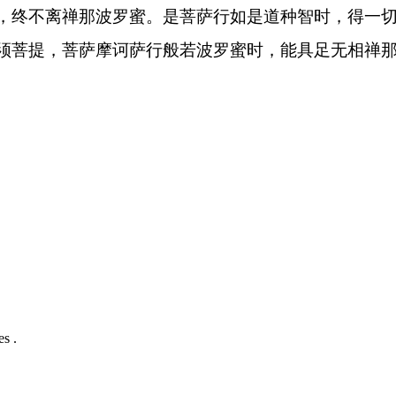
，终不离禅那波罗蜜。是菩萨行如是道种智时，得一
须菩提，菩萨摩诃萨行般若波罗蜜时，能具足无相禅那
s .