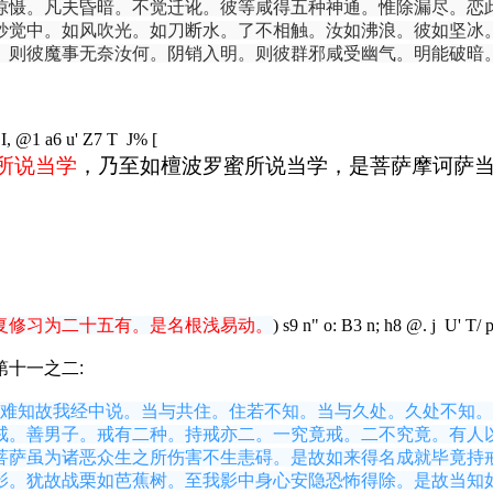
惊慑。凡夫昏暗。不觉迁讹。彼等咸得五种神通。惟除漏尽。恋
妙觉中。如风吹光。如刀断水。了不相触。汝如沸浪。彼如坚冰
。则彼魔事无奈汝何。阴销入明。则彼群邪咸受幽气。明能破暗
I, @1 a6 u' Z7 T J% [
所说当学
，乃至如檀波罗蜜所说当学，是菩萨摩诃萨
复修习为二十五有。是名根浅易动。
) s9 n" o: B3 n; h8 @. j U' T/ 
第十一之二:
难知故我经中说。当与共住。住若不知。当与久处。久处不知。
戒。善男子。戒有二种。持戒亦二。一究竟戒。二不究竟。有人
菩萨虽为诸恶众生之所伤害不生恚碍。是故如来得名成就毕竟持
影。犹故战栗如芭蕉树。至我影中身心安隐恐怖得除。是故当知