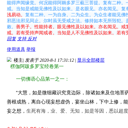
能得声闻缘觉。何况能得阿耨多罗三藐三菩提。复有二种。
戒。当知是戒能见佛性及以如来。是名眼见。亦名闻见。复
浅易动。
复有二种。一为自身。二为众生。为众生者能见佛
邪恶法邪见同止。尔时虽无受戒之法。修持如本无所毁犯。
敕。
善男子。性能持者。眼见佛性及以如来。亦名闻见。戒
戒。若有受持声闻戒者。当知是人不见佛性及以如来。若有
回复
支持
反对
使用道具
举报
楼主
|
发表于 2020-8-1 17:31:12
|
显示全部楼层
楞伽阿跋多罗宝经卷第一
一切佛语心品第一之一：
“大慧，如是微细藏识究竟边际，除诸如来及住地菩
善根成熟，离自心现妄想虚伪，宴坐山林，下中上修，
妄之想，
生死有海
，业、爱、无知，如是等因，悉以超度