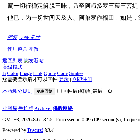
蜜一切行禅定解脱三昧，乃至阿耨多罗三藐三菩提
他已，为一切世间天及人、阿修罗作福田。如是，
回复
支持
反对
使用道具
举报
返回列表
高级模式
B
Color
Image
Link
Quote
Code
Smilies
您需要登录后才可以回帖
登录
|
立即注册
本版积分规则
回帖后跳转到最后一页
发表回复
小黑屋
|
手机版
|
Archiver
|
佛教网络
GMT+8, 2026-8-6 18:56
, Processed in 0.095109 second(s), 15 querie
Powered by
Discuz!
X3.4