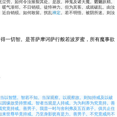
此尘劳。如何令汝摧裂其处。是故。神鬼及诸天魔。魍魉妖精。
。暖气渐邻。不日销殒。徒恃神力。但为其客。成就破乱。由汝
。近自销殒。如何敢留。扰乱
禅定
。若不明悟。被阴所迷。则汝
当得一切智。是菩萨摩诃萨行般若波罗蜜，所有魔事欲
p
当以智慧。智若不知。当深观察。以观察故。则知持戒及以破
以因缘故受持禁戒。智者当观是人持戒。为为利养为究竟持。善
戒究竟持戒。善男子。我昔一时与舍利弗及五百弟子。俱共止住
如来世尊毕竟持戒。乃至身影犹有是力。善男子。不究竟戒尚不