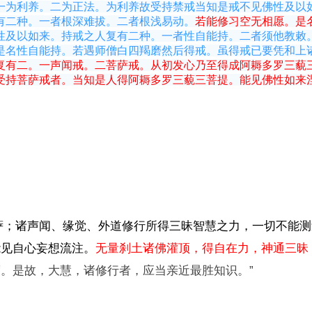
一为利养。二为正法。为利养故受持禁戒当知是戒不见佛性及以
有二种。一者根深难拔。二者根浅易动。
若能修习空无相愿。是
性及以如来。持戒之人复有二种。一者性自能持。二者须他教敕
是名性自能持。若遇师僧白四羯磨然后得戒。虽得戒已要凭和上
复有二。一声闻戒。二菩萨戒。从初发心乃至得成阿耨多罗三藐
受持菩萨戒者。当知是人得阿耨多罗三藐三菩提。能见佛性如来
萨；诸声闻、缘觉、外道修行所得三昧智慧之力，一切不能
能见自心妄想流注。
无量刹土诸佛灌顶，得自在力，神通三昧
。是故，大慧，诸修行者，应当亲近最胜知识。”