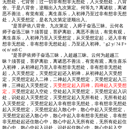
无想处，七背舍；过一切非有想非无想处，入灭受想处，八背
舍。于是八背舍，逆顺出入九次第定。何等九？离诸欲，离诸
恶不善法，有觉有观，离生喜乐，入初禅乃至过非有想非无想
处，入灭受想定，是名九次第定逆顺出入。
“是菩萨依八背舍、九次第定，入师子奋迅三昧。云何名
师子奋迅三昧？须菩提，菩萨离欲，离恶不善法，有觉有观，
离生喜乐，入初禅乃至入灭受想定，从灭受想定起，还入非有
想非无想处，非有想非无想处起，乃至还入初禅。
' g2 y/ ?4 F+
o( n/ m8 C
“是菩萨依师子奋迅三昧，入超越三昧。云何为超越三
昧？须菩提，菩萨离欲，离诸恶不善法，有觉有观，离生喜乐
入初禅，从初禅起乃至入非有想非无想处，非有想非无想处
起，入灭受想定，灭受想定起还入初禅，从初禅起入灭受想
定，灭受想定起入二禅，二禅起入灭受想定，灭受想定起入三
禅，三禅起入灭受想定，
灭受想定起入四禅，四禅起入灭受想
定，灭
受想定起入空处，空处起入灭受想定，灭受想定起入识
处，识处起入灭受想定，灭受想定起入无所有处，无所有处起
入灭受想定，灭受想定起入非有想非无想处，非有想非无想处
起入灭受想定，灭受想定起入散心中，散心中起入灭受想定，
灭受想定起还入散心中，散心中起入非有想非无想处，非有想
非无想处起还住散心中，散心中起入无所有处，无所有处起住
散心中，散心中起入识处，识处起住散心中，散心中起入空