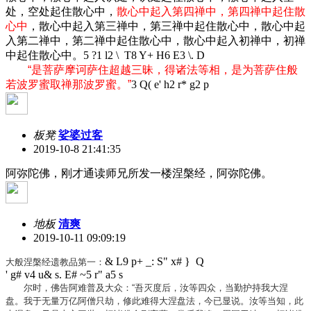
处，空处起住散心中，
散心中起入第四禅中，第四禅中起住散
心中
，散心中起入第三禅中，第三禅中起住散心中，散心中起
入第二禅中，第二禅中起住散心中，散心中起入初禅中，初禅
中起住散心中。
5 ?1 l2 \ T8 Y+ H6 E3 \. D
“是菩萨摩诃萨住超越三昧，得诸法等相，是为菩萨住般
若波罗蜜取禅那波罗蜜。”
3 Q( e' h2 r* g2 p
板凳
娑婆过客
2019-10-8 21:41:35
阿弥陀佛，刚才通读师兄所发一楼涅槃经，阿弥陀佛。
地板
清爽
2019-10-11 09:09:19
& L9 p+ _: S" x# } Q
大般涅槃经遗教品第一：
' g# v4 u& s. E# ~5 r" a5 s
尔时，佛告阿难普及大众：“吾灭度后，汝等四众，当勤护持我大涅
盘。我于无量万亿阿僧只劫，修此难得大涅盘法，今已显说。汝等当知，此