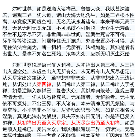
尔时世尊。如是逆顺入诸禅已。普告大众。我以甚深波
若。遍观三界一切六道。诸山大海大地含生。如是三界根本性
离。毕竟寂灭同虚空相。无名无识永断诸有。本来平等无高下
想。无见无闻无觉无知。不可系缚不可解脱。无众生无寿命。
不生不起不尽不灭。非世间非非世间。涅槃生死皆不可得。二
际平等等诸法故。闲居静住无所施为。究竟安置必不可得。从
无住法法性施为。断一切相一无所有。法相如是。其知是者名
出世人。是事不知名生死始。汝等大众。应断无明灭生死始
尔时世尊说是语已复入超禅。从初禅出入第三禅。从三禅
出入虚空处。从虚空出入无所有处。从无所有出入灭尽想定。
从灭尽定出次第还入。至非想非非想处。从非非想出入无边识
处。从识处出入
第四禅
。从四禅出入第二禅。从二禅出入于初
禅。如是逆顺入超禅已。复告大众。我以摩诃般若。遍观三界
有情无情。一切人法悉皆究竟。无系缚者。无解脱者。无主无
依不可摄持。不出三界。不入诸有。本来清净无垢无烦恼。与
虚空等。不平等非不平等。尽诸动念思想心息。如是法相名大
涅槃。真见此法名为解脱。凡夫不知名曰无明。作是语已复入
超禅。
从初禅出乃至入灭尽定。从灭尽定出乃至入初禅
。如是
逆顺入超禅已。复告大众。我以佛眼遍观三界一切诸法。无明
本际性本解脱。于十方求了不能得。根本无故。所因枝叶皆悉