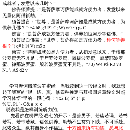
成就者，发意以来几时？”
佛告须菩提：“是菩萨摩诃萨能成就方便力者，发意以来
无量亿阿僧祇劫。”
须菩提言：“世尊，是菩萨摩诃萨如是成就方便力者，为
供养几佛？”
: ^4 h8 g3 P1 C; W) w9 ~) g- C
佛言：“是菩萨成就方便力者，供养如恒河沙等诸佛。”
须菩提白佛言：“世尊，菩萨得如是方便力者，
种何等善
根？”
( q# l: l4 V) m5 z
佛言：“菩萨成就如是方便力者，从初发意以来，于檀那
波罗蜜无不具足，于尸罗波罗蜜、羼提波罗蜜、毗梨耶波罗
蜜、禅那波罗蜜、般若波罗蜜无不具足。”
7 J) W4 P$ R2 v3
N1 \. A$ d2 v
学习摩诃般若波罗蜜经，当我读到这一段经文时，我就想
起了我写的“观、练、熏、修四种禅定与耳根圆通章经文对照
学习体悟”里的一段心得：
4 x2 B) S" {" p; |
% U. P1 `- C& a x c
说说我是怎样训练听力的。
先看佛在楞严经 卷七的开示：是善男子。若读若诵。若书
若写。若带若藏。诸色供养。劫劫不生贫穷下贱。不可乐处。
此诸众生。纵其自身不作福业。
十方如来所有功德。悉与此