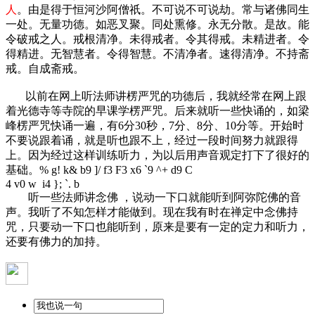
人
。由是得于恒河沙阿僧祇。不可说不可说劫。常与诸佛同生
一处。无量功德。如恶叉聚。同处熏修。永无分散。是故。能
令破戒之人。戒根清净。未得戒者。令其得戒。未精进者。令
得精进。无智慧者。令得智慧。不清净者。速得清净。不持斋
戒。自成斋戒。
以前在网上听法师讲楞严咒的功德后，我就经常在网上跟
着光德寺等寺院的早课学楞严咒。后来就听一些快诵的，如梁
峰楞严咒快诵一遍，有6分30秒，7分、8分、10分等。开始时
不要说跟着诵，就是听也跟不上，经过一段时间努力就跟得
上。因为经过这样训练听力，为以后用声音观定打下了很好的
基础。
% g! k& b9 ]/ f3 F3 x6 `9 ^+ d9 C
4 v0 w i4 }; `. b
听一些法师讲念佛 ，说动一下口就能听到阿弥陀佛的音
声。我听了不知怎样才能做到。现在我有时在禅定中念佛持
咒，只要动一下口也能听到，原来是要有一定的定力和听力，
还要有佛力的加持。