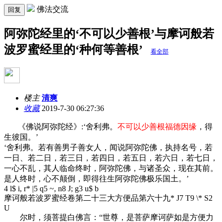
佛法交流
回复
阿弥陀经里的‘不可以少善根’与摩诃般若
波罗蜜经里的‘种何等善根’
看全部
楼主
清爽
收藏
2019-7-30 06:27:36
《佛说阿弥陀经》:‘舍利弗。
不可以少善根福德因缘
，得
生彼国。’
‘舍利弗。若有善男子善女人，闻说阿弥陀佛，执持名号，若
一日、若二日，若三日，若四日，若五日，若六日，若七日，
一心不乱，其人临命终时，阿弥陀佛，与诸圣众，现在其前。
是人终时，心不颠倒，即得往生阿弥陀佛极乐国土。’
4 l$ i, r* |5 q5 ~, n8 J; g3 u$ b
摩诃般若波罗蜜经卷第二十三大方便品第六十九
* J7 T9 \* S2
U
尔时，须菩提白佛言：“世尊，是菩萨摩诃萨如是方便力