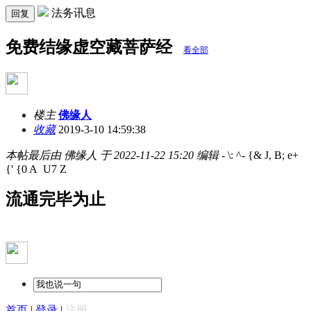
法务讯息
回复
免费结缘虚空藏菩萨经
看全部
楼主
佛缘人
收藏
2019-3-10 14:59:38
本帖最后由 佛缘人 于 2022-11-22 15:20 编辑
- \: ^- {& J, B; e+
{' {0 A U7 Z
流通完毕为止
首页
|
登录
|
注册