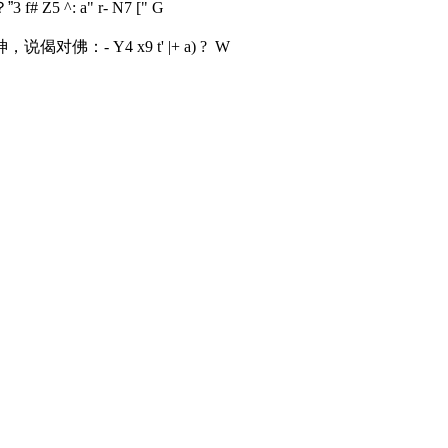
”
3 f# Z5 ^: a" r- N7 [" G
神，说偈对佛：
- Y4 x9 t' |+ a) ? W