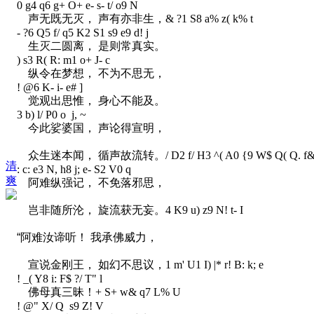
0 g4 q6 g+ O+ e- s- t/ o9 N
声无既无灭， 声有亦非生，
& ?1 S8 a% z( k% t
- ?6 Q5 f/ q5 K2 S1 s9 e9 d! j
生灭二圆离， 是则常真实。
) s3 R( R: m1 o+ J- c
纵令在梦想， 不为不思无，
! @6 K- i- e# ]
觉观出思惟， 身心不能及。
3 b) l/ P0 o j, ~
今此娑婆国， 声论得宣明，
众生迷本闻， 循声故流转。
/ D2 f/ H3 ^( A0 {9 W$ Q( Q. f
清
: c: e3 N, h8 j; e- S2 V0 q
爽
阿难纵强记， 不免落邪思，
岂非随所沦， 旋流获无妄。
4 K9 u) z9 N! t- I
“阿难汝谛听！ 我承佛威力，
宣说金刚王， 如幻不思议，
1 m' U1 I) |* r! B: k; e
! _( Y8 i: F$ ?/ T" l
佛母真三昧！
+ S+ w& q7 L% U
! @" X/ Q s9 Z! V