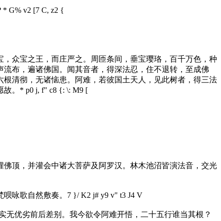
？
* G% v2 [7 C, z2 {
宝，众宝之王，而庄严之。周匝条间，垂宝璎珞，百千万色，种
声流布，遍诸佛国。闻其音者，得深法忍，住不退转，至成佛
六根清彻，无诸恼患。阿难，若彼国土天人，见此树者，得三法
愿故。
* p0 j, f" c8 {: \: M9 [
灌佛顶，并灌会中诸大菩萨及阿罗汉。林木池沼皆演法音，交光
梵呗咏歌自然敷奏。
7 }/ K2 j# y9 v" t3 J4 V
，实无优劣前后差别。我今欲令阿难开悟，二十五行谁当其根？