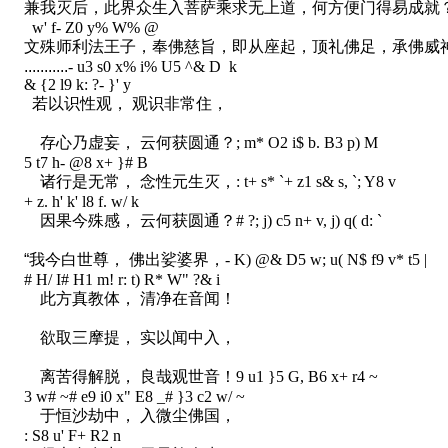
兼我灭后，此界众生入菩萨乘求无上道，何方便门得易成就？
w' f- Z0 y% W% @
文殊师利法王子，奉佛慈旨，即从座起，顶礼佛足，承佛威
...........
- u3 s0 x% i% U5 ^& D k
& {2 l9 k: ?- }' y
若以识性观， 观识非常住，
存心乃虚妄， 云何获圆通？
; m* O2 i$ b. B3 p) M
5 t7 h- @8 x+ }# B
诸行是无常， 念性元生灭，
: t+ s* `+ z1 s& s, `; Y8 v
+ z. h' k' l8 f. w/ k
因果今殊感， 云何获圆通？
# ?; j) c5 n+ v, j) q( d: `
“我今白世尊， 佛出娑婆界，
- K) @& D5 w; u( N$ f9 v* t5 |
# H/ I# H1 m! r: t) R* W" ?& i
此方真教体， 清净在音闻！
欲取三摩提， 实以闻中入，
离苦得解脱， 良哉观世音！
9 u1 }5 G, B6 x+ r4 ~
3 w# ~# e9 i0 x" E8 _# }3 c2 w/ ~
于恒沙劫中， 入微尘佛国，
: S8 u' F+ R2 n