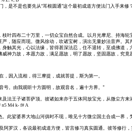
，是不是也要先从“耳根圆通”这个最初成道方便法门入手来修
枝叶四布二十万里，一切众宝自然合成。以月光摩尼、持海轮
庄严，随应而现。微风徐动，吹诸宝树，演出无量妙法音声。其
，身触其光，心以法缘，皆得甚深法忍，住不退转，至成佛道，
佛威神力故，本愿力故，满足愿故，明了愿故，坚固愿故，究竟
自在，因入流相，得三摩提，成就菩提，斯为第一。
音号。由我观听十方圆明，故观音名，遍十方界。”
来及法王子诸菩萨顶。彼诸如来亦于五体同放宝光，从微尘方来
# n5 M4 k- f# A
色。此娑婆界大地山河俱时不现，唯见十方微尘国土合成一界，
萨及阿罗汉，各说最初成道方便，皆言修习真实圆通。彼等修行