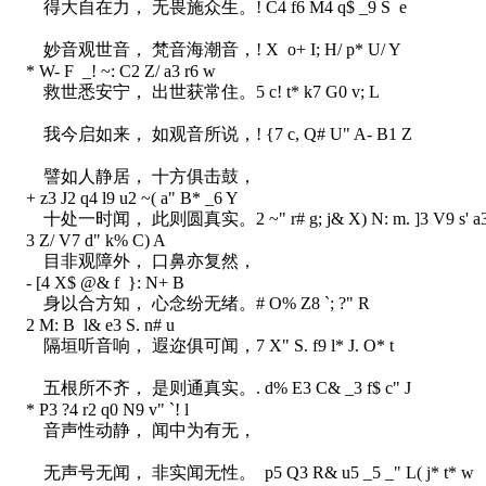
得大自在力， 无畏施众生。
! C4 f6 M4 q$ _9 S e
妙音观世音， 梵音海潮音，
! X o+ I; H/ p* U/ Y
* W- F _! ~: C2 Z/ a3 r6 w
救世悉安宁， 出世获常住。
5 c! t* k7 G0 v; L
我今启如来， 如观音所说，
! {7 c, Q# U" A- B1 Z
譬如人静居， 十方俱击鼓，
+ z3 J2 q4 l9 u2 ~( a" B* _6 Y
十处一时闻， 此则圆真实。
2 ~" r# g; j& X) N: m. ]3 V9 s' a
3 Z/ V7 d" k% C) A
目非观障外， 口鼻亦复然，
- [4 X$ @& f }: N+ B
身以合方知， 心念纷无绪。
# O% Z8 `; ?" R
2 M: B l& e3 S. n# u
隔垣听音响， 遐迩俱可闻，
7 X" S. f9 l* J. O* t
五根所不齐， 是则通真实。
. d% E3 C& _3 f$ c" J
* P3 ?4 r2 q0 N9 v" `! l
音声性动静， 闻中为有无，
无声号无闻， 非实闻无性。
p5 Q3 R& u5 _5 _" L( j* t* w