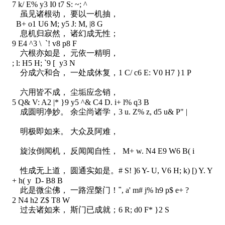
7 k/ E% y3 I0 t7 S: ~; ^
虽见诸根动， 要以一机抽，
B+ o1 U6 M; y5 J: M, |8 G
息机归寂然， 诸幻成无性；
9 E4 ^3 \ `! v8 p8 F
六根亦如是， 元依一精明，
; l: H5 H; `9 [ y3 N
分成六和合， 一处成休复，
1 C/ c6 E: V0 H7 }1 P
六用皆不成， 尘垢应念销，
5 Q& V: A2 |* }9 y5 ^& C4 D. i+ l% q3 B
成圆明净妙。 余尘尚诸学，
3 u. Z% z, d5 u& P" |
明极即如来。 大众及阿难，
旋汝倒闻机， 反闻闻自性，
M+ w. N4 E9 W6 B( i
性成无上道， 圆通实如是。
# S! ]6 Y- U, V6 H; k) [) Y. Y
+ h( y D- B8 B
此是微尘佛， 一路涅槃门！"
, a' m# j% h9 p$ e+ ?
2 N4 h2 Z$ T8 W
过去诸如来， 斯门已成就；
6 R; d0 F* }2 S