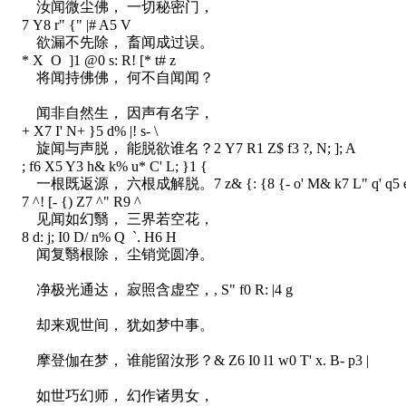
汝闻微尘佛， 一切秘密门，
7 Y8 r" {" |# A5 V
欲漏不先除， 畜闻成过误。
* X O ]1 @0 s: R! [* t# z
将闻持佛佛， 何不自闻闻？
闻非自然生， 因声有名字，
+ X7 I' N+ }5 d% |! s- \
旋闻与声脱， 能脱欲谁名？
2 Y7 R1 Z$ f3 ?, N; ]; A
; f6 X5 Y3 h& k% u* C' L; }1 {
一根既返源， 六根成解脱。
7 z& {: {8 {- o' M& k7 L" q' q5 
7 ^! [- {) Z7 ^" R9 ^
见闻如幻翳， 三界若空花，
8 d: j; I0 D/ n% Q `. H6 H
闻复翳根除， 尘销觉圆净。
净极光通达， 寂照含虚空，
, S" f0 R: |4 g
却来观世间， 犹如梦中事。
摩登伽在梦， 谁能留汝形？
& Z6 I0 l1 w0 T' x. B- p3 |
如世巧幻师， 幻作诸男女，