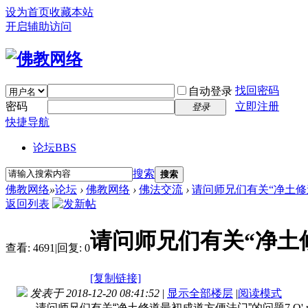
设为首页
收藏本站
开启辅助访问
找回密码
自动登录
密码
立即注册
登录
快捷导航
论坛
BBS
搜索
搜索
佛教网络
»
论坛
›
佛教网络
›
佛法交流
›
请问师兄们有关“净土修
返回列表
请问师兄们有关“净土
查看:
4691
|
回复:
0
[复制链接]
发表于 2018-12-20 08:41:52
|
显示全部楼层
|
阅读模式
请问师兄们有关“净土修道最初成道方便法门”的问题
7 O' 