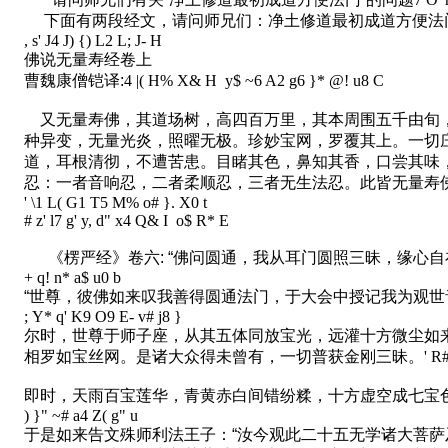
下面有两段经文，请问师兄们：净土修道最初成道方便法门
, s' J4 J) {) L2 L; J- H
佛说无量寿经卷上
曹魏康僧铠译:
4 |( H% X& H y$ ~6 A2 g6 }* @! u8 C
又无量寿佛，其道场树，高四百万里，其本周围五千由旬，
种异变，无量光炎，照曜无极。珍妙宝网，罗覆其上。一切
道，耳根清彻，不遭苦患。目睹其色，鼻知其香，口尝其味
忍：一者音响忍，二者柔顺忍，三者无生法忍。此皆无量寿
' \1 L( G1 T5 M% o# }. X0 t
# z' l7 g' y, d" x4 Q& I o$ R* E
《楞严经》卷六: “佛问圆通，我从耳门圆照三昧，缘心
+ q! n* a$ u0 b
“世尊，彼佛如来叹我善得圆通法门，于大会中授记我为观世
; Y* q' K9 O9 E- v# j8 }
尔时，世尊于师子座，从其五体同放宝光，远灌十方微尘如
相罗如宝丝网。是诸大众得未曾有，一切普获金刚三昧。
' R
即时，天雨百宝莲华，青黄赤白间错纷糅，十方虚空成七宝
) }" ~# a4 Z( g" u
于是如来告文殊师利法王子：“汝今观此二十五无学诸大菩