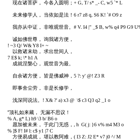
现在诸菩萨， 今各入圆明；
+ G, T/ s* _- C, w5 `* L
未来修学人， 当依如是法！
6 r7 z8 q, S6 K! `# O9 z
我亦从中证， 非唯观世音。
# V. I4 |" _$ B, w% q4 P9 G9 
诚如佛世尊， 询我诸方便，
! ~3 Q/ W& Y8 I+ ~
以救诸末劫， 求出世间人，
7 E$ k; \* h1 A
成就涅槃心， 观世音为最。
自余诸方便， 皆是佛威神，
5 ?: y' @! Z3 R
即事舍尘劳， 非是长修学，
浅深同说法。
! X& ?' a) x3 @ \$ c3 Q3 q2 _1 o
“顶礼如来藏， 无漏不思议！
% A, g* L) h9 \3 b/ B6 o
愿加被未来， 于此门无惑，
, h G( j: }6 v% m4 M3 o
% ]$ F! I# l: c$ y1 |7 C
方便易成就， 堪以教阿难，
( I3 Z: J2 E* v7 j0 ^/ M