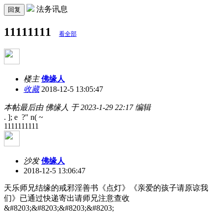
法务讯息
回复
11111111
看全部
楼主
佛缘人
收藏
2018-12-5 13:05:47
本帖最后由 佛缘人 于 2023-1-29 22:17 编辑
. ]; e ?" n( ~
1111111111
沙发
佛缘人
2018-12-5 13:06:47
天乐师兄结缘的戒邪淫善书《点灯》《亲爱的孩子请原谅我
们》已通过快递寄出请师兄注意查收
&#8203;&#8203;&#8203;&#8203;