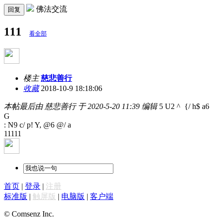
佛法交流
回复
111
看全部
楼主
慈悲善行
收藏
2018-10-9 18:18:06
本帖最后由 慈悲善行 于 2020-5-20 11:39 编辑
5 U2 ^ {/ h$ a6
G
: N9 c/ p! Y, @6 @/ a
11111
首页
|
登录
|
注册
标准版
|
触屏版
|
电脑版
|
客户端
© Comsenz Inc.