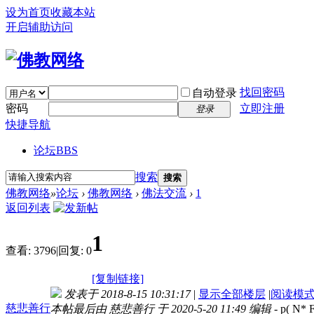
设为首页
收藏本站
开启辅助访问
找回密码
自动登录
密码
立即注册
登录
快捷导航
论坛
BBS
搜索
搜索
佛教网络
»
论坛
›
佛教网络
›
佛法交流
›
1
返回列表
1
查看:
3796
|
回复:
0
[复制链接]
发表于 2018-8-15 10:31:17
|
显示全部楼层
|
阅读模
慈悲善行
本帖最后由 慈悲善行 于 2020-5-20 11:49 编辑
- p( N* 