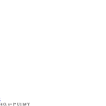
式
F4 O. y+ I* U1 h# Y