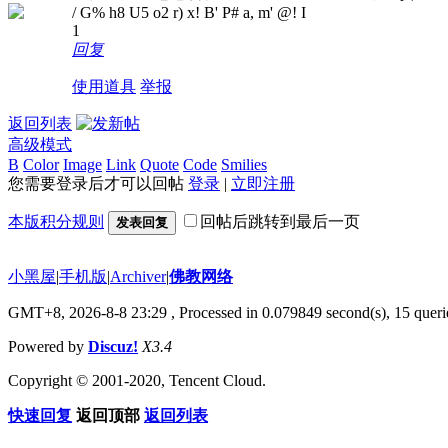
/ G% h8 U5 o2 r) x! B' P# a, m' @! I
1
回复
使用道具
举报
返回列表
高级模式
B
Color
Image
Link
Quote
Code
Smilies
您需要登录后才可以回帖
登录
|
立即注册
本版积分规则
回帖后跳转到最后一页
发表回复
小黑屋
|
手机版
|
Archiver
|
佛教网络
GMT+8, 2026-8-8 23:29
, Processed in 0.079849 second(s), 15 querie
Powered by
Discuz!
X3.4
Copyright © 2001-2020, Tencent Cloud.
快速回复
返回顶部
返回列表